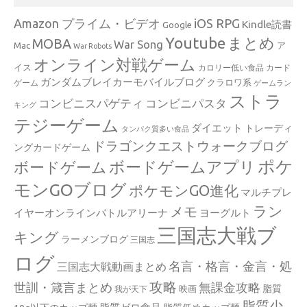
Amazon プライム・ビデオ
iOS RPG
Kindle読書
Google
Youtube
まとめ
MOBA
War Song
Mac
ア
War Robots
オンライン対戦ゲーム
イス
カロリー低い食品
カード
ガンダムブレイカーモバイルブログ
クラロワ系
ゲーム
ゲームラン
ストラ
コンビニスパゲティ
コンビニパスタ
キング
テジーゲーム
ダイエット
トレーディ
タンパク質多い食品
ドラゴンクエストウォークブログ
ングカードゲーム
ポケ
ボードゲームアプリ
ボードゲーム
モンGOブログ
ポケモンGO進化
マルチプレ
ラン
メモ
イヤーオンラインバトルアリーナ
ヨーグルト
三国志大戦ブ
キング
ラーメンブログ
三国志
ログ
名言・格言・金言・処
三国志大戦動画まとめ
攻略
世訓・箴言まとめ
無課金攻略
脂質
映画
我が天下
脂質少