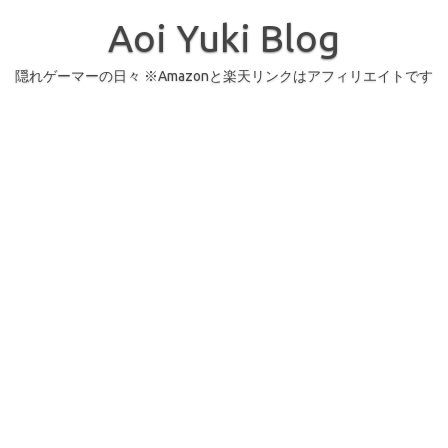
コ
ン
Aoi Yuki Blog
テ
ン
ツ
へ
隠れゲーマーの日々 ※Amazonと楽天リンクはアフィリエイトです
ス
キ
ッ
プ