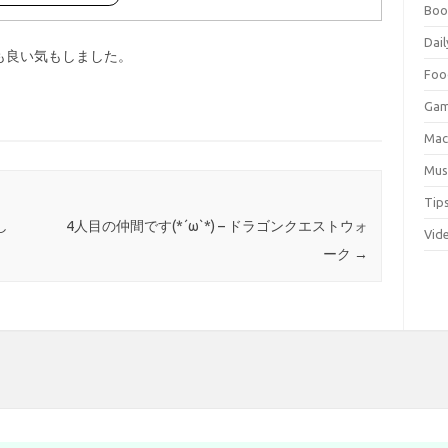
Boo
Dail
も良い気もしました。
Foo
Ga
Ma
Mus
Tip
し
4人目の仲間です(*´ω`*) – ドラゴンクエストウォ
Vid
ーク
→