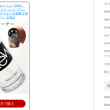
ダ
 クリュー 28ml」
ング スティック ブラシ
RI
 マルチ 互換機 互換
ュー) 正規品
YA
Sm
La
Zo
Yo
プ
そ
私
Ap
楽天で購入
Bea