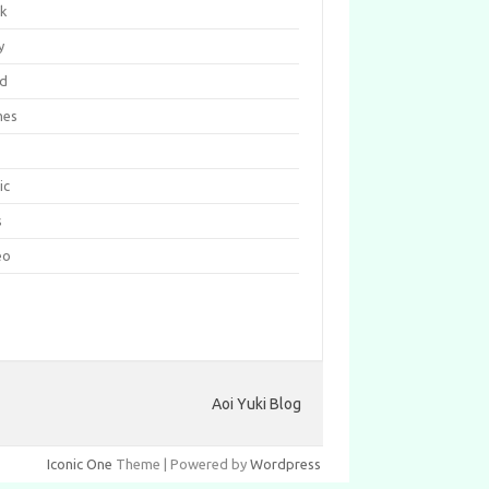
k
y
d
mes
c
ic
s
eo
Aoi Yuki Blog
Iconic One
Theme | Powered by
Wordpress