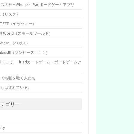
イスの神 – iPhone・iPadボードゲームアプリ
SK（リスク）
HTZEE（ヤッツィー）
all World（スモールワールド）
s Vegas!（べガス）
mbies!!!（ゾンビーズ！！！）
mi（ヨミ）- iPadカードゲーム・ボードゲームア
リ
れでも嘘を吐く人たち
たちは溺れている。
カテゴリー
p
uty