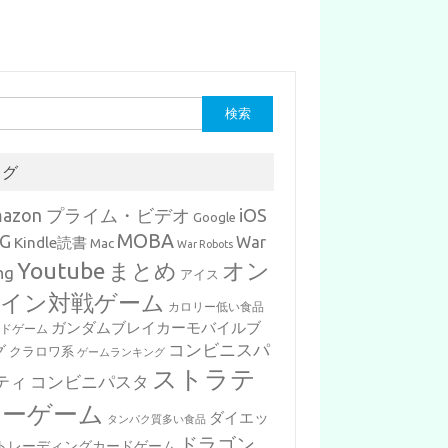
タグ
mazon プライム・ビデオ
iOS
Google
MOBA
G
War
Kindle読書
Mac
War Robots
Youtube
まとめ
オン
ng
アイス
イン対戦ゲーム
カロリー低い食品
ガンダムブレイカーモバイルブ
ードゲーム
コンビニスパ
グ
クラロワ系
ゲームランキング
ストラテ
ティ
コンビニパスタ
ジーゲーム
ダイエッ
タンパク質多い食品
ドラゴン
トレーディングカードゲーム