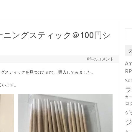
検
ニングスティック＠100円シ
索:
0件のコメント
A
RP
ングスティックを見つけたので、購入してみました。
So
ています。
ラ
カ
ロ
ゲ
ト