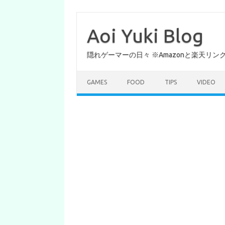
コ
ン
テ
Aoi Yuki Blog
ン
ツ
へ
隠れゲーマーの日々 ※Amazonと楽天リ
ス
キ
ッ
プ
GAMES
FOOD
TIPS
VIDEO