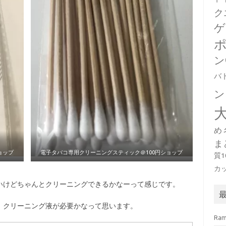
ク
ゲ
ン
バ
ン
め
ま
ョップ
電子タバコ専用クリーニングスティック＠100円ショップ
質
カ
いけどちゃんとクリーニングできるかなーって感じです。
。クリーニング液が必要かなって思います。
Ra