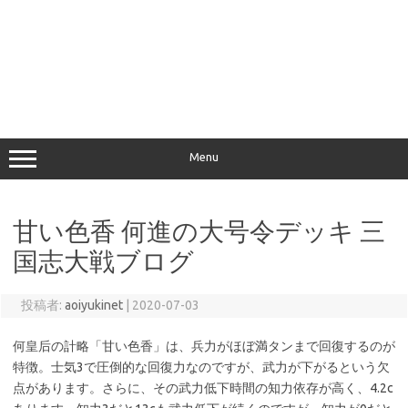
Menu
甘い色香 何進の大号令デッキ 三
国志大戦ブログ
投稿者:
aoiyukinet
|
2020-07-03
何皇后の計略「甘い色香」は、兵力がほぼ満タンまで回復するのが
特徴。士気3で圧倒的な回復力なのですが、武力が下がるという欠
点があります。さらに、その武力低下時間の知力依存が高く、4.2c