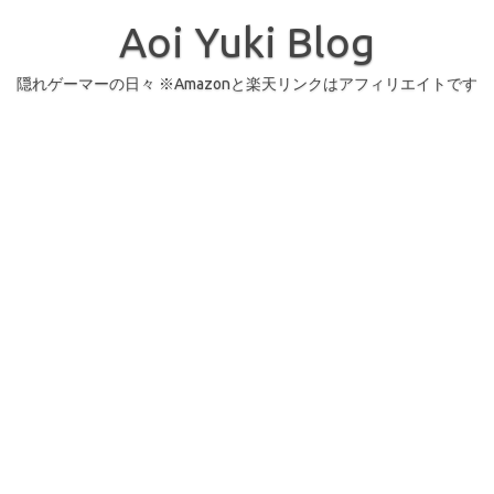
コ
ン
Aoi Yuki Blog
テ
ン
ツ
へ
隠れゲーマーの日々 ※Amazonと楽天リンクはアフィリエイトです
ス
キ
ッ
プ