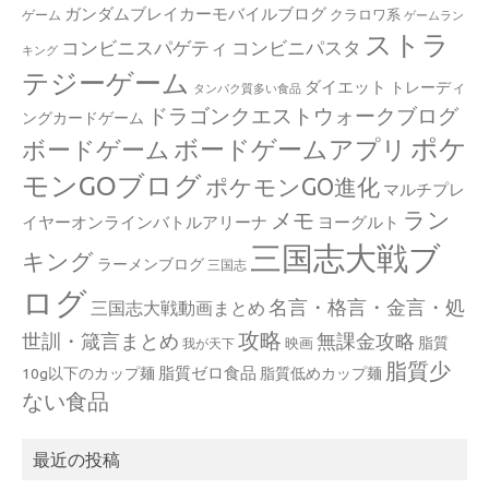
ガンダムブレイカーモバイルブログ
クラロワ系
ゲーム
ゲームラン
ストラ
コンビニスパゲティ
コンビニパスタ
キング
テジーゲーム
ダイエット
トレーディ
タンパク質多い食品
ドラゴンクエストウォークブログ
ングカードゲーム
ポケ
ボードゲームアプリ
ボードゲーム
モンGOブログ
ポケモンGO進化
マルチプレ
ラン
メモ
イヤーオンラインバトルアリーナ
ヨーグルト
三国志大戦ブ
キング
ラーメンブログ
三国志
ログ
名言・格言・金言・処
三国志大戦動画まとめ
攻略
世訓・箴言まとめ
無課金攻略
脂質
映画
我が天下
脂質少
脂質ゼロ食品
10g以下のカップ麺
脂質低めカップ麺
ない食品
最近の投稿