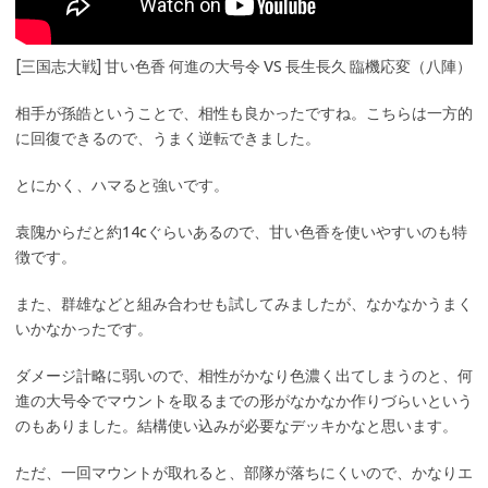
[三国志大戦] 甘い色香 何進の大号令 VS 長生長久 臨機応変（八陣）
相手が孫皓ということで、相性も良かったですね。こちらは一方的
に回復できるので、うまく逆転できました。
とにかく、ハマると強いです。
袁隗からだと約14cぐらいあるので、甘い色香を使いやすいのも特
徴です。
また、群雄などと組み合わせも試してみましたが、なかなかうまく
いかなかったです。
ダメージ計略に弱いので、相性がかなり色濃く出てしまうのと、何
進の大号令でマウントを取るまでの形がなかなか作りづらいという
のもありました。結構使い込みが必要なデッキかなと思います。
ただ、一回マウントが取れると、部隊が落ちにくいので、かなりエ