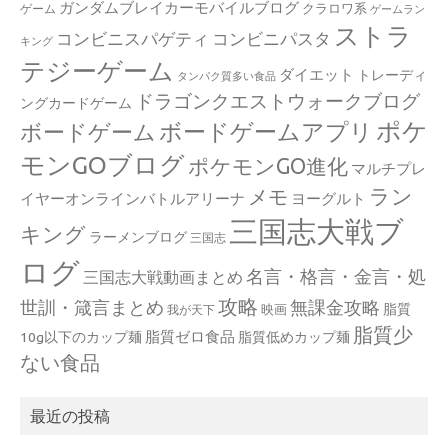
ガンダムブレイカーモバイルブログ
クラロワ系
ゲーム
ゲームラン
ストラ
コンビニスパゲティ
コンビニパスタ
キング
テジーゲーム
ダイエット
トレーディ
タンパク質多い食品
ドラゴンクエストウォークブログ
ングカードゲーム
ポケ
ボードゲームアプリ
ボードゲーム
モンGOブログ
ポケモンGO進化
マルチプレ
ラン
メモ
イヤーオンラインバトルアリーナ
ヨーグルト
三国志大戦ブ
キング
ラーメンブログ
三国志
ログ
名言・格言・金言・処
三国志大戦動画まとめ
攻略
世訓・箴言まとめ
無課金攻略
脂質
映画
我が天下
脂質少
脂質ゼロ食品
10g以下のカップ麺
脂質低めカップ麺
ない食品
最近の投稿