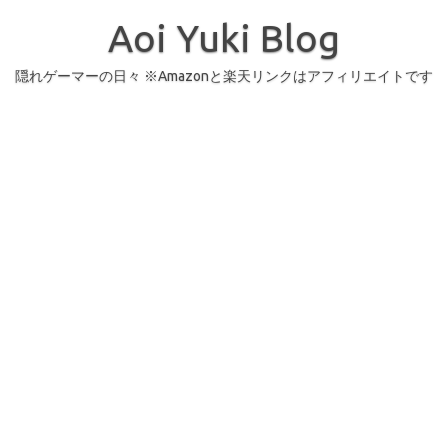
コ
ン
Aoi Yuki Blog
テ
ン
ツ
へ
隠れゲーマーの日々 ※Amazonと楽天リンクはアフィリエイトです
ス
キ
ッ
プ