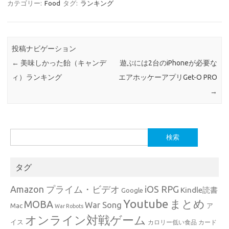
カテゴリー:
Food
タグ:
ランキング
投稿ナビゲーション
←
美味しかった飴（キャンデ
遊ぶには2台のiPhoneが必要な
ィ）ランキング
エアホッケーアプリGet-O PRO
→
検
索:
タグ
Amazon プライム・ビデオ
iOS RPG
Kindle読書
Google
Youtube
まとめ
MOBA
War Song
Mac
ア
War Robots
オンライン対戦ゲーム
イス
カロリー低い食品
カード