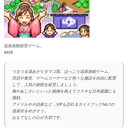
温泉旅館経営ゲーム。
¥600
つるつる湯あがりタマゴ肌、ほっこり温泉旅館ゲーム。
売店や食堂、ゲームコーナーなど色々な施設を自由に配置
して、人気の旅館を経営しましょう。
梅やあじさいといった植物を植えてステキな日本庭園にも
挑戦。
アイドルや小説家など…VIPも訪れるガイドブックNo.1の
温泉街をめざそう。
おもてなしの心が大切です。