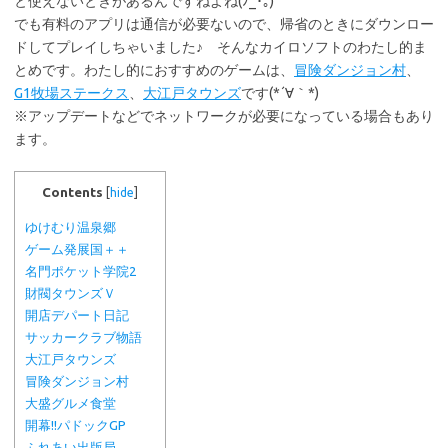
と使えないときがあるんですねよね(ﾉ_･｡)
でも有料のアプリは通信が必要ないので、帰省のときにダウンロー
ドしてプレイしちゃいました♪ そんなカイロソフトのわたし的ま
とめです。わたし的におすすめのゲームは、
冒険ダンジョン村
、
G1牧場ステークス
、
大江戸タウンズ
です(*´∀｀*)
※アップデートなどでネットワークが必要になっている場合もあり
ます。
Contents
[
hide
]
ゆけむり温泉郷
ゲーム発展国＋＋
名門ポケット学院2
財閥タウンズＶ
開店デパート日記
サッカークラブ物語
大江戸タウンズ
冒険ダンジョン村
大盛グルメ食堂
開幕!!パドックGP
ふれあい出版局