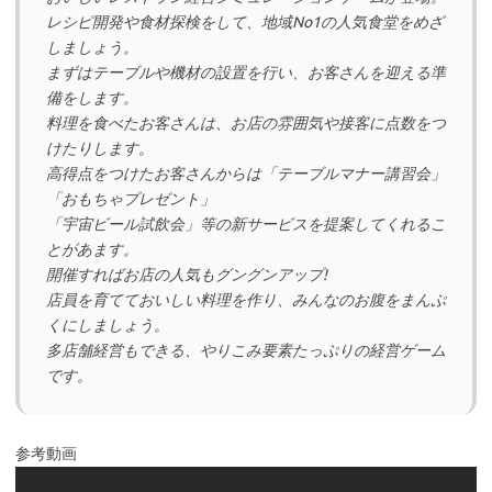
レシピ開発や食材探検をして、地域No1の人気食堂をめざ
しましょう。
まずはテーブルや機材の設置を行い、お客さんを迎える準
備をします。
料理を食べたお客さんは、お店の雰囲気や接客に点数をつ
けたりします。
高得点をつけたお客さんからは「テーブルマナー講習会」
「おもちゃプレゼント」
「宇宙ビール試飲会」等の新サービスを提案してくれるこ
とがあます。
開催すればお店の人気もグングンアップ!
店員を育てておいしい料理を作り、みんなのお腹をまんぷ
くにしましょう。
多店舗経営もできる、やりこみ要素たっぷりの経営ゲーム
です。
参考動画