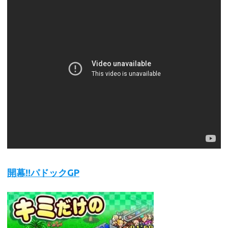
開幕!!パドックGP