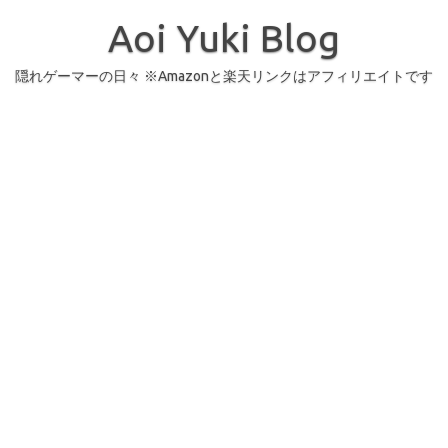
コ
ン
Aoi Yuki Blog
テ
ン
ツ
へ
隠れゲーマーの日々 ※Amazonと楽天リンクはアフィリエイトです
ス
キ
ッ
プ