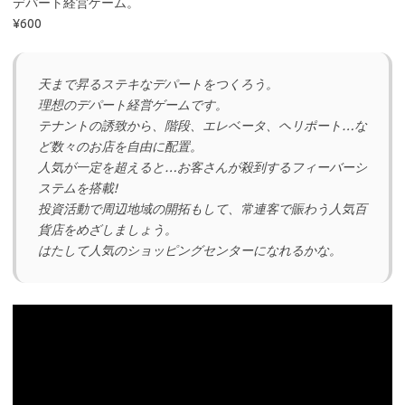
デパート経営ゲーム。
¥600
天まで昇るステキなデパートをつくろう。
理想のデパート経営ゲームです。
テナントの誘致から、階段、エレベータ、ヘリポート…な
ど数々のお店を自由に配置。
人気が一定を超えると…お客さんが殺到するフィーバーシ
ステムを搭載!
投資活動で周辺地域の開拓もして、常連客で賑わう人気百
貨店をめざしましょう。
はたして人気のショッピングセンターになれるかな。