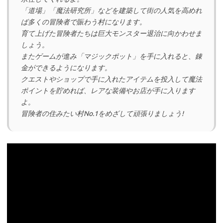
「道場」「魔法研究所」などを建築して街の人気を高めれ
ば多くの冒険者で賑わう村になります。
育て上げた冒険者たちは巨大モンスター退治に向かわせま
しょう。
またゲームが進み「マジックポット」を手に入れると、錬
金ができるようになります。
クエストやショップで手に入れたアイテムを投入して魔法
ポイントを貯めれば、レアな装備やお店が手に入ります
よ。
冒険者の住みたい村No.1をめざして頑張りましょう!