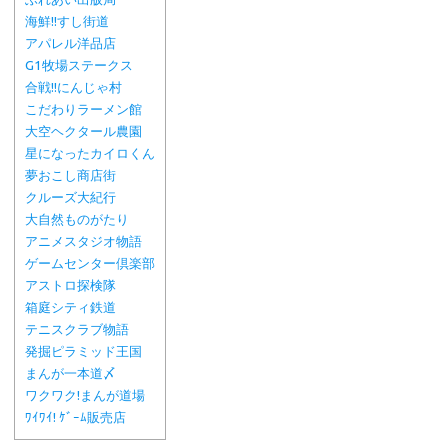
海鮮!!すし街道
アパレル洋品店
G1牧場ステークス
合戦!!にんじゃ村
こだわりラーメン館
大空ヘクタール農園
星になったカイロくん
夢おこし商店街
クルーズ大紀行
大自然ものがたり
アニメスタジオ物語
ゲームセンター倶楽部
アストロ探検隊
箱庭シティ鉄道
テニスクラブ物語
発掘ピラミッド王国
まんが一本道〆
ワクワク!まんが道場
ﾜｲﾜｲ! ｹﾞｰﾑ販売店