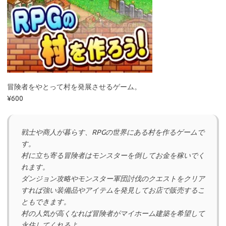
冒険者をやとって村を発展させるゲーム。
¥600
戦士や商人が暮らす、RPGの世界にある村を作るゲームで
す。
村に立ち寄る冒険者はモンスターを倒してお金を稼いでく
れます。
ダンジョン攻略やモンスター軍団討伐のクエストをクリア
すれば強い装備品やアイテムを発見してお店で販売するこ
ともできます。
村の人気が高くなれば冒険者がマイホーム建築を希望して
永住してくれるよ。