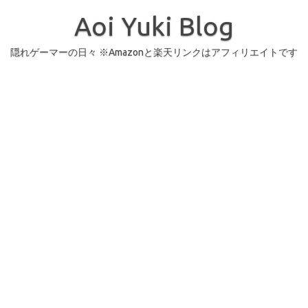
コ
ン
Aoi Yuki Blog
テ
ン
ツ
へ
隠れゲーマーの日々 ※Amazonと楽天リンクはアフィリエイトです
ス
キ
ッ
プ