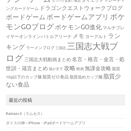
ダイエット
トレーディ
タンパク質多い食品
ドラゴンクエストウォークブログ
ングカードゲーム
ポケ
ボードゲームアプリ
ボードゲーム
モンGOブログ
ポケモンGO進化
マルチプレ
ラン
メモ
イヤーオンラインバトルアリーナ
ヨーグルト
三国志大戦ブ
キング
ラーメンブログ
三国志
ログ
名言・格言・金言・処
三国志大戦動画まとめ
攻略
世訓・箴言まとめ
無課金攻略
脂質
映画
我が天下
脂質少
脂質ゼロ食品
10g以下のカップ麺
脂質低めカップ麺
ない食品
最近の投稿
Ramses II（ラムセス）
ダイスの神 – iPhone・iPadボードゲームアプリ