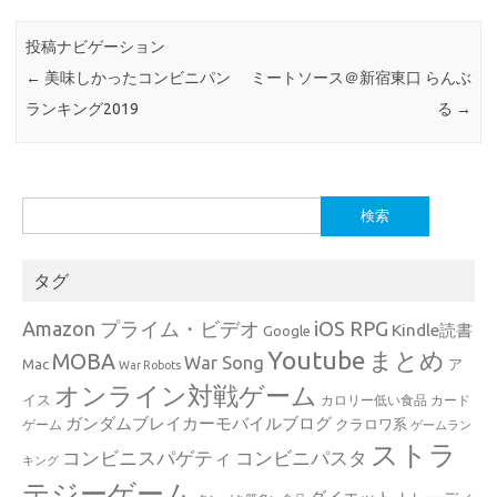
投稿ナビゲーション
←
美味しかったコンビニパン
ミートソース＠新宿東口 らんぶ
ランキング2019
る
→
検
索:
タグ
Amazon プライム・ビデオ
iOS RPG
Kindle読書
Google
Youtube
まとめ
MOBA
War Song
Mac
ア
War Robots
オンライン対戦ゲーム
イス
カロリー低い食品
カード
ガンダムブレイカーモバイルブログ
クラロワ系
ゲーム
ゲームラン
ストラ
コンビニスパゲティ
コンビニパスタ
キング
テジーゲーム