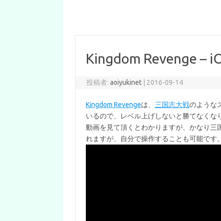
Kingdom Reveng
投稿者:
aoiyukinet
|
2016-09-14
Kingdom Revenge
は、
三国志大戦
のような
いるので、レベル上げしないと勝てなくな
動画を見て頂くとわかりますが、かなり三
れますが、自分で操作することも可能です