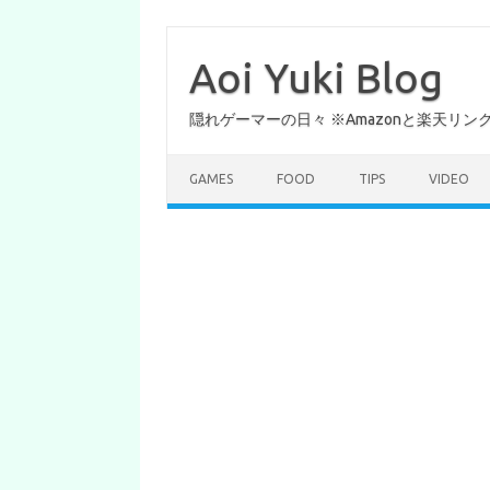
コ
ン
テ
Aoi Yuki Blog
ン
ツ
へ
隠れゲーマーの日々 ※Amazonと楽天リ
ス
キ
ッ
プ
GAMES
FOOD
TIPS
VIDEO