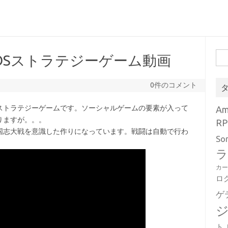
検
e – iOSストラテジーゲーム動画
索:
0件のコメント
ストラテジーゲームです。ソーシャルゲームの要素が入って
A
りますが。。。
RP
国志大戦を意識した作りになっています。戦闘は自動で行わ
So
。
ラ
カ
ロ
ゲ
ト