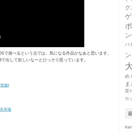
ク
ゲ
ン
バ
OSで遊べるという点では、気になる作品かなあと思います。
ン
Padで出して欲しいなーとひっそり思っています。
め
ま
常版)
質
カ
天市場
Ra