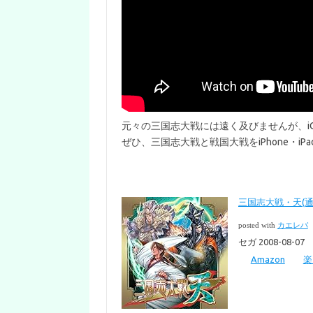
元々の三国志大戦には遠く及びませんが、i
ぜひ、三国志大戦と戦国大戦をiPhone・i
三国志大戦・天(通
posted with
カエレバ
セガ 2008-08-07
Amazon
楽