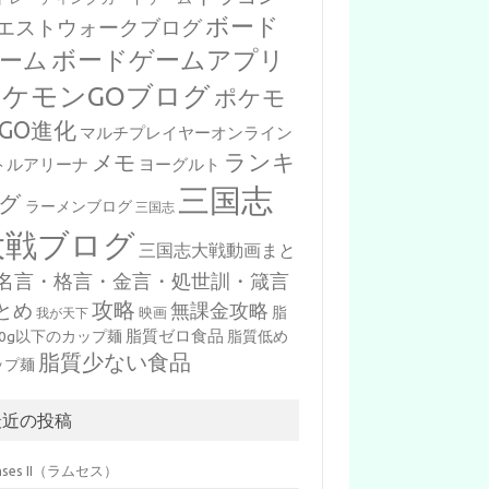
ボード
エストウォークブログ
ボードゲームアプリ
ーム
ポケモンGOブログ
ポケモ
GO進化
マルチプレイヤーオンライン
ランキ
メモ
トルアリーナ
ヨーグルト
三国志
グ
ラーメンブログ
三国志
大戦ブログ
三国志大戦動画まと
名言・格言・金言・処世訓・箴言
攻略
とめ
無課金攻略
脂
映画
我が天下
脂質ゼロ食品
10g以下のカップ麺
脂質低め
脂質少ない食品
ップ麺
最近の投稿
mses II（ラムセス）