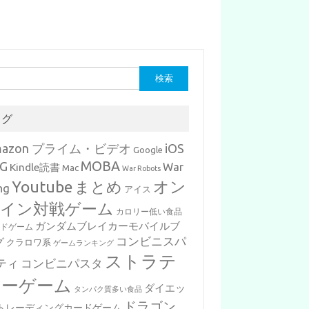
タグ
mazon プライム・ビデオ
iOS
Google
MOBA
G
War
Kindle読書
Mac
War Robots
Youtube
まとめ
オン
ng
アイス
イン対戦ゲーム
カロリー低い食品
ガンダムブレイカーモバイルブ
ードゲーム
コンビニスパ
グ
クラロワ系
ゲームランキング
ストラテ
ティ
コンビニパスタ
ジーゲーム
ダイエッ
タンパク質多い食品
ドラゴン
トレーディングカードゲーム