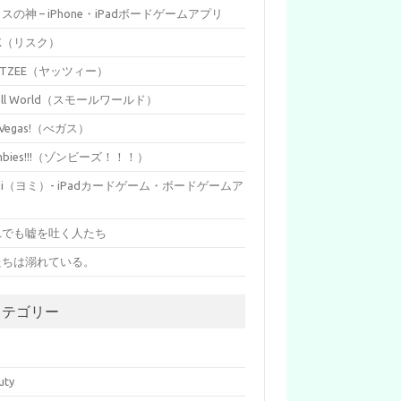
イスの神 – iPhone・iPadボードゲームアプリ
SK（リスク）
HTZEE（ヤッツィー）
all World（スモールワールド）
s Vegas!（べガス）
mbies!!!（ゾンビーズ！！！）
mi（ヨミ）- iPadカードゲーム・ボードゲームア
リ
れでも嘘を吐く人たち
たちは溺れている。
カテゴリー
p
uty