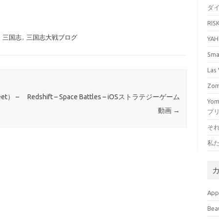
ダ
RI
,
三国志
,
三国志大戦ブログ
YA
Sm
La
Zo
et） –
Redshift – Space Battles – iOSストラテジーゲーム
Yo
動画
→
プ
そ
私
Ap
Bea