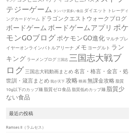
キング
テジーゲーム
ダイエット
トレーディ
タンパク質多い食品
ドラゴンクエストウォークブログ
ングカードゲーム
ポケ
ボードゲームアプリ
ボードゲーム
モンGOブログ
ポケモンGO進化
マルチプレ
ラン
メモ
イヤーオンラインバトルアリーナ
ヨーグルト
三国志大戦ブ
キング
ラーメンブログ
三国志
ログ
名言・格言・金言・処
三国志大戦動画まとめ
攻略
世訓・箴言まとめ
無課金攻略
脂質
映画
我が天下
脂質少
脂質ゼロ食品
10g以下のカップ麺
脂質低めカップ麺
ない食品
最近の投稿
Ramses II（ラムセス）