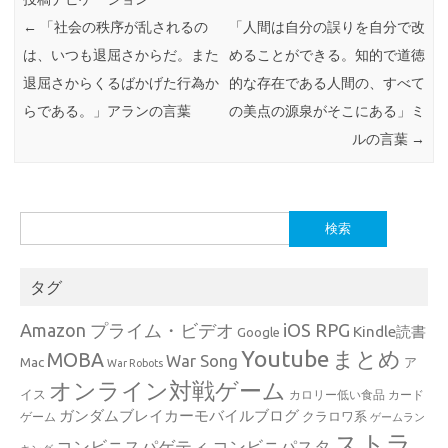
←
「社会の秩序が乱されるの
「人間は自分の誤りを自分で改
は、いつも退屈さからだ。また
めることができる。知的で道徳
退屈さからくるばかげた行為か
的な存在である人間の、すべて
らである。」アランの言葉
の美点の源泉がそこにある」ミ
ルの言葉
→
検
索:
タグ
Amazon プライム・ビデオ
iOS RPG
Kindle読書
Google
Youtube
まとめ
MOBA
War Song
Mac
ア
War Robots
オンライン対戦ゲーム
イス
カロリー低い食品
カード
ガンダムブレイカーモバイルブログ
クラロワ系
ゲーム
ゲームラン
ストラ
コンビニスパゲティ
コンビニパスタ