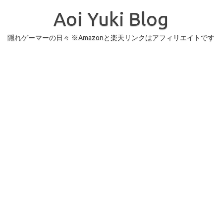
コ
ン
Aoi Yuki Blog
テ
ン
ツ
へ
隠れゲーマーの日々 ※Amazonと楽天リンクはアフィリエイトです
ス
キ
ッ
プ