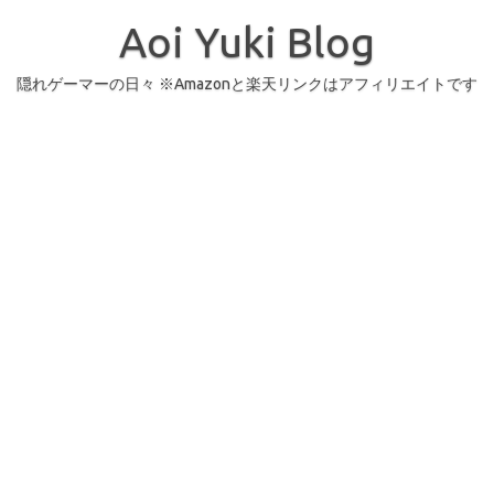
コ
ン
Aoi Yuki Blog
テ
ン
ツ
へ
隠れゲーマーの日々 ※Amazonと楽天リンクはアフィリエイトです
ス
キ
ッ
プ