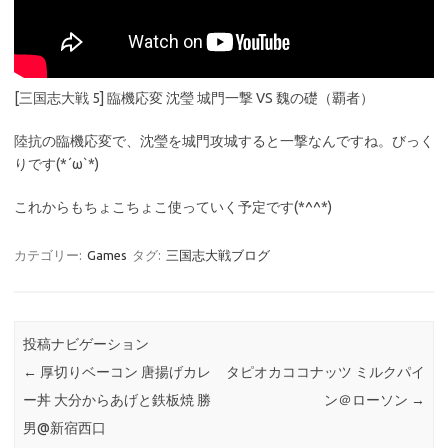
[三国志大戦 5] 臨機応変 沈瑩 城門一撃 VS 魏の礎（覇者）
陸抗の臨機応変で、沈瑩を城門攻城すると一撃なんですね。びっく
りです(*´ω`*)
これからもちょこちょこ使っていく予定です(*^^*)
カテゴリー:
Games
タグ:
三国志大戦ブログ
投稿ナビゲーション
←
厚切りベーコン 唐揚げカレ
タピオカココナッツ ミルクパイ
ー丼 大分からあげと鉄板焼 勝
ン＠ローソン
→
男@新宿西口