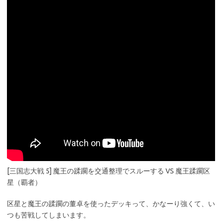
[三国志大戦 5] 魔王の蹂躙を交通整理でスルーする VS 魔王蹂躙区
星（覇者）
区星と魔王の蹂躙の董卓を使ったデッキって、かなーり強くて、い
つも苦戦してしまいます。