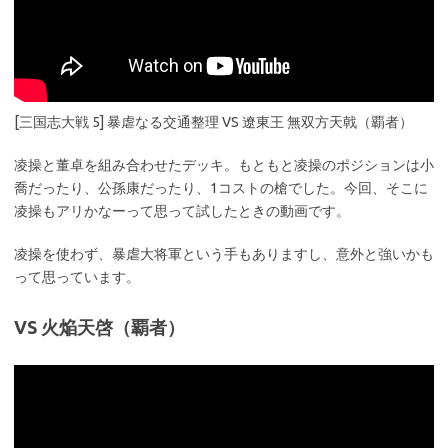
[三国志大戦 5] 暴虐なる交通整理 VS 遼東王 無双方天戟（覇者）
凌操と董卓を組み合わせたデッキ。もともと凌操のポジションは小
喬だったり、公孫康だったり、1コストの槍でした。今回、そこに
凌操もアリかなーって思って試したときの動画です。
凌操を使わず、暴虐大将軍という手もありますし、意外と強いかも
って思っています。
VS 火焔天啓（覇者）