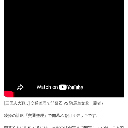
[三国志大戦 5] 交通整理で開幕乙 VS 騎馬単文鴦（覇者）
凌操の計略「交通整理」で開幕乙を狙うデッキです。
開幕乙系に対処するには、再起の法が定番で安定しますが、こと凌