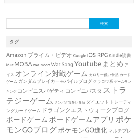
検
索:
タグ
Amazon プライム・ビデオ
iOS RPG
Kindle読書
Google
Youtube
まとめ
MOBA
War Song
Mac
ア
War Robots
オンライン対戦ゲーム
イス
カロリー低い食品
カード
ガンダムブレイカーモバイルブログ
クラロワ系
ゲーム
ゲームラン
ストラ
コンビニスパゲティ
コンビニパスタ
キング
テジーゲーム
ダイエット
トレーディ
タンパク質多い食品
ドラゴンクエストウォークブログ
ングカードゲーム
ポケ
ボードゲームアプリ
ボードゲーム
モンGOブログ
ポケモンGO進化
マルチプレ