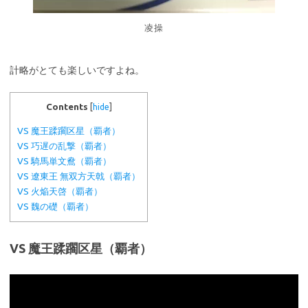
凌操
計略がとても楽しいですよね。
Contents
[
hide
]
VS 魔王蹂躙区星（覇者）
VS 巧遅の乱撃（覇者）
VS 騎馬単文鴦（覇者）
VS 遼東王 無双方天戟（覇者）
VS 火焔天啓（覇者）
VS 魏の礎（覇者）
VS 魔王蹂躙区星（覇者）