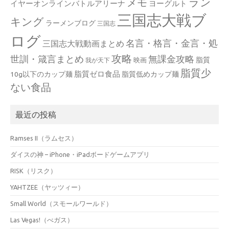
ラン
メモ
イヤーオンラインバトルアリーナ
ヨーグルト
三国志大戦ブ
キング
ラーメンブログ
三国志
ログ
名言・格言・金言・処
三国志大戦動画まとめ
攻略
世訓・箴言まとめ
無課金攻略
脂質
映画
我が天下
脂質少
脂質ゼロ食品
10g以下のカップ麺
脂質低めカップ麺
ない食品
最近の投稿
Ramses II（ラムセス）
ダイスの神 – iPhone・iPadボードゲームアプリ
RISK（リスク）
YAHTZEE（ヤッツィー）
Small World（スモールワールド）
Las Vegas!（べガス）