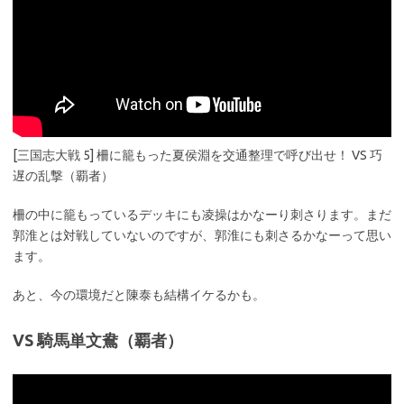
[三国志大戦 5] 柵に籠もった夏侯淵を交通整理で呼び出せ！ VS 巧
遅の乱撃（覇者）
柵の中に籠もっているデッキにも凌操はかなーり刺さります。まだ
郭淮とは対戦していないのですが、郭淮にも刺さるかなーって思い
ます。
あと、今の環境だと陳泰も結構イケるかも。
VS 騎馬単文鴦（覇者）