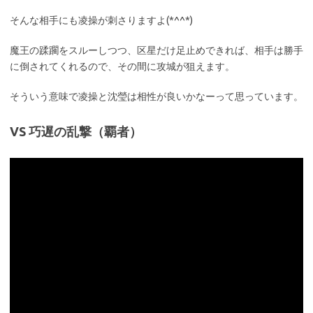
そんな相手にも凌操が刺さりますよ(*^^*)
魔王の蹂躙をスルーしつつ、区星だけ足止めできれば、相手は勝手
に倒されてくれるので、その間に攻城が狙えます。
そういう意味で凌操と沈瑩は相性が良いかなーって思っています。
VS 巧遅の乱撃（覇者）