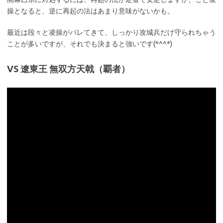
操となると、逆に再起の法はあまり意味がないかも。
最近は段々と凌操がバレてきて、しっかり攻城兵だけ守られちゃう
ことが多いですが、それでも決まると強いです(*^^*)
VS 遼東王 無双方天戟（覇者）