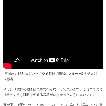
[三国志大戦 5] 天啓だって交通整理で華麗にスルー VS 火焔天啓
（覇者）
やっぱり凌操の強さは呉単なのかなーって思います。これまで呉で
挑発のような計略を使える武将がいなかったように思います。
魏や蜀、漢軍だけだったかなーって。そこに呉にも挑発のような相