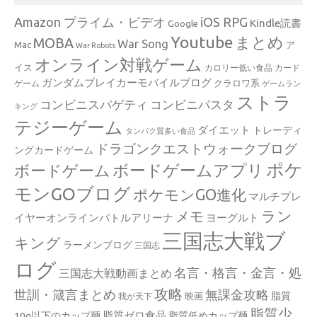
Amazon プライム・ビデオ
iOS RPG
Kindle読書
Google
Youtube
まとめ
MOBA
War Song
Mac
ア
War Robots
オンライン対戦ゲーム
イス
カロリー低い食品
カード
ガンダムブレイカーモバイルブログ
クラロワ系
ゲーム
ゲームラン
ストラ
コンビニスパゲティ
コンビニパスタ
キング
テジーゲーム
ダイエット
トレーディ
タンパク質多い食品
ドラゴンクエストウォークブログ
ングカードゲーム
ポケ
ボードゲームアプリ
ボードゲーム
モンGOブログ
ポケモンGO進化
マルチプレ
ラン
メモ
イヤーオンラインバトルアリーナ
ヨーグルト
三国志大戦ブ
キング
ラーメンブログ
三国志
ログ
名言・格言・金言・処
三国志大戦動画まとめ
攻略
世訓・箴言まとめ
無課金攻略
脂質
映画
我が天下
脂質少
脂質ゼロ食品
10g以下のカップ麺
脂質低めカップ麺