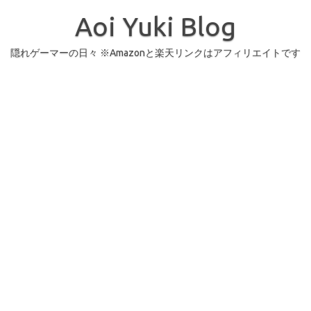
コ
ン
Aoi Yuki Blog
テ
ン
ツ
へ
隠れゲーマーの日々 ※Amazonと楽天リンクはアフィリエイトです
ス
キ
ッ
プ