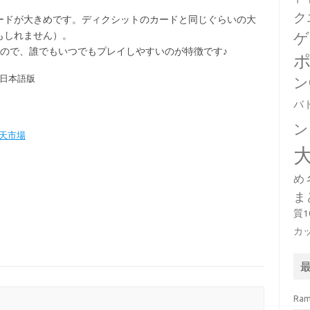
ク
ードが大きめです。ディクシットのカードと同じぐらいの大
もしれません）。
ゲ
ので、誰でもいつでもプレイしやすいのが特徴です♪
全日本語版
ン
バ
ン
天市場
め
ま
質
カ
Ra