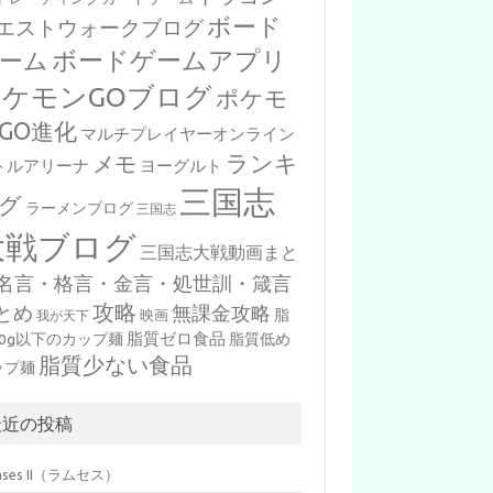
ボード
エストウォークブログ
ボードゲームアプリ
ーム
ポケモンGOブログ
ポケモ
GO進化
マルチプレイヤーオンライン
ランキ
メモ
トルアリーナ
ヨーグルト
三国志
グ
ラーメンブログ
三国志
大戦ブログ
三国志大戦動画まと
名言・格言・金言・処世訓・箴言
攻略
とめ
無課金攻略
脂
映画
我が天下
脂質ゼロ食品
10g以下のカップ麺
脂質低め
脂質少ない食品
ップ麺
最近の投稿
mses II（ラムセス）