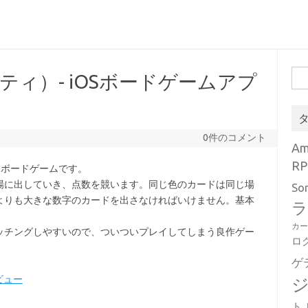
検
ストシティ）- iOSボードゲームアプ
索:
0件のコメント
A
RP
なボードゲームです。
場に出していき、点数を競います。同じ色のカードは同じ場
So
よりも大きな数字のカードを出さなければいけません。基本
ラ
カ
ッチングしやすいので、ついついプレイしてしまう良作ゲー
ロ
ゲ
レビュー
ト