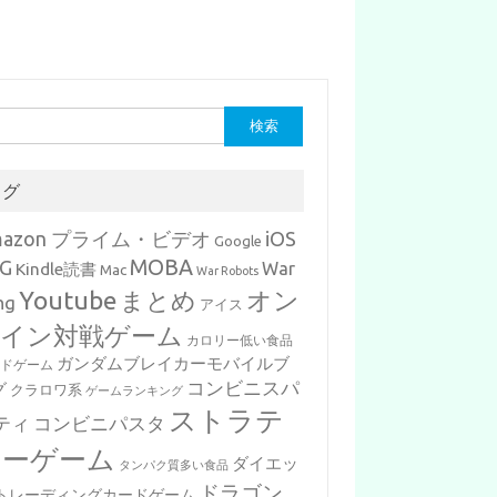
タグ
mazon プライム・ビデオ
iOS
Google
MOBA
G
War
Kindle読書
Mac
War Robots
Youtube
まとめ
オン
ng
アイス
イン対戦ゲーム
カロリー低い食品
ガンダムブレイカーモバイルブ
ードゲーム
コンビニスパ
グ
クラロワ系
ゲームランキング
ストラテ
ティ
コンビニパスタ
ジーゲーム
ダイエッ
タンパク質多い食品
ドラゴン
トレーディングカードゲーム