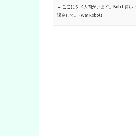
←
ここにダメ人間がいます。Butch買い
課金して。- War Robots