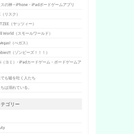
イスの神 – iPhone・iPadボードゲームアプリ
SK（リスク）
HTZEE（ヤッツィー）
all World（スモールワールド）
s Vegas!（べガス）
mbies!!!（ゾンビーズ！！！）
mi（ヨミ）- iPadカードゲーム・ボードゲームア
リ
れでも嘘を吐く人たち
たちは溺れている。
カテゴリー
p
uty