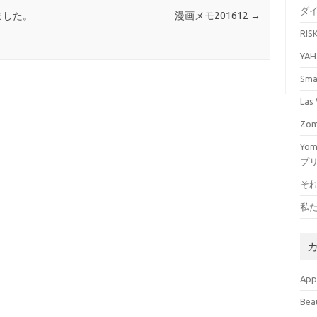
ダ
ました。
漫画メモ201612
→
RI
YA
Sm
La
Zo
Yo
プ
そ
私
Ap
Bea