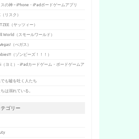
イスの神 – iPhone・iPadボードゲームアプリ
SK（リスク）
HTZEE（ヤッツィー）
all World（スモールワールド）
s Vegas!（べガス）
mbies!!!（ゾンビーズ！！！）
mi（ヨミ）- iPadカードゲーム・ボードゲームア
リ
れでも嘘を吐く人たち
たちは溺れている。
カテゴリー
p
uty