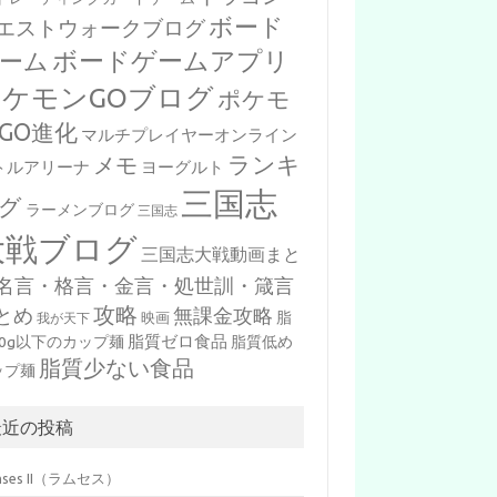
ボード
エストウォークブログ
ボードゲームアプリ
ーム
ポケモンGOブログ
ポケモ
GO進化
マルチプレイヤーオンライン
ランキ
メモ
トルアリーナ
ヨーグルト
三国志
グ
ラーメンブログ
三国志
大戦ブログ
三国志大戦動画まと
名言・格言・金言・処世訓・箴言
攻略
とめ
無課金攻略
脂
映画
我が天下
脂質ゼロ食品
10g以下のカップ麺
脂質低め
脂質少ない食品
ップ麺
最近の投稿
mses II（ラムセス）