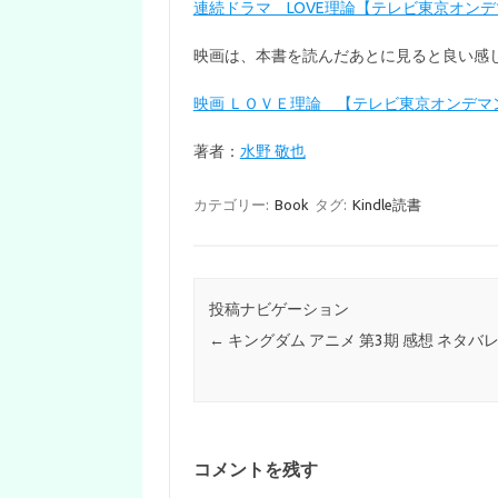
連続ドラマ LOVE理論【テレビ東京オン
映画は、本書を読んだあとに見ると良い感じです
映画 ＬＯＶＥ理論 【テレビ東京オンデマ
著者：
水野 敬也
カテゴリー:
Book
タグ:
Kindle読書
投稿ナビゲーション
←
キングダム アニメ 第3期 感想 ネタバ
コメントを残す