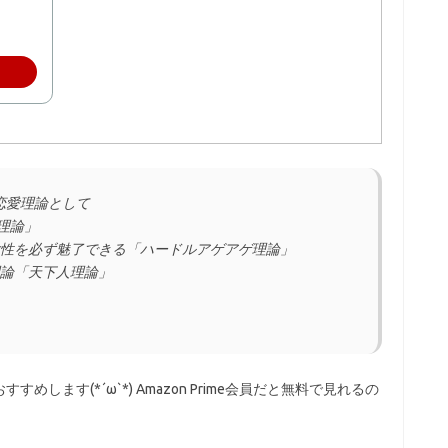
恋愛理論として
T理論」
女性を必ず魅了できる「ハードルアゲアゲ理論」
理論「天下人理論」
します(*´ω`*) Amazon Prime会員だと無料で見れるの