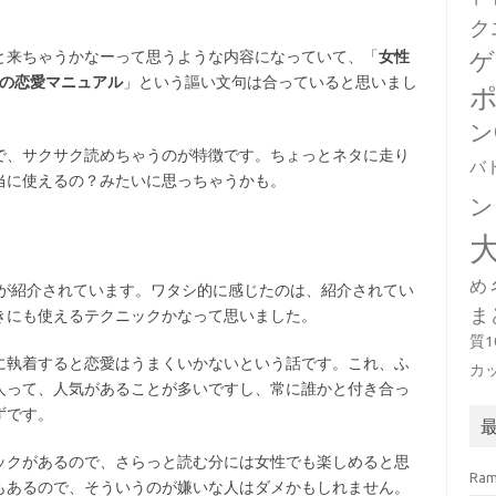
ク
と来ちゃうかなーって思うような内容になっていて、「
女性
ゲ
めの恋愛マニュアル
」という謳い文句は合っていると思いまし
ン
で、サクサク読めちゃうのが特徴です。ちょっとネタに走り
バ
当に使えるの？みたいに思っちゃうかも。
ン
め
クが紹介されています。ワタシ的に感じたのは、紹介されてい
ま
きにも使えるテクニックかなって思いました。
質
に執着すると恋愛はうまくいかないという話です。これ、ふ
カ
人って、人気があることが多いですし、常に誰かと付き合っ
ずです。
ックがあるので、さらっと読む分には女性でも楽しめると思
Ra
もあるので、そういうのが嫌いな人はダメかもしれません。