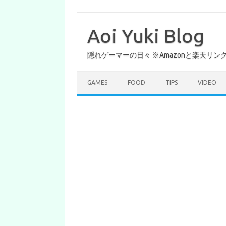
コ
ン
テ
Aoi Yuki Blog
ン
ツ
へ
隠れゲーマーの日々 ※Amazonと楽天リ
ス
キ
ッ
プ
GAMES
FOOD
TIPS
VIDEO