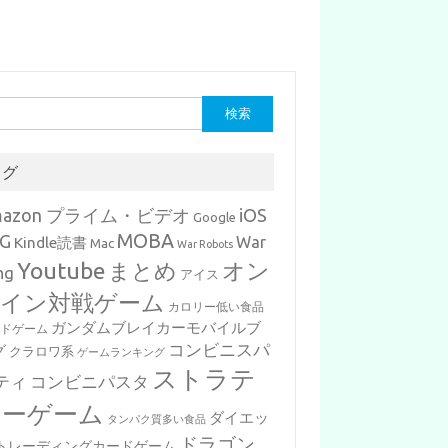
タグ
mazon プライム・ビデオ
iOS
Google
MOBA
G
War
Kindle読書
Mac
War Robots
Youtube
まとめ
オン
ng
アイス
イン対戦ゲーム
カロリー低い食品
ガンダムブレイカーモバイルブ
ードゲーム
コンビニスパ
グ
クラロワ系
ゲームランキング
ストラテ
ティ
コンビニパスタ
ジーゲーム
ダイエッ
タンパク質多い食品
ドラゴン
トレーディングカードゲーム