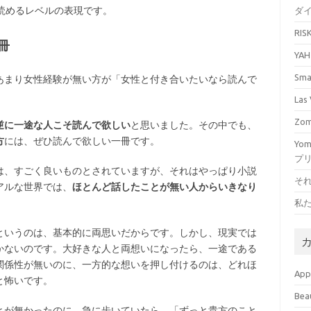
く読めるレベルの表現です。
ダ
RI
冊
YA
Sm
あまり女性経験が無い方が「女性と付き合いたいなら読んで
La
Zo
逆に一途な人こそ読んで欲しい
と思いました。その中でも、
方
には、ぜひ読んで欲しい一冊です。
Yo
プ
は、すごく良いものとされていますが、それはやっぱり小説
そ
アルな世界では、
ほとんど話したことが無い人からいきなり
私
というのは、基本的に両思いだからです。しかし、現実では
かないのです。大好きな人と両想いになったら、一途である
関係性が無いのに、一方的な想いを押し付けるのは、どれほ
Ap
と怖いです。
Bea
とが無かったのに、急に歩いていたら、「ずっと貴方のこと