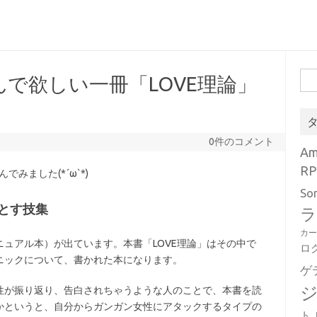
検
で欲しい一冊「LOVE理論」
索:
0件のコメント
A
RP
みました(*´ω`*)
So
とす技集
ラ
カ
ュアル本）が出ています。本書「LOVE理論」はその中で
ロ
ニックについて、書かれた本になります。
ゲ
性が振り返り、告白されちゃうような人のことで、本書を読
かというと、自分からガンガン女性にアタックするタイプの
ト