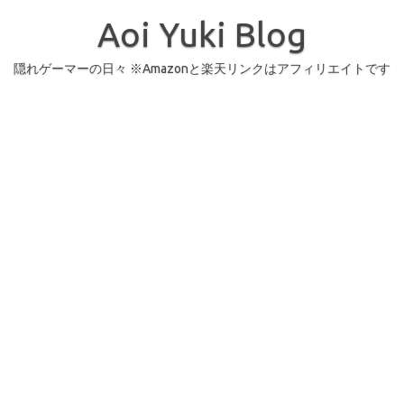
コ
ン
Aoi Yuki Blog
テ
ン
ツ
へ
隠れゲーマーの日々 ※Amazonと楽天リンクはアフィリエイトです
ス
キ
ッ
プ