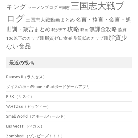
三国志大戦ブ
キング
ラーメンブログ
三国志
ログ
名言・格言・金言・処
三国志大戦動画まとめ
攻略
世訓・箴言まとめ
無課金攻略
脂質
映画
我が天下
脂質少
脂質ゼロ食品
10g以下のカップ麺
脂質低めカップ麺
ない食品
最近の投稿
Ramses II（ラムセス）
ダイスの神 – iPhone・iPadボードゲームアプリ
RISK（リスク）
YAHTZEE（ヤッツィー）
Small World（スモールワールド）
Las Vegas!（べガス）
Zombies!!!（ゾンビーズ！！！）