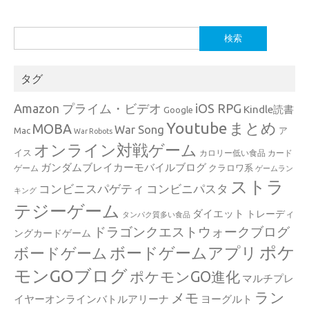
検
索:
タグ
Amazon プライム・ビデオ
iOS RPG
Kindle読書
Google
Youtube
まとめ
MOBA
War Song
Mac
ア
War Robots
オンライン対戦ゲーム
イス
カロリー低い食品
カード
ガンダムブレイカーモバイルブログ
クラロワ系
ゲーム
ゲームラン
ストラ
コンビニスパゲティ
コンビニパスタ
キング
テジーゲーム
ダイエット
トレーディ
タンパク質多い食品
ドラゴンクエストウォークブログ
ングカードゲーム
ポケ
ボードゲームアプリ
ボードゲーム
モンGOブログ
ポケモンGO進化
マルチプレ
ラン
メモ
イヤーオンラインバトルアリーナ
ヨーグルト