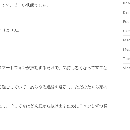
Boo
無くて、苦しい状態でした。
Dail
Foo
ありません。
Ga
Ma
Mus
Tip
スマートフォンが振動するだけで、気持ち悪くなって立てな
Vid
て過ごしていて、あらゆる連絡を遮断し、ただひたすら家の
化し、そして今はどん底から抜け出すために日々少しずつ努