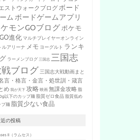
ボード
エストウォークブログ
ボードゲームアプリ
ーム
ポケモンGOブログ
ポケモ
GO進化
マルチプレイヤーオンライン
ランキ
メモ
トルアリーナ
ヨーグルト
三国志
グ
ラーメンブログ
三国志
大戦ブログ
三国志大戦動画まと
名言・格言・金言・処世訓・箴言
攻略
とめ
無課金攻略
脂
映画
我が天下
脂質ゼロ食品
10g以下のカップ麺
脂質低め
脂質少ない食品
ップ麺
最近の投稿
mses II（ラムセス）