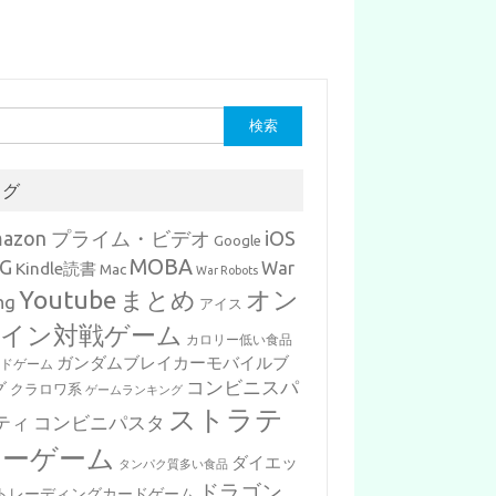
タグ
mazon プライム・ビデオ
iOS
Google
MOBA
G
War
Kindle読書
Mac
War Robots
Youtube
まとめ
オン
ng
アイス
イン対戦ゲーム
カロリー低い食品
ガンダムブレイカーモバイルブ
ードゲーム
コンビニスパ
グ
クラロワ系
ゲームランキング
ストラテ
ティ
コンビニパスタ
ジーゲーム
ダイエッ
タンパク質多い食品
ドラゴン
トレーディングカードゲーム