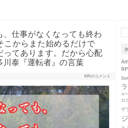
検
も、仕事がなくなっても終わ
索:
そこからまた始めるだけで
だってあります。だから心配
多川泰『運転者』の言葉
A
RP
0件のコメント
So
ラ
カ
ロ
ゲ
ト