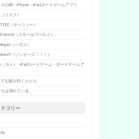
イスの神 – iPhone・iPadボードゲームアプリ
SK（リスク）
HTZEE（ヤッツィー）
all World（スモールワールド）
s Vegas!（べガス）
mbies!!!（ゾンビーズ！！！）
mi（ヨミ）- iPadカードゲーム・ボードゲームア
リ
れでも嘘を吐く人たち
たちは溺れている。
カテゴリー
p
uty