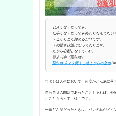
収入がなくなっても、
仕事がなくなっても終わりなんてない
そこからまた始めるだけです。
その強さは誰にだってあります。
だから心配しなくていい。
喜多川泰『運転者』
運転者 未来を変える過去からの使者
(A
ワタシは人生において、何度かどん底に落
自分自身の問題であったこともあれば、外
たこともあって、様々です。
一番どん底だったときは、パンの耳がメイ