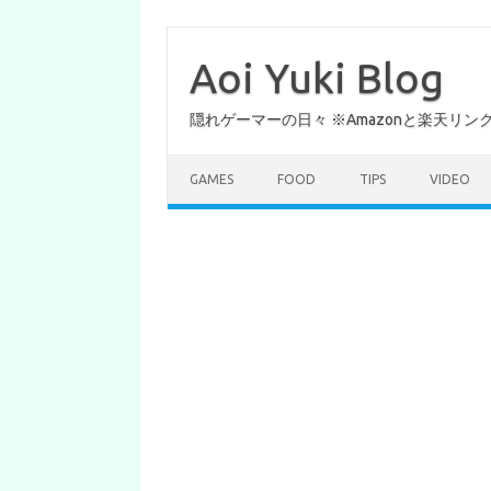
コ
ン
テ
Aoi Yuki Blog
ン
ツ
へ
隠れゲーマーの日々 ※Amazonと楽天リ
ス
キ
ッ
プ
GAMES
FOOD
TIPS
VIDEO