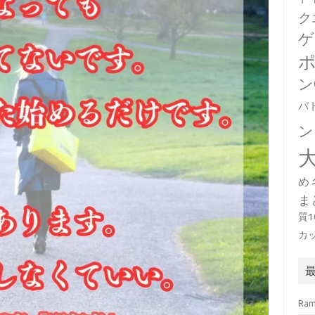
ク
ゲ
ン
バ
ン
め
ま
質
カ
Ra