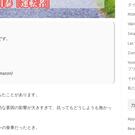
ダ
RI
YA
Sm
です。
La
Zo
Yo
プ
mazon)
そ
私
ちたことがあります。
的な要因の影響が大きすぎて、抗ってもどうしようも無かっ
Ap
ンの食事だったとき。
Bea