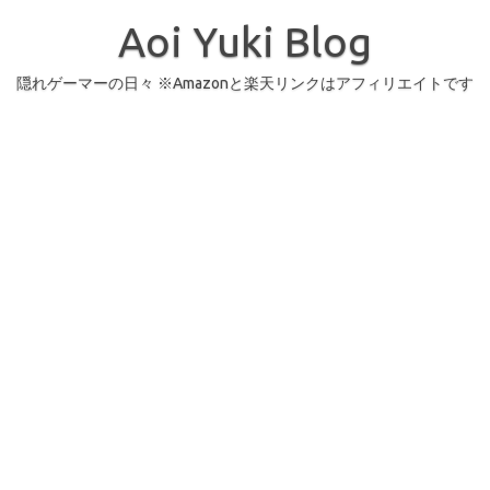
コ
ン
Aoi Yuki Blog
テ
ン
ツ
へ
隠れゲーマーの日々 ※Amazonと楽天リンクはアフィリエイトです
ス
キ
ッ
プ