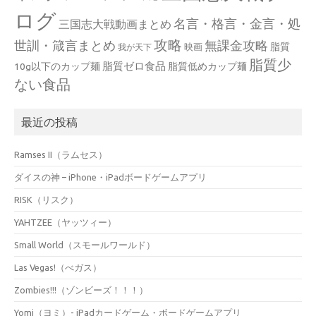
ログ
名言・格言・金言・処
三国志大戦動画まとめ
攻略
世訓・箴言まとめ
無課金攻略
脂質
映画
我が天下
脂質少
脂質ゼロ食品
10g以下のカップ麺
脂質低めカップ麺
ない食品
最近の投稿
Ramses II（ラムセス）
ダイスの神 – iPhone・iPadボードゲームアプリ
RISK（リスク）
YAHTZEE（ヤッツィー）
Small World（スモールワールド）
Las Vegas!（べガス）
Zombies!!!（ゾンビーズ！！！）
Yomi（ヨミ）- iPadカードゲーム・ボードゲームアプリ