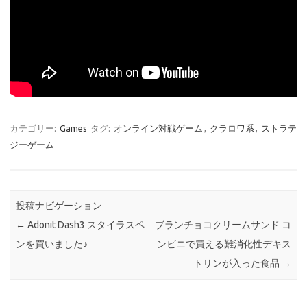
カテゴリー:
Games
タグ:
オンライン対戦ゲーム
,
クラロワ系
,
ストラテ
ジーゲーム
投稿ナビゲーション
←
Adonit Dash3 スタイラスペ
ブランチョコクリームサンド コ
ンを買いました♪
ンビニで買える難消化性デキス
トリンが入った食品
→