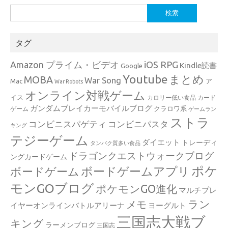
検
索:
タグ
Amazon プライム・ビデオ
iOS RPG
Kindle読書
Google
Youtube
まとめ
MOBA
War Song
Mac
ア
War Robots
オンライン対戦ゲーム
イス
カロリー低い食品
カード
ガンダムブレイカーモバイルブログ
クラロワ系
ゲーム
ゲームラン
ストラ
コンビニスパゲティ
コンビニパスタ
キング
テジーゲーム
ダイエット
トレーディ
タンパク質多い食品
ドラゴンクエストウォークブログ
ングカードゲーム
ポケ
ボードゲームアプリ
ボードゲーム
モンGOブログ
ポケモンGO進化
マルチプレ
ラン
メモ
イヤーオンラインバトルアリーナ
ヨーグルト
三国志大戦ブ
キング
ラーメンブログ
三国志