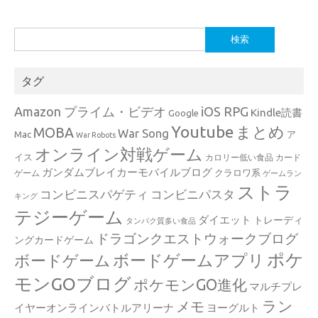
検
索:
タグ
Amazon プライム・ビデオ
iOS RPG
Kindle読書
Google
Youtube
まとめ
MOBA
War Song
Mac
ア
War Robots
オンライン対戦ゲーム
イス
カロリー低い食品
カード
ガンダムブレイカーモバイルブログ
クラロワ系
ゲーム
ゲームラン
ストラ
コンビニスパゲティ
コンビニパスタ
キング
テジーゲーム
ダイエット
トレーディ
タンパク質多い食品
ドラゴンクエストウォークブログ
ングカードゲーム
ポケ
ボードゲームアプリ
ボードゲーム
モンGOブログ
ポケモンGO進化
マルチプレ
ラン
メモ
イヤーオンラインバトルアリーナ
ヨーグルト