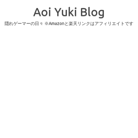
コ
ン
Aoi Yuki Blog
テ
ン
ツ
へ
隠れゲーマーの日々 ※Amazonと楽天リンクはアフィリエイトです
ス
キ
ッ
プ