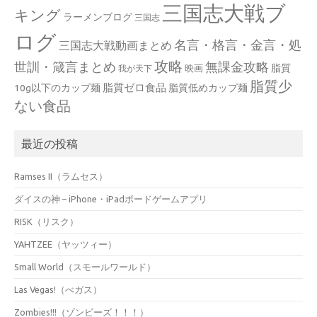
三国志大戦ブ
キング
ラーメンブログ
三国志
ログ
名言・格言・金言・処
三国志大戦動画まとめ
攻略
世訓・箴言まとめ
無課金攻略
脂質
映画
我が天下
脂質少
脂質ゼロ食品
10g以下のカップ麺
脂質低めカップ麺
ない食品
最近の投稿
Ramses II（ラムセス）
ダイスの神 – iPhone・iPadボードゲームアプリ
RISK（リスク）
YAHTZEE（ヤッツィー）
Small World（スモールワールド）
Las Vegas!（べガス）
Zombies!!!（ゾンビーズ！！！）