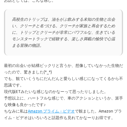
お話としては、こんな感じ。
高校生のトリップは、油をがぶ飲みする未知の生物と出会
い、クリーチと名づける。クリーチが家族と再会するため
に、トリップとクリーチが非常にパワフルな、生きている
モンスタートラックで経験する、楽しさ満載の愉快で心温
まる冒険の物語。
最初の出会いが結構ビックリと言うか、想像していなかった生物だ
ったので、驚きました(*_*)
でも、観ていくうちにだんだんと愛らしい感じになってくるから不
思議です。
現代版ETみたいな感じなのかなーって思ったりしました。
予想以上に、ハートフルな感じで、車のアクションというか、派手
な映像も良かったです♪
ちなみに私は
Amazon プライム・ビデオ
で観ました。Amazon プラ
イム・ビデオはいろいろと話題作も見れてかなーりお得です。