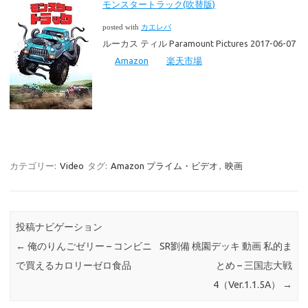
モンスタートラック(吹替版)
posted with
カエレバ
ルーカス ティル Paramount Pictures 2017-06-07
Amazon
楽天市場
カテゴリー:
Video
タグ:
Amazon プライム・ビデオ
,
映画
投稿ナビゲーション
←
俺のりんごゼリー – コンビニ
SR劉備 桃園デッキ 動画 私的ま
で買えるカロリーゼロ食品
とめ – 三国志大戦
4（Ver.1.1.5A）
→