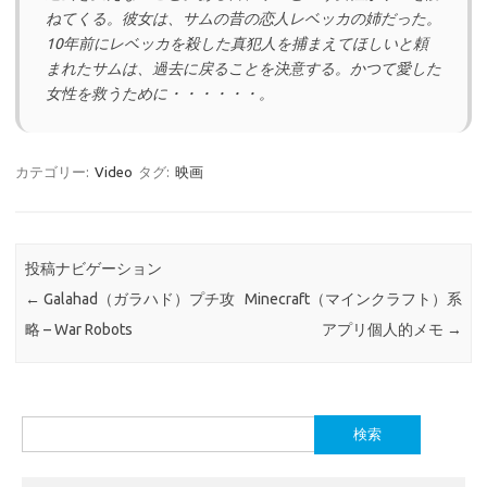
ねてくる。彼女は、サムの昔の恋人レベッカの姉だった。
10年前にレベッカを殺した真犯人を捕まえてほしいと頼
まれたサムは、過去に戻ることを決意する。かつて愛した
女性を救うために・・・・・・。
カテゴリー:
Video
タグ:
映画
投稿ナビゲーション
←
Galahad（ガラハド）プチ攻
Minecraft（マインクラフト）系
略 – War Robots
アプリ個人的メモ
→
検
索: