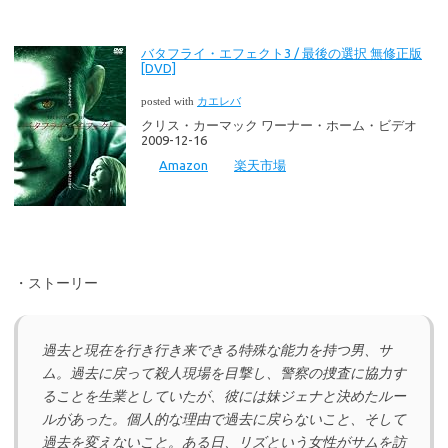
バタフライ・エフェクト3 / 最後の選択 無修正版
[DVD]
posted with
カエレバ
クリス・カーマック ワーナー・ホーム・ビデオ
2009-12-16
Amazon
楽天市場
・ストーリー
過去と現在を行き行き来できる特殊な能力を持つ男、サ
ム。過去に戻って殺人現場を目撃し、警察の捜査に協力す
ることを生業としていたが、彼には妹ジェナと決めたルー
ルがあった。個人的な理由で過去に戻らないこと、そして
過去を変えないこと。ある日、リズという女性がサムを訪