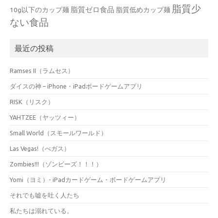
脂質少
脂質ゼロ食品
10g以下のカップ麺
脂質低めカップ麺
ない食品
最近の投稿
Ramses II（ラムセス）
ダイスの神 – iPhone・iPadボードゲームアプリ
RISK（リスク）
YAHTZEE（ヤッツィー）
Small World（スモールワールド）
Las Vegas!（べガス）
Zombies!!!（ゾンビーズ！！！）
Yomi（ヨミ）- iPadカードゲーム・ボードゲームアプリ
それでも嘘を吐く人たち
私たちは溺れている。