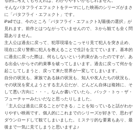
る的に考えてもらえれば、わかりやすいかもしれません。
そんなバタフライエフェクトをテーマにした映画のシリーズがまさ
に「バタフライ・エフェクト」です。
iPadでは、今のところ「バタフライ・エフェクト3/最後の選択」が
見れます。前作とはつながっていませんので、３から観ても全く問
題ありません。
主人公は過去に戻って、犯罪現場をこっそり見て犯人を突き止め、
現在に戻り警察に犯人を教えることで生計を立てています。基本的
に過去に戻った際は、何もしないという約束があったのですが、あ
る出会いからその約束事を破ってしまいます。過去に戻って何かを
起こしてしまうと、戻って来た世界が一変してしまいます。
自分の状況も、家族である妹の状況も、知人や友人たちの状況も。
その状況を変えようとする主人公だが、どんどん自体は複雑に、そ
して悪い方向に・・・。なんか書いていたら、バック・トゥ・ザ・
フューチャーみたいだなと思ったりしました。
「主人公は過去に戻ることができる」ことを知っていると話がわか
りやすい映画です。個人的にこれまでのシリーズが好きで、思わず
ダウンロードして観てしまいました。ミステリ的な要素もあり、最
後まで一気に見てしまうと思いますよ♪