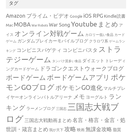
タグ
Amazon プライム・ビデオ
iOS RPG
Kindle読書
Google
Youtube
まとめ
MOBA
War Song
Mac
ア
War Robots
オンライン対戦ゲーム
イス
カロリー低い食品
カード
ガンダムブレイカーモバイルブログ
クラロワ系
ゲーム
ゲームラン
ストラ
コンビニスパゲティ
コンビニパスタ
キング
テジーゲーム
ダイエット
トレーディ
タンパク質多い食品
ドラゴンクエストウォークブログ
ングカードゲーム
ポケ
ボードゲームアプリ
ボードゲーム
モンGOブログ
ポケモンGO進化
マルチプレ
ラン
メモ
イヤーオンラインバトルアリーナ
ヨーグルト
三国志大戦ブ
キング
ラーメンブログ
三国志
ログ
名言・格言・金言・処
三国志大戦動画まとめ
攻略
世訓・箴言まとめ
無課金攻略
脂質
映画
我が天下