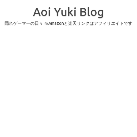
コ
ン
Aoi Yuki Blog
テ
ン
ツ
へ
隠れゲーマーの日々 ※Amazonと楽天リンクはアフィリエイトです
ス
キ
ッ
プ