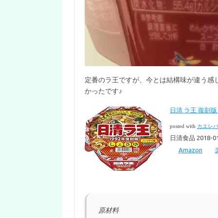
定番のラ王ですが、今とは結構味が違う感
かったです♪
日清 ラ王 復刻版し
posted with
カエレ
日清食品 2018-01
Amazon
原材料