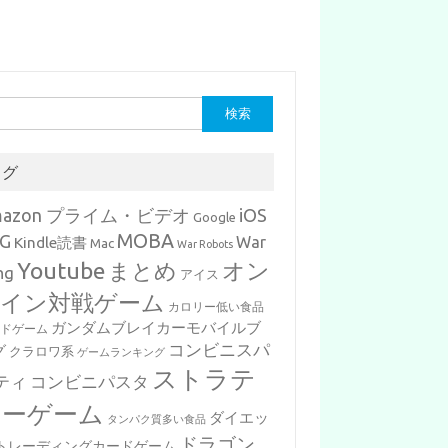
タグ
mazon プライム・ビデオ
iOS
Google
MOBA
G
War
Kindle読書
Mac
War Robots
Youtube
まとめ
オン
ng
アイス
イン対戦ゲーム
カロリー低い食品
ガンダムブレイカーモバイルブ
ードゲーム
コンビニスパ
グ
クラロワ系
ゲームランキング
ストラテ
ティ
コンビニパスタ
ジーゲーム
ダイエッ
タンパク質多い食品
ドラゴン
トレーディングカードゲーム