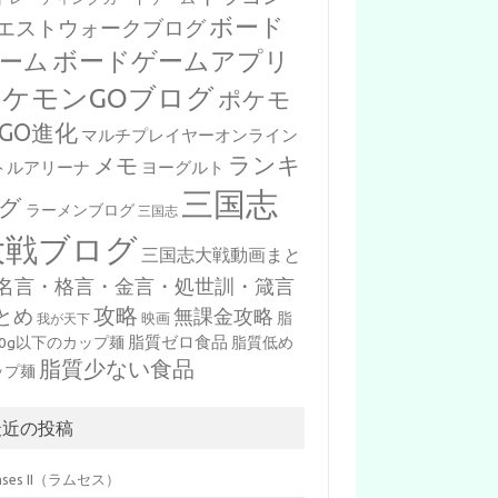
ボード
エストウォークブログ
ボードゲームアプリ
ーム
ポケモンGOブログ
ポケモ
GO進化
マルチプレイヤーオンライン
ランキ
メモ
トルアリーナ
ヨーグルト
三国志
グ
ラーメンブログ
三国志
大戦ブログ
三国志大戦動画まと
名言・格言・金言・処世訓・箴言
攻略
とめ
無課金攻略
脂
映画
我が天下
脂質ゼロ食品
10g以下のカップ麺
脂質低め
脂質少ない食品
ップ麺
最近の投稿
mses II（ラムセス）