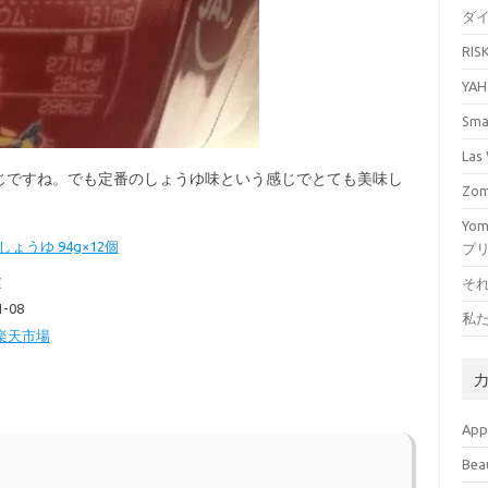
ダ
RI
YA
Sm
La
じですね。でも定番のしょうゆ味という感じでとても美味し
Zo
Yo
ょうゆ 94g×12個
プ
そ
バ
-08
私
楽天市場
Ap
Bea