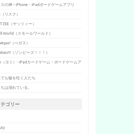
イスの神 – iPhone・iPadボードゲームアプリ
SK（リスク）
HTZEE（ヤッツィー）
all World（スモールワールド）
s Vegas!（べガス）
mbies!!!（ゾンビーズ！！！）
mi（ヨミ）- iPadカードゲーム・ボードゲームア
リ
れでも嘘を吐く人たち
たちは溺れている。
カテゴリー
p
uty