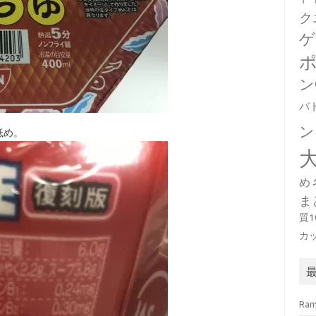
ク
ゲ
ン
バ
ン
低め。
め
ま
質
カ
Ra