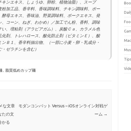
チキンエキス、しょうゆ、卵粉、植物油脂）、スープ
Boo
麦粉加工品、香辛料、香味調味料、チキン調味料、ポー
Dail
、酵母エキス、香味油、野菜調味料、ポークエキス、発
Foo
シ、コーン、ねぎ、わかめ）／加工でん粉、香料、調味
すい、増粘剤（アラビアガム）、炭酸Ｃａ、カラメル色
Ga
乳化剤、トレハロース、酸化防止剤（ビタミンＥ）、酸
Ma
ミンＢ１、香辛料抽出物、（一部に小麦・卵・乳成分・
ご・ゼラチンを含む）
Mus
Tip
Vid
麺
,
脂質低めカップ麺
メな文章
モダンコンバット Versus – iOSオンライン対戦ゲ
なたの文
ーム
→
分かる