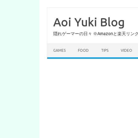
コ
ン
テ
Aoi Yuki Blog
ン
ツ
へ
隠れゲーマーの日々 ※Amazonと楽天リ
ス
キ
ッ
プ
GAMES
FOOD
TIPS
VIDEO