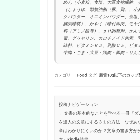
めん（小麦粉、食塩、大豆食物繊維、
（しょうゆ、動物油脂（豚、鶏）、小
クパウダー、オニオンパウダー、食塩
酵調味料）、かやく（味付豚肉、モヤ
料（アミノ酸等）、ｐＨ調整剤、かん
素、グリセリン、カロチノイド色素、
味料、ビタミンＢ２、乳酸Ｃａ、ビタ
牛肉・ごま・大豆・鶏肉・豚肉・りん
カテゴリー:
Food
タグ:
脂質10g以下のカップ
投稿ナビゲーション
←
文書の基本的なことを学べる一冊『ダ
を達人の文章にする３１の方法 なぜあ
章はわかりにくいのか？文章の書き方が
本』Kindle読書