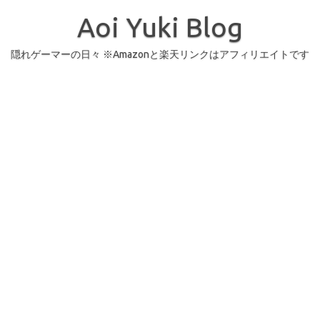
コ
ン
Aoi Yuki Blog
テ
ン
ツ
へ
隠れゲーマーの日々 ※Amazonと楽天リンクはアフィリエイトです
ス
キ
ッ
プ