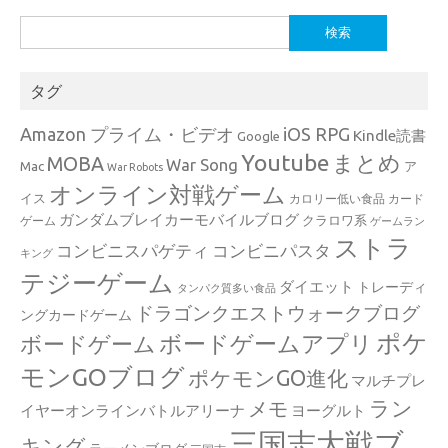
検
索:
タグ
Amazon プライム・ビデオ
iOS RPG
Kindle読書
Google
Youtube
まとめ
MOBA
War Song
Mac
ア
War Robots
オンライン対戦ゲーム
イス
カロリー低い食品
カード
ガンダムブレイカーモバイルブログ
クラロワ系
ゲーム
ゲームラン
ストラ
コンビニスパゲティ
コンビニパスタ
キング
テジーゲーム
ダイエット
トレーディ
タンパク質多い食品
ドラゴンクエストウォークブログ
ングカードゲーム
ポケ
ボードゲームアプリ
ボードゲーム
モンGOブログ
ポケモンGO進化
マルチプレ
ラン
メモ
イヤーオンラインバトルアリーナ
ヨーグルト
三国志大戦ブ
キング