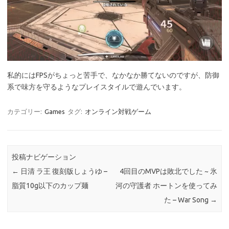
私的にはFPSがちょっと苦手で、なかなか勝てないのですが、防御
系で味方を守るようなプレイスタイルで遊んでいます。
カテゴリー:
Games
タグ:
オンライン対戦ゲーム
投稿ナビゲーション
←
日清 ラ王 復刻版しょうゆ –
4回目のMVPは敗北でした ~ 氷
脂質10g以下のカップ麺
河の守護者 ホートンを使ってみ
た – War Song
→