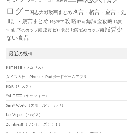
ラーメンブログ
三国志
ログ
名言・格言・金言・処
三国志大戦動画まとめ
攻略
世訓・箴言まとめ
無課金攻略
脂質
映画
我が天下
脂質少
脂質ゼロ食品
10g以下のカップ麺
脂質低めカップ麺
ない食品
最近の投稿
Ramses II（ラムセス）
ダイスの神 – iPhone・iPadボードゲームアプリ
RISK（リスク）
YAHTZEE（ヤッツィー）
Small World（スモールワールド）
Las Vegas!（べガス）
Zombies!!!（ゾンビーズ！！！）