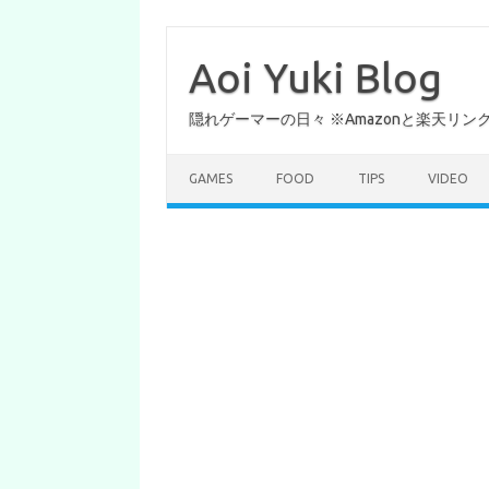
コ
ン
テ
Aoi Yuki Blog
ン
ツ
へ
隠れゲーマーの日々 ※Amazonと楽天リ
ス
キ
ッ
プ
GAMES
FOOD
TIPS
VIDEO