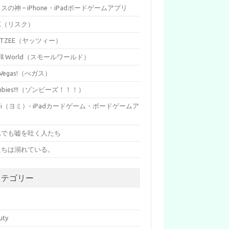
イスの神 – iPhone・iPadボードゲームアプリ
SK（リスク）
HTZEE（ヤッツィー）
all World（スモールワールド）
s Vegas!（べガス）
mbies!!!（ゾンビーズ！！！）
mi（ヨミ）- iPadカードゲーム・ボードゲームア
リ
れでも嘘を吐く人たち
たちは溺れている。
カテゴリー
p
uty