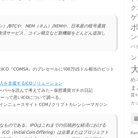
ク
ゲ
イン）/BTCや、NEM（ネム）/XEMや、日本産の暗号通貨
決済サービス、コイン積立など新機能をどんどん追加し
ン
。
バ
ン
CO『COMSA』のプレセールに100万USドル相当のビット
め
導入を支援するICOソリューション
ま
ペーパーを読んで考えてみた – 仮想通貨ガチホ日記
質
ーって思いICOについて調べる。
カ
トコインニュースサイト CCM / クリプトカレンシーマガジン
うなものである。IPOはこれまでの伝統的な経済における
nitial Coin Offering）は企業またはプロジェクト
Ra