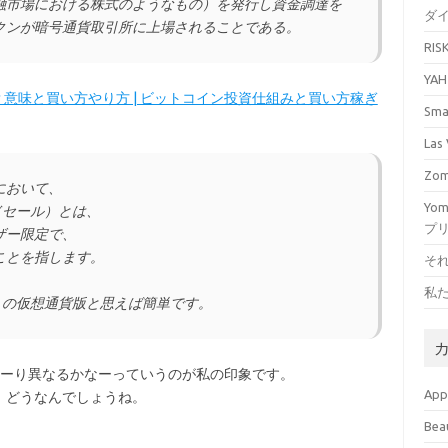
融市場における株式のようなもの）を発行し資金調達を
ダ
クンが暗号通貨取引所に上場されることである。
RI
YA
？意味と買い方やり方 | ビットコイン投資仕組みと買い方稼ぎ
Sm
La
Zo
において、
Yo
ドセール）とは、
プ
ザー限定で、
ことを指します。
そ
私
」の仮想通貨版と思えば簡単です。
なーり異なるかなーっていうのが私の印象です。
Ap
、どうなんでしょうね。
Bea