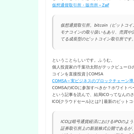
仮想通貨取引所・販売所 – Zaif
仮想通貨取引所。bitcoin（ビットコ
モナコインの取り扱いもあり、売買や
てる成長型のビットコイン取引所です
ということらしいです。ふうむ。
個人投資家の千葉功太郎がテックビューロのI
コインを直接投資 | COMSA
COMSA – 実ビジネスのブロックチェーン
COMSAのICOに参加すべきか？ホワイト
という記事を読んで、結局ICOってなんのさ
ICO(クラウドセール)とは? | 最新のビッ
ICOは暗号通貨経済におけるIPOのよ
証券取引所上の新規株式公開であるが、ICO（I