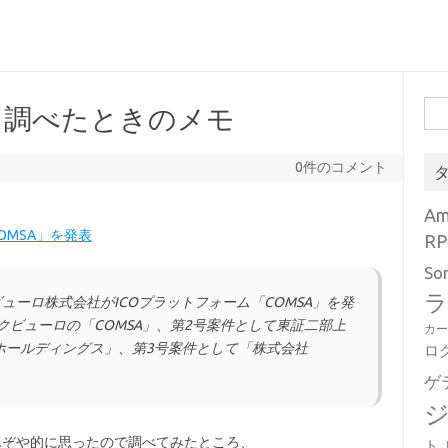
検
と調べたときのメモ
索:
0件のコメント
A
OMSA」を発表
RP
So
ラ
ビューロ株式会社がICOプラットフォーム「COMSA」を発
クビューロの「COMSA」、第2号案件として東証二部上
カ
ホールディングス」、第3号案件として「株式会社
ロ
ゲ
なんぞや的に思ったので調べてみたところ、
ト