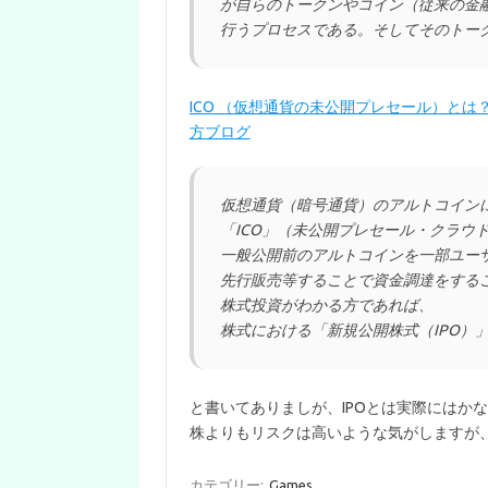
が自らのトークンやコイン（従来の金
行うプロセスである。そしてそのトー
ICO （仮想通貨の未公開プレセール）とは
方ブログ
仮想通貨（暗号通貨）のアルトコイン
「ICO」（未公開プレセール・クラウ
一般公開前のアルトコインを一部ユー
先行販売等することで資金調達をする
株式投資がわかる方であれば、
株式における「新規公開株式（IPO）
と書いてありましが、IPOとは実際にはか
株よりもリスクは高いような気がしますが
カテゴリー:
Games