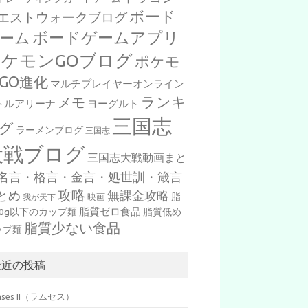
ボード
エストウォークブログ
ボードゲームアプリ
ーム
ポケモンGOブログ
ポケモ
GO進化
マルチプレイヤーオンライン
ランキ
メモ
トルアリーナ
ヨーグルト
三国志
グ
ラーメンブログ
三国志
大戦ブログ
三国志大戦動画まと
名言・格言・金言・処世訓・箴言
攻略
とめ
無課金攻略
脂
映画
我が天下
脂質ゼロ食品
10g以下のカップ麺
脂質低め
脂質少ない食品
ップ麺
最近の投稿
mses II（ラムセス）