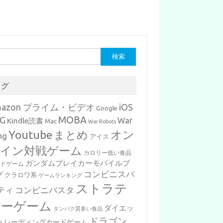
タグ
mazon プライム・ビデオ
iOS
Google
MOBA
G
War
Kindle読書
Mac
War Robots
Youtube
まとめ
オン
ng
アイス
イン対戦ゲーム
カロリー低い食品
ガンダムブレイカーモバイルブ
ードゲーム
コンビニスパ
グ
クラロワ系
ゲームランキング
ストラテ
ティ
コンビニパスタ
ジーゲーム
ダイエッ
タンパク質多い食品
ドラゴン
トレーディングカードゲーム