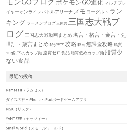
モンGOブログ
ポケモンGO進化
マルチプレ
ラン
メモ
イヤーオンラインバトルアリーナ
ヨーグルト
三国志大戦ブ
キング
ラーメンブログ
三国志
ログ
名言・格言・金言・処
三国志大戦動画まとめ
攻略
世訓・箴言まとめ
無課金攻略
脂質
映画
我が天下
脂質少
脂質ゼロ食品
10g以下のカップ麺
脂質低めカップ麺
ない食品
最近の投稿
Ramses II（ラムセス）
ダイスの神 – iPhone・iPadボードゲームアプリ
RISK（リスク）
YAHTZEE（ヤッツィー）
Small World（スモールワールド）