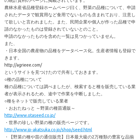
の統計資料のページに掲載されています。
農林水産省品種登録ホームページ曰く、野菜の品種について、申請
されたデータで観賞用など食用でないものも含まれており、注意し
て欲しいと言われました。また、民間企業や個人が作った品種で申
請のなかったものは登録されていないとのこと。
申請のなかったものを含めた一覧は見つかっていません。
また、
・日本全国の農産物の品種をデータベース化。生産者情報も登録で
きます。
http://agrieee.com/
というサイトを見つけたので共有しておきます。
○種の品種について
種の品種については調べましたが、検索すると種を販売している業
者が表示されるため、途中で作業を中断しました。
○種をネットで販売している業者
・おおたねっと ～野菜の種苗通販～
http://www.otaseed.co.jp/
・世界の珍しい野菜の種の販売ページです。
http://www.jp-akatsuka.co.jp/shop/seed.html
・【野菜の種や苗の通信販売】日本最大級の2万種類の豊富な品揃