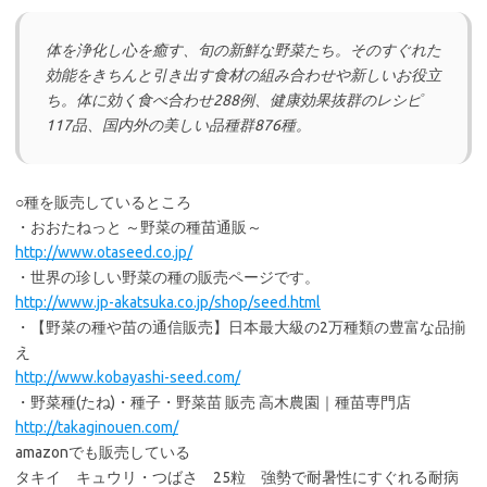
体を浄化し心を癒す、旬の新鮮な野菜たち。そのすぐれた
効能をきちんと引き出す食材の組み合わせや新しいお役立
ち。体に効く食べ合わせ288例、健康効果抜群のレシピ
117品、国内外の美しい品種群876種。
○種を販売しているところ
・おおたねっと ～野菜の種苗通販～
http://www.otaseed.co.jp/
・世界の珍しい野菜の種の販売ページです。
http://www.jp-akatsuka.co.jp/shop/seed.html
・【野菜の種や苗の通信販売】日本最大級の2万種類の豊富な品揃
え
http://www.kobayashi-seed.com/
・野菜種(たね)・種子・野菜苗 販売 高木農園｜種苗専門店
http://takaginouen.com/
amazonでも販売している
タキイ キュウリ・つばさ 25粒 強勢で耐暑性にすぐれる耐病