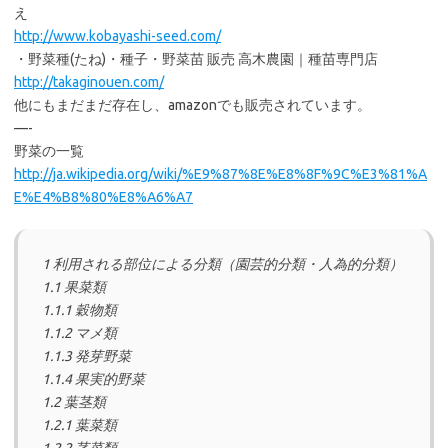
え
http://www.kobayashi-seed.com/
・野菜種(たね)・種子・野菜苗 販売 高木農園｜種苗専門店
http://takaginouen.com/
他にもまだまだ存在し、amazonでも販売されています。
—-
野菜の一覧
http://ja.wikipedia.org/wiki/%E9%87%8E%E8%8F%9C%E3%81%A
E%E4%B8%80%E8%A6%A7
1 利用される部位による分類（園芸的分類・人為的分類）
1.1 果菜類
1.1.1 穀物類
1.1.2 マメ類
1.1.3 発芽野菜
1.1.4 果実的野菜
1.2 葉茎類
1.2.1 葉菜類