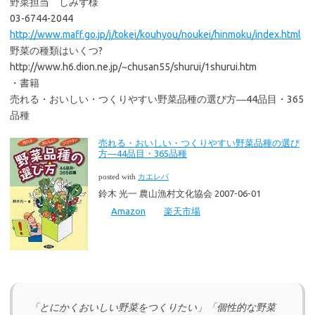
野菜担当 しみず様
03-6744-2044
http://www.maff.go.jp/j/tokei/kouhyou/noukei/hinmoku/index.html
野菜の種類はいくつ?
http://www.h6.dion.ne.jp/~chusan55/shurui/1shurui.htm
・書籍
売れる・おいしい・つくりやすい野菜品種の選び方―44品目・365
品種
売れる・おいしい・つくりやすい野菜品種の選び
方―44品目・365品種
posted with
カエレバ
鈴木 光一 農山漁村文化協会 2007-06-01
Amazon
楽天市場
「とにかくおいしい野菜をつくりたい」「個性的な野菜