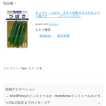
性品種！
キュウリ つばさ タキイ交配タキイのキュウ
リ種です （グリーンデポ）
posted with
カエレバ
タキイ種苗
Amazon
楽天市場
カテゴリー:
Tips
タグ:
メモ
投稿ナビゲーション
←
WordPressのインストールか
Homebrewインストールのメモ
らSSLの設定までのメモ – コア
→