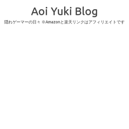
コ
ン
Aoi Yuki Blog
テ
ン
ツ
へ
隠れゲーマーの日々 ※Amazonと楽天リンクはアフィリエイトです
ス
キ
ッ
プ