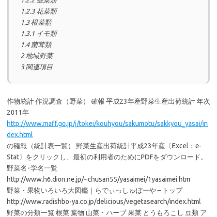
1.2.2 茎菜類
1.2.3 花菜類
1.3 根菜類
1.3.1 イモ類
1.4 菌茸類
2 地域野菜
3 関連項目
作物統計 作況調査（野菜） 確報 平成23年産野菜生産出荷統計 年次
2011年
http://www.maff.go.jp/j/tokei/kouhyou/sakumotu/sakkyou_yasai/in
dex.html
の確報（統計表一覧） 野菜生産出荷統計平成23年産〔Excel：e-
Stat〕をクリックし、最初の利用者のためにPDFをダウンロード。
野菜名･学名一覧
http://www.h6.dion.ne.jp/~chusan55/yasaimei/1yasaimei.htm
野菜・果物いろいろ大図鑑｜らでぃっしゅぼーや – トップ
http://www.radishbo-ya.co.jp/delicious/vegetasearch/index.html
野菜の分類一覧 根菜 葉物 山菜・ハーブ 果菜 とうもろこし 豆類 ア