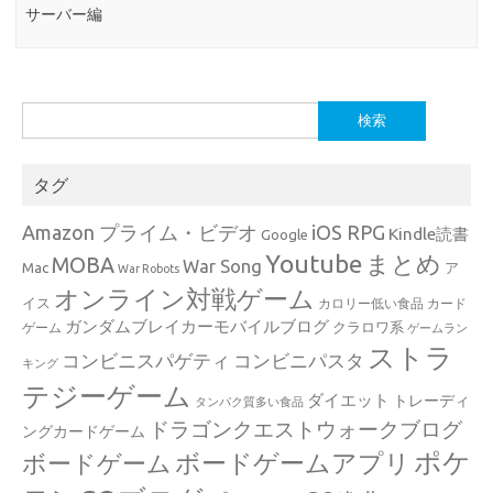
サーバー編
検
索:
タグ
Amazon プライム・ビデオ
iOS RPG
Kindle読書
Google
Youtube
まとめ
MOBA
War Song
Mac
ア
War Robots
オンライン対戦ゲーム
イス
カロリー低い食品
カード
ガンダムブレイカーモバイルブログ
クラロワ系
ゲーム
ゲームラン
ストラ
コンビニスパゲティ
コンビニパスタ
キング
テジーゲーム
ダイエット
トレーディ
タンパク質多い食品
ドラゴンクエストウォークブログ
ングカードゲーム
ポケ
ボードゲームアプリ
ボードゲーム