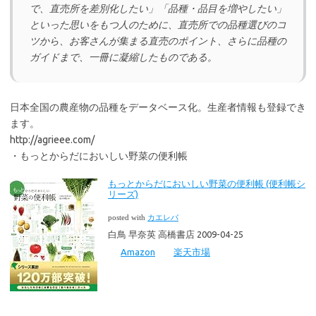
で、直売所を差別化したい」「品種・品目を増やしたい」
といった思いをもつ人のために、直売所での品種選びのコ
ツから、お客さんが集まる直売のポイント、さらに品種の
ガイドまで、一冊に凝縮したものである。
日本全国の農産物の品種をデータベース化。生産者情報も登録でき
ます。
http://agrieee.com/
・もっとからだにおいしい野菜の便利帳
もっとからだにおいしい野菜の便利帳 (便利帳シ
リーズ)
posted with
カエレバ
白鳥 早奈英 高橋書店 2009-04-25
Amazon
楽天市場