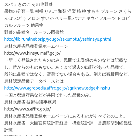
スパラ きのこ その他野菜
果物の分類一覧 柑橘 りんご 和梨 洋梨 柿 桃 すもも プルーン さくら
んぼ ぶどう メロン すいか ベリー系 バナナ キウイフルーツ トロピ
カルフルーツ 他果物
野菜の品種名 ルーラル図書館
http://lib.ruralnet.or.jp/yougo/sakumotu/yashinsyu.phtml
農林水産省品種登録ホームページ
http://www.hinsyu.maff.go.jp/
→新しく登録されたもののみ。民間で未登録のものなどは記載な
し。昔からのものもない。あくまで過去の出願があった品種で、一
般的に品種ではなく、野菜でない場合もある。例えば観賞用など。
農林認定品種データベースとは
http://www.agropedia.affrc.go.jp/agriknowledge/hinshu
→国と都道府県などが共同で作った品種のみ。
農林水産省 技術会議事務局
http://www.s.affrc.go.jp/
農林水産省品種登録ホームページにあるものがすべてとのこと。
農林水産省 大臣官房統計部経営・構造統計課 営農類型別経営統
計班