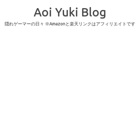
コ
ン
Aoi Yuki Blog
テ
ン
ツ
へ
隠れゲーマーの日々 ※Amazonと楽天リンクはアフィリエイトです
ス
キ
ッ
プ