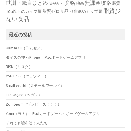
攻略
世訓・箴言まとめ
無課金攻略
脂質
映画
我が天下
脂質少
脂質ゼロ食品
10g以下のカップ麺
脂質低めカップ麺
ない食品
最近の投稿
Ramses II（ラムセス）
ダイスの神 – iPhone・iPadボードゲームアプリ
RISK（リスク）
YAHTZEE（ヤッツィー）
Small World（スモールワールド）
Las Vegas!（べガス）
Zombies!!!（ゾンビーズ！！！）
Yomi（ヨミ）- iPadカードゲーム・ボードゲームアプリ
それでも嘘を吐く人たち