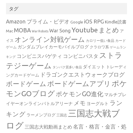
タグ
Amazon プライム・ビデオ
iOS RPG
Kindle読書
Google
Youtube
まとめ
MOBA
War Song
Mac
ア
War Robots
オンライン対戦ゲーム
イス
カロリー低い食品
カード
ガンダムブレイカーモバイルブログ
クラロワ系
ゲーム
ゲームラン
ストラ
コンビニスパゲティ
コンビニパスタ
キング
テジーゲーム
ダイエット
トレーディ
タンパク質多い食品
ドラゴンクエストウォークブログ
ングカードゲーム
ポケ
ボードゲームアプリ
ボードゲーム
モンGOブログ
ポケモンGO進化
マルチプレ
ラン
メモ
イヤーオンラインバトルアリーナ
ヨーグルト
三国志大戦ブ
キング
ラーメンブログ
三国志
ログ
名言・格言・金言・処
三国志大戦動画まとめ