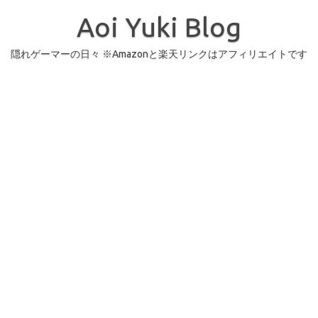
コ
ン
Aoi Yuki Blog
テ
ン
ツ
へ
隠れゲーマーの日々 ※Amazonと楽天リンクはアフィリエイトです
ス
キ
ッ
プ