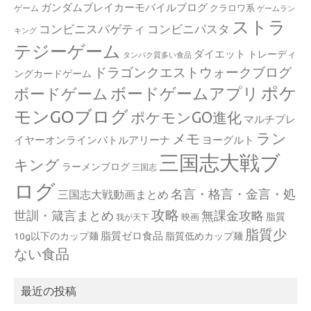
ガンダムブレイカーモバイルブログ
クラロワ系
ゲーム
ゲームラン
ストラ
コンビニスパゲティ
コンビニパスタ
キング
テジーゲーム
ダイエット
トレーディ
タンパク質多い食品
ドラゴンクエストウォークブログ
ングカードゲーム
ポケ
ボードゲームアプリ
ボードゲーム
モンGOブログ
ポケモンGO進化
マルチプレ
ラン
メモ
イヤーオンラインバトルアリーナ
ヨーグルト
三国志大戦ブ
キング
ラーメンブログ
三国志
ログ
名言・格言・金言・処
三国志大戦動画まとめ
攻略
世訓・箴言まとめ
無課金攻略
脂質
映画
我が天下
脂質少
脂質ゼロ食品
10g以下のカップ麺
脂質低めカップ麺
ない食品
最近の投稿