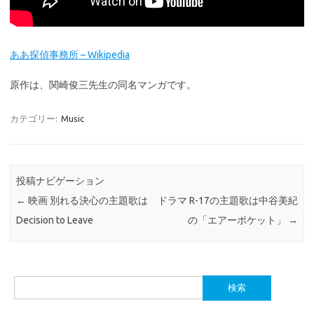
ああ探偵事務所 – Wikipedia
原作は、関崎俊三先生の同名マンガです。
カテゴリー:
Music
投稿ナビゲーション
←
映画 別れる決心の主題歌は
ドラマ R-17の主題歌は中谷美紀
Decision to Leave
の「エアーポケット」
→
検
索: