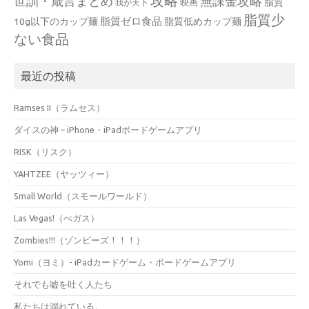
攻略
世訓・箴言まとめ
無課金攻略
脂質
映画
我が天下
脂質少
脂質ゼロ食品
10g以下のカップ麺
脂質低めカップ麺
ない食品
最近の投稿
Ramses II（ラムセス）
ダイスの神 – iPhone・iPadボードゲームアプリ
RISK（リスク）
YAHTZEE（ヤッツィー）
Small World（スモールワールド）
Las Vegas!（べガス）
Zombies!!!（ゾンビーズ！！！）
Yomi（ヨミ）- iPadカードゲーム・ボードゲームアプリ
それでも嘘を吐く人たち
私たちは溺れている。