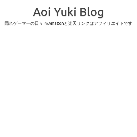
コ
ン
Aoi Yuki Blog
テ
ン
ツ
へ
隠れゲーマーの日々 ※Amazonと楽天リンクはアフィリエイトです
ス
キ
ッ
プ