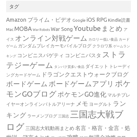
タグ
Amazon プライム・ビデオ
iOS RPG
Kindle読書
Google
Youtube
まとめ
MOBA
War Song
Mac
ア
War Robots
オンライン対戦ゲーム
イス
カロリー低い食品
カード
ガンダムブレイカーモバイルブログ
クラロワ系
ゲーム
ゲームラン
ストラ
コンビニスパゲティ
コンビニパスタ
キング
テジーゲーム
ダイエット
トレーディ
タンパク質多い食品
ドラゴンクエストウォークブログ
ングカードゲーム
ポケ
ボードゲームアプリ
ボードゲーム
モンGOブログ
ポケモンGO進化
マルチプレ
ラン
メモ
イヤーオンラインバトルアリーナ
ヨーグルト
三国志大戦ブ
キング
ラーメンブログ
三国志
ログ
名言・格言・金言・処
三国志大戦動画まとめ