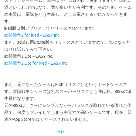
ストラテジーゲーム。戦争はサイコロの目で決まりますが、単純に
運というわけではなく、数が多い方が有利です。そのため、ゲーム
の本質は、軍隊をどう生産し、どう進軍させるかにかかってきま
す。
iPad版は別アプリとしてリリースされています。
欧陸戦争2 for iPad – EASY Inc.
また、お試し用のLite版もリリースされていますので、気になる方
はぜひ試してみて下さい。
欧陸戦争2 Lite – EASY Inc.
欧陸戦争2 Lite for iPad – EASY Inc.
また、元になったゲームはRISK（リスク）というボードゲームで
す。欧陸戦争シリーズは別名スーパーリスクとも呼ばれ、RISKの派
生系になります。
元のRISKは、さらにシンプルながらバランスが取れている優れた作
品で、何度もプレイしてしまう中毒性の高いゲームです。現在、日
本のApp Storeではリリースされていません。
Risk