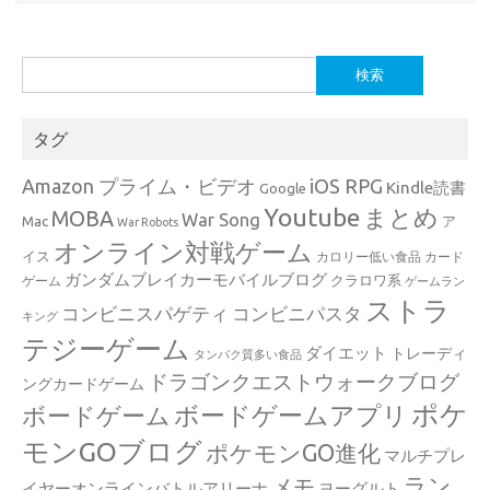
検
索:
タグ
Amazon プライム・ビデオ
iOS RPG
Kindle読書
Google
Youtube
まとめ
MOBA
War Song
Mac
ア
War Robots
オンライン対戦ゲーム
イス
カロリー低い食品
カード
ガンダムブレイカーモバイルブログ
クラロワ系
ゲーム
ゲームラン
ストラ
コンビニスパゲティ
コンビニパスタ
キング
テジーゲーム
ダイエット
トレーディ
タンパク質多い食品
ドラゴンクエストウォークブログ
ングカードゲーム
ポケ
ボードゲームアプリ
ボードゲーム
モンGOブログ
ポケモンGO進化
マルチプレ
ラン
メモ
イヤーオンラインバトルアリーナ
ヨーグルト