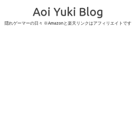
コ
ン
Aoi Yuki Blog
テ
ン
ツ
へ
隠れゲーマーの日々 ※Amazonと楽天リンクはアフィリエイトです
ス
キ
ッ
プ