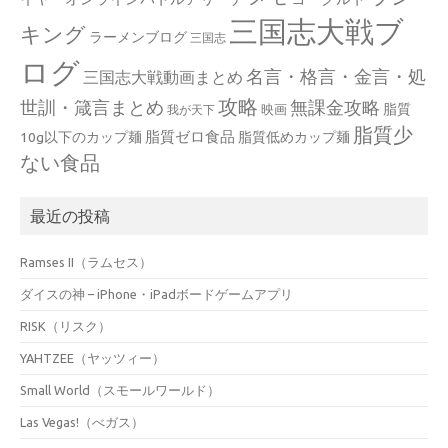
三国志大戦ブ
キング
ラーメンブログ
三国志
ログ
名言・格言・金言・処
三国志大戦動画まとめ
攻略
世訓・箴言まとめ
無課金攻略
脂質
映画
我が天下
脂質少
脂質ゼロ食品
10g以下のカップ麺
脂質低めカップ麺
ない食品
最近の投稿
Ramses II（ラムセス）
ダイスの神 – iPhone・iPadボードゲームアプリ
RISK（リスク）
YAHTZEE（ヤッツィー）
Small World（スモールワールド）
Las Vegas!（べガス）