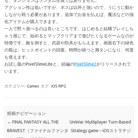
も、ダンジョンはランダム生成ではありません。
アクション性は低いですが、ボスは以外と強いので、うにうに動か
しながら戦う必要があります。追加でお金を払えば、魔法などの強
化アイテムが購入できます。
一人で黙々遊べるのは良いところです。はじめると結構プレイしち
ゃう感じで、始めるとマップクリアまで遊びたくなるゲームなのが
特徴です。敵を倒すと、武器や防具がもらえます。画面右下の緑色
の瓶は、ヒットポイントの回復。時間が経つと満タンになり、何度
も使えます。
お試し版のPixelSlimeLiteと、続編の
PixelSlime2
がリリースされて
います。
カテゴリー:
Games
タグ:
iOS RPG
投稿ナビゲーション
←
FINAL FANTASY ALL THE
UniWar: Multiplayer Turn-Based
BRAVEST（ファイナルファンタ
Strategy game – iOSストラテジ