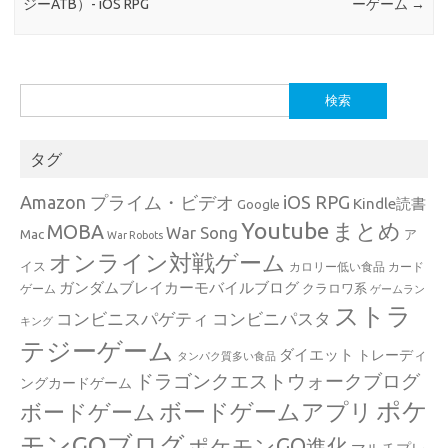
ジーATB）- iOS RPG
ーゲーム
→
検
索:
タグ
Amazon プライム・ビデオ
iOS RPG
Kindle読書
Google
Youtube
まとめ
MOBA
War Song
Mac
ア
War Robots
オンライン対戦ゲーム
イス
カロリー低い食品
カード
ガンダムブレイカーモバイルブログ
クラロワ系
ゲーム
ゲームラン
ストラ
コンビニスパゲティ
コンビニパスタ
キング
テジーゲーム
ダイエット
トレーディ
タンパク質多い食品
ドラゴンクエストウォークブログ
ングカードゲーム
ポケ
ボードゲームアプリ
ボードゲーム
モンGOブログ
ポケモンGO進化