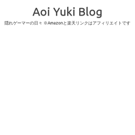
コ
ン
Aoi Yuki Blog
テ
ン
ツ
へ
隠れゲーマーの日々 ※Amazonと楽天リンクはアフィリエイトです
ス
キ
ッ
プ