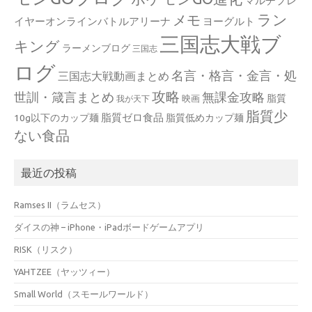
マルチプレ
ラン
メモ
イヤーオンラインバトルアリーナ
ヨーグルト
三国志大戦ブ
キング
ラーメンブログ
三国志
ログ
名言・格言・金言・処
三国志大戦動画まとめ
攻略
世訓・箴言まとめ
無課金攻略
脂質
映画
我が天下
脂質少
脂質ゼロ食品
10g以下のカップ麺
脂質低めカップ麺
ない食品
最近の投稿
Ramses II（ラムセス）
ダイスの神 – iPhone・iPadボードゲームアプリ
RISK（リスク）
YAHTZEE（ヤッツィー）
Small World（スモールワールド）