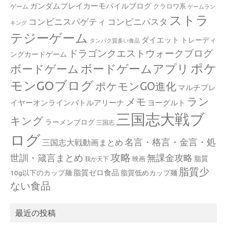
ガンダムブレイカーモバイルブログ
クラロワ系
ゲーム
ゲームラン
ストラ
コンビニスパゲティ
コンビニパスタ
キング
テジーゲーム
ダイエット
トレーディ
タンパク質多い食品
ドラゴンクエストウォークブログ
ングカードゲーム
ポケ
ボードゲームアプリ
ボードゲーム
モンGOブログ
ポケモンGO進化
マルチプレ
ラン
メモ
イヤーオンラインバトルアリーナ
ヨーグルト
三国志大戦ブ
キング
ラーメンブログ
三国志
ログ
名言・格言・金言・処
三国志大戦動画まとめ
攻略
世訓・箴言まとめ
無課金攻略
脂質
映画
我が天下
脂質少
脂質ゼロ食品
10g以下のカップ麺
脂質低めカップ麺
ない食品
最近の投稿