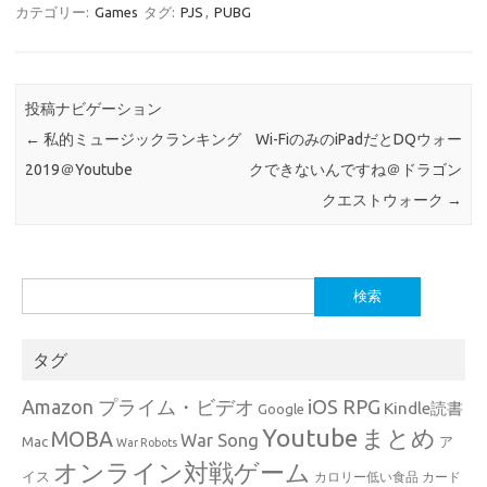
カテゴリー:
Games
タグ:
PJS
,
PUBG
投稿ナビゲーション
←
私的ミュージックランキング
Wi-FiのみのiPadだとDQウォー
2019＠Youtube
クできないんですね＠ドラゴン
クエストウォーク
→
検
索:
タグ
Amazon プライム・ビデオ
iOS RPG
Kindle読書
Google
Youtube
まとめ
MOBA
War Song
Mac
ア
War Robots
オンライン対戦ゲーム
イス
カロリー低い食品
カード