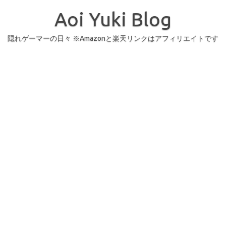
コ
ン
Aoi Yuki Blog
テ
ン
ツ
へ
隠れゲーマーの日々 ※Amazonと楽天リンクはアフィリエイトです
ス
キ
ッ
プ