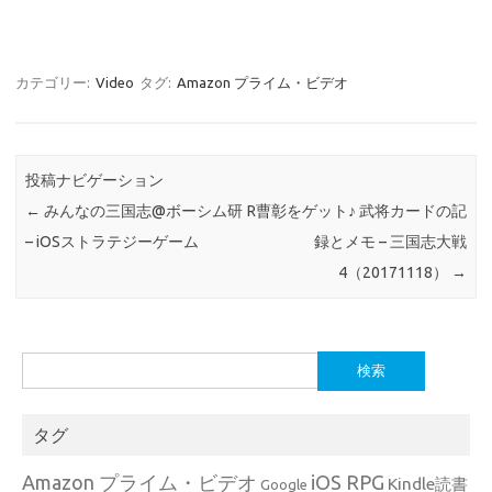
カテゴリー:
Video
タグ:
Amazon プライム・ビデオ
投稿ナビゲーション
←
みんなの三国志@ボーシム研
R曹彰をゲット♪ 武将カードの記
– iOSストラテジーゲーム
録とメモ – 三国志大戦
4（20171118）
→
検
索:
タグ
Amazon プライム・ビデオ
iOS RPG
Kindle読書
Google