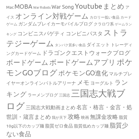
Youtube
まとめ
MOBA
War Song
Mac
ア
War Robots
オンライン対戦ゲーム
イス
カロリー低い食品
カード
ガンダムブレイカーモバイルブログ
クラロワ系
ゲーム
ゲームラン
ストラ
コンビニスパゲティ
コンビニパスタ
キング
テジーゲーム
ダイエット
トレーディ
タンパク質多い食品
ドラゴンクエストウォークブログ
ングカードゲーム
ポケ
ボードゲームアプリ
ボードゲーム
モンGOブログ
ポケモンGO進化
マルチプレ
ラン
メモ
イヤーオンラインバトルアリーナ
ヨーグルト
三国志大戦ブ
キング
ラーメンブログ
三国志
ログ
名言・格言・金言・処
三国志大戦動画まとめ
攻略
世訓・箴言まとめ
無課金攻略
脂質
映画
我が天下
脂質少
脂質ゼロ食品
10g以下のカップ麺
脂質低めカップ麺
ない食品