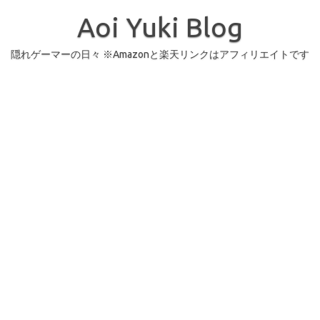
コ
ン
Aoi Yuki Blog
テ
ン
ツ
へ
隠れゲーマーの日々 ※Amazonと楽天リンクはアフィリエイトです
ス
キ
ッ
プ