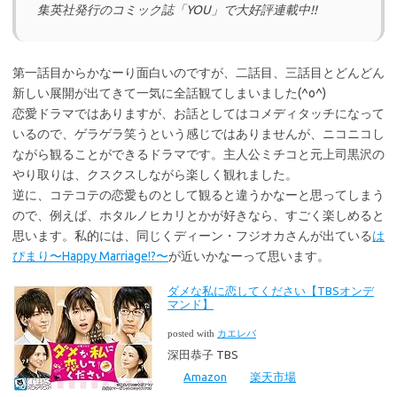
集英社発行のコミック誌「YOU」で大好評連載中!!
第一話目からかなーり面白いのですが、二話目、三話目とどんどん
新しい展開が出てきて一気に全話観てしまいました(^o^)
恋愛ドラマではありますが、お話としてはコメディタッチになって
いるので、ゲラゲラ笑うという感じではありませんが、ニコニコし
ながら観ることができるドラマです。主人公ミチコと元上司黒沢の
やり取りは、クスクスしながら楽しく観れました。
逆に、コテコテの恋愛ものとして観ると違うかなーと思ってしまう
ので、例えば、ホタルノヒカリとかが好きなら、すごく楽しめると
思います。私的には、同じくディーン・フジオカさんが出ている
は
ぴまり〜Happy Marriage!?〜
が近いかなーって思います。
ダメな私に恋してください【TBSオンデ
マンド】
posted with
カエレバ
深田恭子 TBS
Amazon
楽天市場