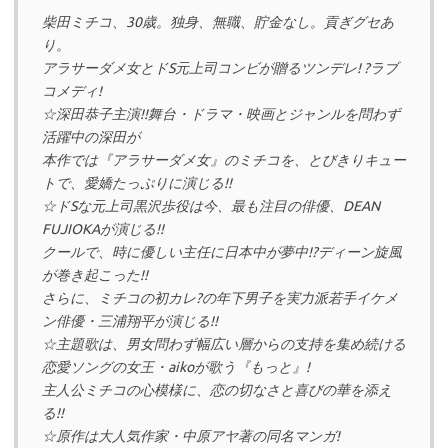
柴田ミチコ、30歳。独身、無職、貯金なし。貢ぎグセあ
り。
アラサーダメ女とドS元上司コンビが贈るツンデレ! ?ラブ
コメディ!
☆深田恭子主演!!舞台・ドラマ・映画とジャンルを問わず
活躍中の深田が
本作では『アラサーダメ女』のミチコを、とびきりキュー
トで、愛嬌たっぷりに演じる!!
☆ドSな元上司黒沢歩役は今、最も注目の俳優、DEAN
FUJIOKAが演じる!!
クールで、時に優しい主任に日本中が夢中!?ディーン旋風
が巻き起こった!!
さらに、ミチコの初カレ?の年下男子を実力派若手イケメ
ン俳優・三浦翔平が演じる!!
☆主題歌は、男女問わず幅広い層からの支持を集め続ける
恋愛ソングの女王・aikoが歌う『もっと』!
主人公ミチコの心模様に、恋の切なさと喜びの華を添え
る!!
☆原作は大人気作家・中原アヤ著の同名マンガ!