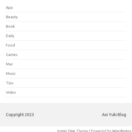
App
Beauty
Book
Daily
Food
Games
Mac
Music
Tips
Video
Copyright 2023
Aoi Yuki Blog
Iconic One
Theme | Powered by
Wordpress