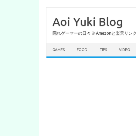
コ
ン
テ
Aoi Yuki Blog
ン
ツ
へ
隠れゲーマーの日々 ※Amazonと楽天リ
ス
キ
ッ
プ
GAMES
FOOD
TIPS
VIDEO