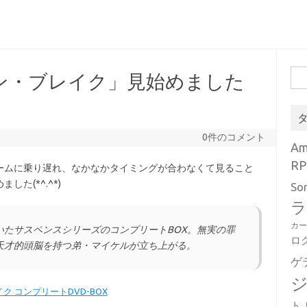
検
ン・ブレイク」見始めました
索:
0件のコメント
A
RP
ームに乗り遅れ、なかなかタイミングが合わなくて見ること
た(*^.^*)
So
ラ
カ
いたサスペンスシリーズのコンプリートBOX。無実の罪
ロ
天才的頭脳を持つ弟・マイケルが立ち上がる。
ゲ
ク コンプリートDVD-BOX
ト