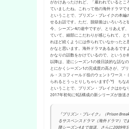
がかけあったけれど、「雇われているとこ
ていましたね。これって他の海外ドラマで
ということで、プリズン・ブレイクの本編
せるお話です。ただ、脱獄後はいろいろと
今、シーズン4の途中ですが、とりあえず、
ていて、細部にこだわりが感じられて、と
れほど続くようには作られていなかったと
かなと思います。海外ドラマあるあるです
かなりの話数をかけているので、というか
以降は、逆にシーズン1の後日談的な話な
とにかくシーズン1の完成度の高さが、プ
ル・スコフィールド役のウェントワース・ミ
られるとうっとりしちゃいます(‘-‘*) 
ということで、プリズン・ブレイクはかな
2017年初旬に9話構成の新シリーズが放
『プリズン・ブレイク』（Prison B
るサスペンスドラマ（海外ドラマ）であ
降シーズン4まで放送、さらに2009年