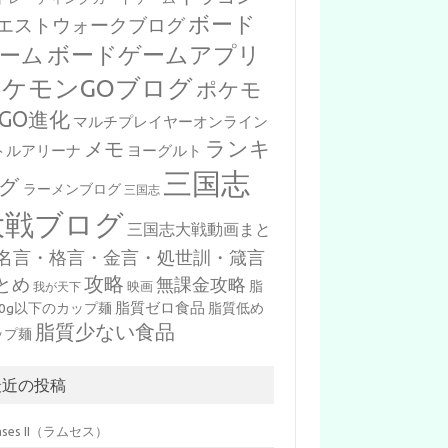
ボード
エストウォークブログ
ボードゲームアプリ
ーム
ポケモンGOブログ
ポケモ
GO進化
マルチプレイヤーオンライン
ランキ
メモ
トルアリーナ
ヨーグルト
三国志
グ
ラーメンブログ
三国志
大戦ブログ
三国志大戦動画まと
名言・格言・金言・処世訓・箴言
攻略
とめ
無課金攻略
脂
映画
我が天下
脂質ゼロ食品
10g以下のカップ麺
脂質低め
脂質少ない食品
ップ麺
最近の投稿
mses II（ラムセス）