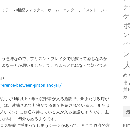
バ
ク
・ミラー 20世紀フォックス・ホーム・エンターテイメント・ジャ
ゲ
ン
バ
ン
いう意味なので、プリズン・ブレイクで脱獄って感じなのか
だよなーとか思いました。で、ちょっと気になって調べてみ
め
il?
ま
fference-between-prison-and-jail/
質
カ
重罪および1年以上の刑の犯罪者が入る施設で、州または政府が
イル）は、逮捕されて判決がでるまで拘留されている人、または
n（プリズン）に移送を待っている人が入る施設だそうです。主
ちなみに、例外もあるようです。
がロス警察に捕まってしまうシーンがあって、そこで政府の方
Ra