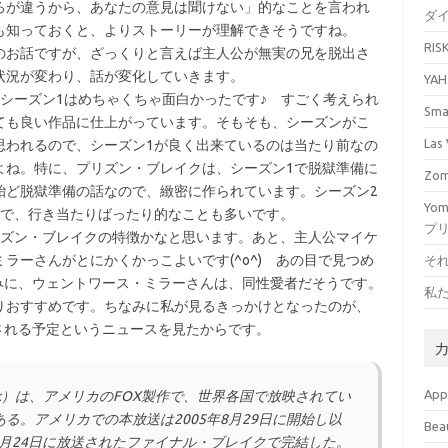
ろが違うから、あなたの意見は聞けない」的なことを言われ
ダ
も知っておくと、よりストーリーが理解できそうですね。
RI
のお話ですが、ざっくりと言えば主人公が無実の兄を脱出さ
状況が変わり、話が変化していきます。
YA
シーズン1はめちゃくちゃ面白かったです♪ すごく考えられ
Sm
ても良い作品に仕上がっています。そもそも、シーズンがこ
La
思われるので、シーズン1が良く出来ているのは当たり前なの
よね。特に、プリズン・ブレイクは、シーズン1で脱獄準備に
Zo
殆ど脱獄準備の話なので、緻密に作られています。シーズン2
Yo
ので、行き当たりばったり的なことも多いです。
プ
リズン・ブレイクの特徴かなと思います。あと、主人公マイケ
ラーさんがとにかくかっこよいです(^o^) あの目で見つめ
そ
ちなみに、ウェントワース・ミラーさんは、同性愛者だそうです。
私
りおすすめです。ちなみに私が見るきっかけとなったのが、
送される予定というニュースを見たからです。
Ap
reak）は、アメリカのFOX製作で、世界各国で放映されてい
る。アメリカでの本放送は2005年8月29日に開始し以
Bea
5月24日に放送されたファイナル・ブレイクで完結した。