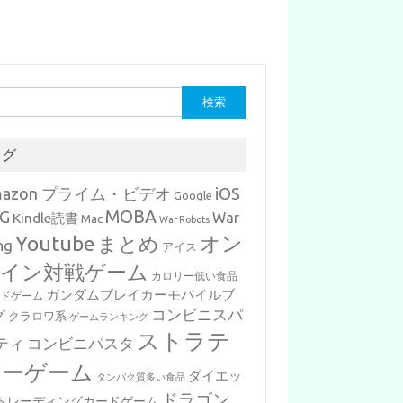
タグ
mazon プライム・ビデオ
iOS
Google
MOBA
G
War
Kindle読書
Mac
War Robots
Youtube
まとめ
オン
ng
アイス
イン対戦ゲーム
カロリー低い食品
ガンダムブレイカーモバイルブ
ードゲーム
コンビニスパ
グ
クラロワ系
ゲームランキング
ストラテ
ティ
コンビニパスタ
ジーゲーム
ダイエッ
タンパク質多い食品
ドラゴン
トレーディングカードゲーム