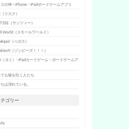
イスの神 – iPhone・iPadボードゲームアプリ
SK（リスク）
HTZEE（ヤッツィー）
all World（スモールワールド）
s Vegas!（べガス）
mbies!!!（ゾンビーズ！！！）
mi（ヨミ）- iPadカードゲーム・ボードゲームア
リ
れでも嘘を吐く人たち
たちは溺れている。
カテゴリー
p
uty