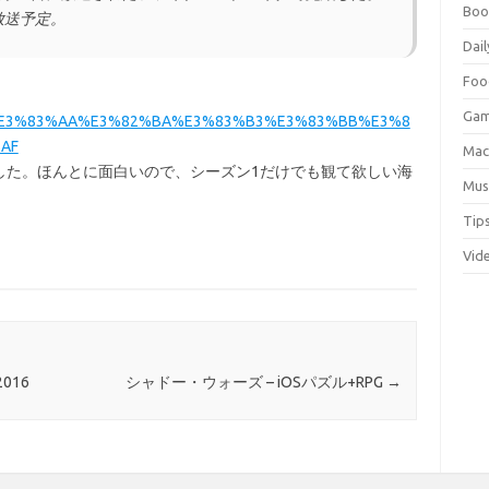
Boo
放送予定。
Dail
Foo
Ga
%83%97%E3%83%AA%E3%82%BA%E3%83%B3%E3%83%BB%E3%8
AF
Ma
した。ほんとに面白いので、シーズン1だけでも観て欲しい海
Mus
Tip
Vid
016
シャドー・ウォーズ – iOSパズル+RPG
→