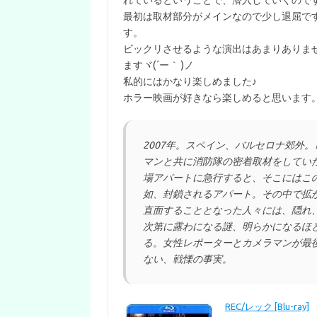
れているということで、潜入していくので
最初は取材部分がメインなので少し退屈で
す。
ビックリさせるような演出はあまりありま
ますヾ(´ー｀ )ノ
私的にはかなり楽しめました♪
ホラー映画が好きなら楽しめると思います
2007年。スペイン、バルセロナ郊外
マンと共に消防隊の密着取材をしてい
場アパートに急行すると、そこにはこ
如、封鎖されるアパート。その中で拡が
直面することとなった人々には、隠れ
次第に露わになる謎、明らかになるほ
る。女性レポーターとカメラマンが最
ない、戦慄の事実。
REC/レック [Blu-ray]