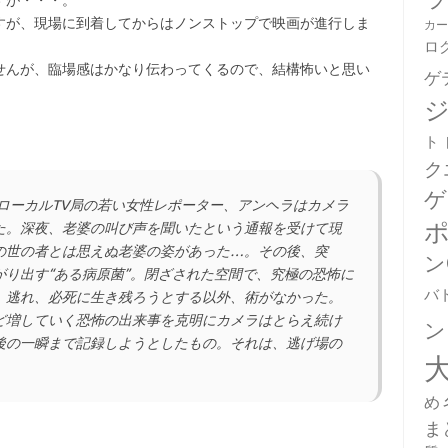
すが・・・。
すが、現場に到着してからはノンストップで映画が進行しま
カ
ロ
せんが、臨場感はかなり伝わってくるので、結構怖いと思い
ゲ
。
ト
ク
ゲ
。ローカルTV局の若い女性レポーター、アンヘラはカメラ
た。深夜、老婆の叫び声を聞いたという通報を受けて現
の世の者とは思えぬ老婆の姿があった…。その後、突
ン
り出す“ある病原菌”。閉ざされた空間で、究極の恐怖に
バ
、逃れ、必死に生き残ろうとする以外、術がなかった。
ど増していく恐怖の出来事を克明にカメラはとらえ続け
ン
後の一瞬まで記録しようとしたもの。それは、逃げ場の
め
ま