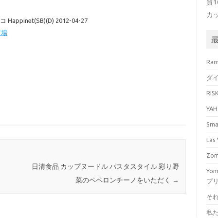
質
カ
pinet(SB)(D) 2012-04-27
市場
Ra
ダ
RI
YA
Sm
La
Zo
日清食品 カップヌードル パスタスタイル 彩り野
Yo
菜のペペロンチーノをいただく
→
プ
そ
私