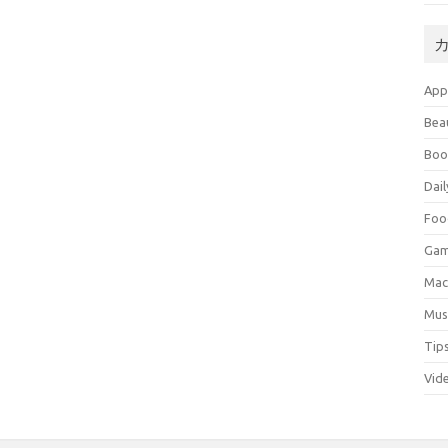
Ap
Bea
Boo
Dail
Foo
Ga
Ma
Mus
Tip
Vid