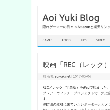
コ
ン
テ
Aoi Yuki Blog
ン
ツ
へ
隠れゲーマーの日々 ※Amazonと楽天リ
ス
キ
ッ
プ
GAMES
FOOD
TIPS
VIDEO
映画「REC（レック
投稿者:
aoiyukinet
|
2017-05-06
REC／レック（字幕版）をiPadで観ました
ブレア・ウィッチ・プロジェクトで一気に
す。
消防団の取材に来ていたレポーターとカメ