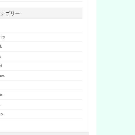
カテゴリー
p
uty
k
y
d
mes
c
ic
s
eo