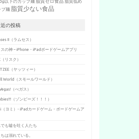
脂質ゼロ食品
10g以下のカップ麺
脂質低め
脂質少ない食品
ップ麺
最近の投稿
mses II（ラムセス）
イスの神 – iPhone・iPadボードゲームアプリ
SK（リスク）
HTZEE（ヤッツィー）
all World（スモールワールド）
s Vegas!（べガス）
mbies!!!（ゾンビーズ！！！）
mi（ヨミ）- iPadカードゲーム・ボードゲームア
リ
れでも嘘を吐く人たち
たちは溺れている。