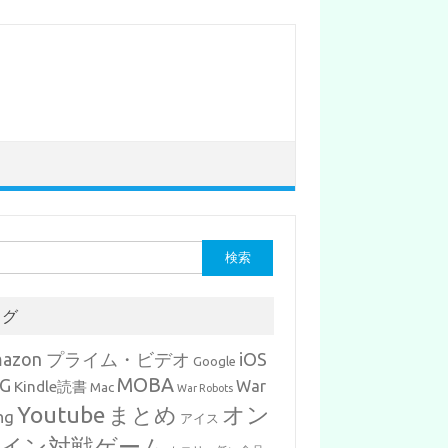
タグ
mazon プライム・ビデオ
iOS
Google
MOBA
G
War
Kindle読書
Mac
War Robots
Youtube
まとめ
オン
ng
アイス
イン対戦ゲーム