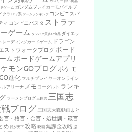
カロリー低い食品
ガンダムブレイカーモバイルブ
ードゲーム
コンビニスパ
グ
クラロワ系
ゲームランキング
ストラテ
ティ
コンビニパスタ
ジーゲーム
ダイエッ
タンパク質多い食品
ドラゴン
トレーディングカードゲーム
ボード
エストウォークブログ
ボードゲームアプリ
ーム
ポケモンGOブログ
ポケモ
GO進化
マルチプレイヤーオンライン
ランキ
メモ
トルアリーナ
ヨーグルト
三国志
グ
ラーメンブログ
三国志
大戦ブログ
三国志大戦動画まと
名言・格言・金言・処世訓・箴言
攻略
とめ
無課金攻略
脂
映画
我が天下