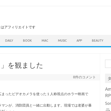
ンクはアフィリエイトです
DAILY
BOOK
MAC
MUSIC
APP
BEAUTY
検
）」を観ました
索:
0件のコメント
。
A
広まったビデオカメラを使った１人称視点のホラー映画で
RP
So
ラマンが、消防団員と一緒に出動します。現場では老婆が暴
ラ