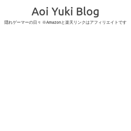
コ
ン
Aoi Yuki Blog
テ
ン
ツ
へ
隠れゲーマーの日々 ※Amazonと楽天リンクはアフィリエイトです
ス
キ
ッ
プ