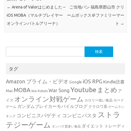
←
Arena of Valorはじめました –
ご当地パン 福島県郡山市 クリ
iOS MOBA（マルチプレイヤー
ームボックス＠ファミリーマー
オンラインバトルアリーナ）
ト
→
検
索:
タグ
Amazon プライム・ビデオ
iOS RPG
Kindle読書
Google
Youtube
まとめ
MOBA
War Song
Mac
ア
War Robots
オンライン対戦ゲーム
イス
カロリー低い食品
カード
ガンダムブレイカーモバイルブログ
クラロワ系
ゲーム
ゲームラン
ストラ
コンビニスパゲティ
コンビニパスタ
キング
テジーゲーム
ダイエット
トレーディ
タンパク質多い食品