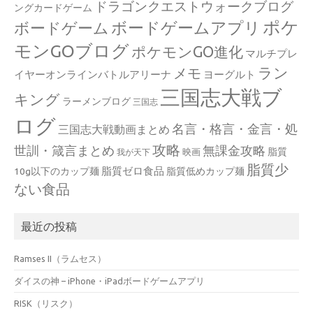
ドラゴンクエストウォークブログ
ングカードゲーム
ポケ
ボードゲームアプリ
ボードゲーム
モンGOブログ
ポケモンGO進化
マルチプレ
ラン
メモ
イヤーオンラインバトルアリーナ
ヨーグルト
三国志大戦ブ
キング
ラーメンブログ
三国志
ログ
名言・格言・金言・処
三国志大戦動画まとめ
攻略
世訓・箴言まとめ
無課金攻略
脂質
映画
我が天下
脂質少
脂質ゼロ食品
10g以下のカップ麺
脂質低めカップ麺
ない食品
最近の投稿
Ramses II（ラムセス）
ダイスの神 – iPhone・iPadボードゲームアプリ
RISK（リスク）