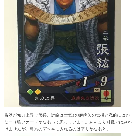
将器が知力上昇で伏兵、計略は士気3の麻痺矢の伝授と私的にはか
なーり強いカードかなあって思っています。あんまり対戦ではみか
けませんが、弓系のデッキに入れるのはアリかなあと。