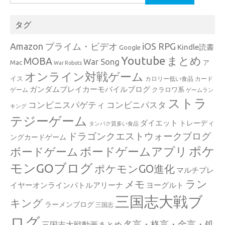
索:
タグ
Amazon プライム・ビデオ
iOS RPG
Kindle読書
Google
Youtube
まとめ
MOBA
War Song
Mac
ア
War Robots
オンライン対戦ゲーム
イス
カロリー低い食品
カード
ガンダムブレイカーモバイルブログ
クラロワ系
ゲーム
ゲームラン
ストラ
コンビニスパゲティ
コンビニパスタ
キング
テジーゲーム
ダイエット
トレーディ
タンパク質多い食品
ドラゴンクエストウォークブログ
ングカードゲーム
ポケ
ボードゲームアプリ
ボードゲーム
モンGOブログ
ポケモンGO進化
マルチプレ
ラン
メモ
イヤーオンラインバトルアリーナ
ヨーグルト
三国志大戦ブ
キング
ラーメンブログ
三国志
ログ
名言・格言・金言・処
三国志大戦動画まとめ