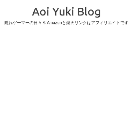
コ
ン
Aoi Yuki Blog
テ
ン
ツ
へ
隠れゲーマーの日々 ※Amazonと楽天リンクはアフィリエイトです
ス
キ
ッ
プ