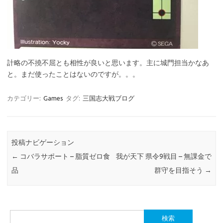
計略の不撓不屈とも相性が良いと思います。主に城門担当かなあ
と。まだ使ったことはないのですが。。。
カテゴリー:
Games
タグ:
三国志大戦ブログ
投稿ナビゲーション
←
コバラサポート – 脂質ゼロ食
我が天下 県令9戦目 – 無課金で
品
群守を目指そう
→
検