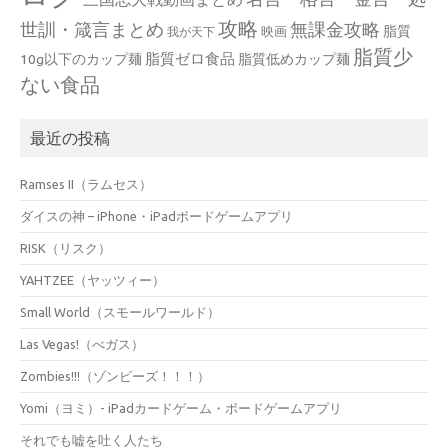
攻略
世訓・箴言まとめ
無課金攻略
脂質
映画
我が天下
脂質少
脂質ゼロ食品
10g以下のカップ麺
脂質低めカップ麺
ない食品
最近の投稿
Ramses II（ラムセス）
ダイスの神 – iPhone・iPadボードゲームアプリ
RISK（リスク）
YAHTZEE（ヤッツィー）
Small World（スモールワールド）
Las Vegas!（べガス）
Zombies!!!（ゾンビーズ！！！）
Yomi（ヨミ）- iPadカードゲーム・ボードゲームアプリ
それでも嘘を吐く人たち