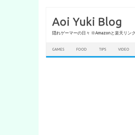
コ
ン
テ
Aoi Yuki Blog
ン
ツ
へ
隠れゲーマーの日々 ※Amazonと楽天リ
ス
キ
ッ
プ
GAMES
FOOD
TIPS
VIDEO