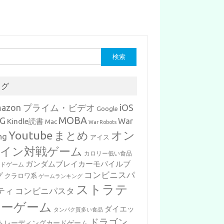
タグ
mazon プライム・ビデオ
iOS
Google
MOBA
G
War
Kindle読書
Mac
War Robots
Youtube
まとめ
オン
ng
アイス
イン対戦ゲーム
カロリー低い食品
ガンダムブレイカーモバイルブ
ードゲーム
コンビニスパ
グ
クラロワ系
ゲームランキング
ストラテ
ティ
コンビニパスタ
ジーゲーム
ダイエッ
タンパク質多い食品
ドラゴン
トレーディングカードゲーム