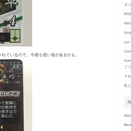
ダ
RI
YA
Sm
La
Zo
されているので、今後も使い道があるかも。
Yo
プ
そ
私
Ap
Bea