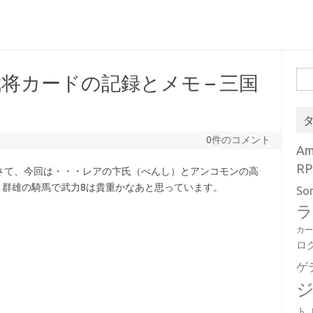
検
将カードの記録とメモ – 三国
索:
）
0件のコメント
A
RP
さて、今回は・・・レアの卞氏（べんし）とアンコモンの高
) 群雄の騎馬で武力8は貴重かなあと思っています。
So
ラ
カ
ロ
ゲ
ト