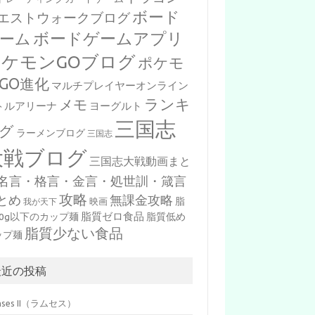
ボード
エストウォークブログ
ボードゲームアプリ
ーム
ポケモンGOブログ
ポケモ
GO進化
マルチプレイヤーオンライン
ランキ
メモ
トルアリーナ
ヨーグルト
三国志
グ
ラーメンブログ
三国志
大戦ブログ
三国志大戦動画まと
名言・格言・金言・処世訓・箴言
攻略
とめ
無課金攻略
脂
映画
我が天下
脂質ゼロ食品
10g以下のカップ麺
脂質低め
脂質少ない食品
ップ麺
最近の投稿
mses II（ラムセス）