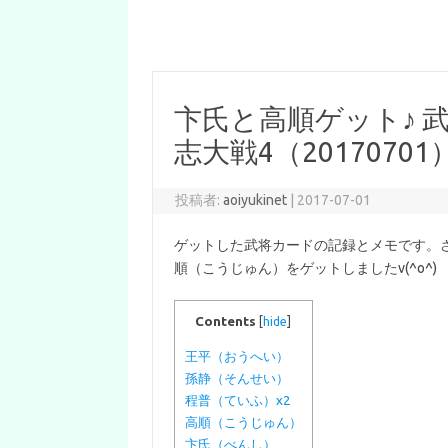
卞氏と高順ゲット♪ 武
志大戦4（20170701
投稿者:
aoiyukinet
|
2017-07-01
ゲットした武将カードの記録とメモです。
順（こうじゅん）をゲットしましたv(^o^
Contents
[
hide
]
王平（おうへい）
孫静（そんせい）
程普（ていふ）x2
高順（こうじゅん）
卞氏（べんし）