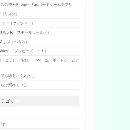
イスの神 – iPhone・iPadボードゲームアプリ
SK（リスク）
HTZEE（ヤッツィー）
all World（スモールワールド）
s Vegas!（べガス）
mbies!!!（ゾンビーズ！！！）
mi（ヨミ）- iPadカードゲーム・ボードゲームア
リ
れでも嘘を吐く人たち
たちは溺れている。
カテゴリー
p
uty