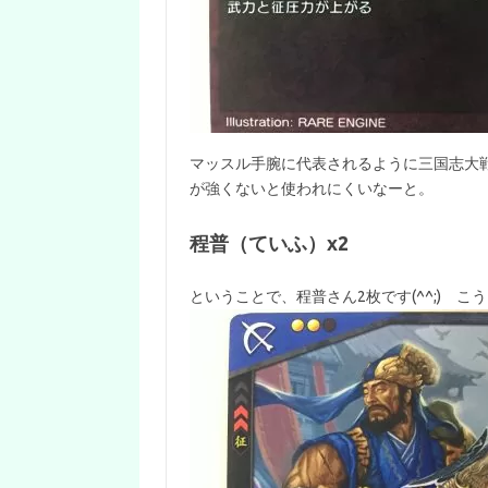
マッスル手腕に代表されるように三国志大
が強くないと使われにくいなーと。
程普（ていふ）x2
ということで、程普さん2枚です(^^;) 