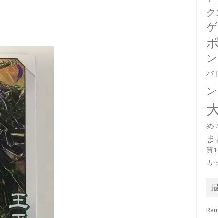
ク
ゲ
ン
バ
ン
め
ま
質
カ
Ra