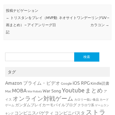
投稿ナビゲーション
←
トリスタンをプレイ（MVP動
ネオサイトワンデーリングUV –
画まとめ） – アイアンリーグ日
カラコン
→
記
検
索:
タグ
Amazon プライム・ビデオ
iOS RPG
Kindle読書
Google
Youtube
まとめ
MOBA
War Song
Mac
ア
War Robots
オンライン対戦ゲーム
イス
カロリー低い食品
カード
ガンダムブレイカーモバイルブログ
クラロワ系
ゲーム
ゲームラン
ストラ
コンビニスパゲティ
コンビニパスタ
キング