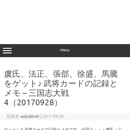
Menu
虞氏、法正、張郃、徐盛、馬騰
をゲット♪ 武将カードの記録と
メモ – 三国志大戦
4（20170928）
投稿者:
aoiyukinet
|
2017-09-28
ゲットした武将カードの記録とメモです。今回は・・・虞氏（ぐ