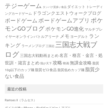
テジーゲーム
ダイエット
トレーディ
タンパク質多い食品
ドラゴンクエストウォークブログ
ングカードゲーム
ポケ
ボードゲームアプリ
ボードゲーム
モンGOブログ
ポケモンGO進化
マルチプレ
ラン
メモ
イヤーオンラインバトルアリーナ
ヨーグルト
三国志大戦ブ
キング
ラーメンブログ
三国志
ログ
名言・格言・金言・処
三国志大戦動画まとめ
攻略
世訓・箴言まとめ
無課金攻略
脂質
映画
我が天下
脂質少
脂質ゼロ食品
10g以下のカップ麺
脂質低めカップ麺
ない食品
最近の投稿
Ramses II（ラムセス）
ダイスの神 – iPhone・iPadボードゲームアプリ