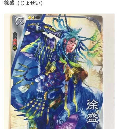
徐盛（じょせい）