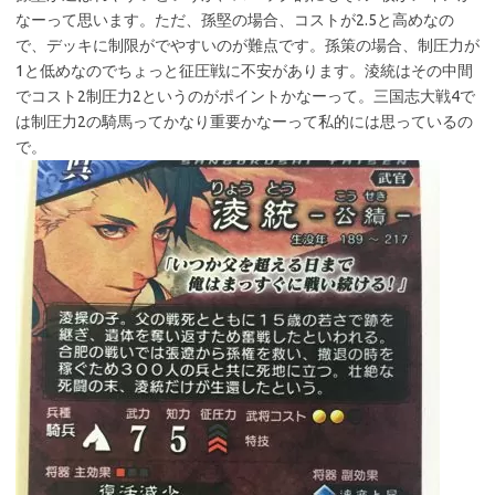
なーって思います。ただ、孫堅の場合、コストが2.5と高めなの
で、デッキに制限がでやすいのが難点です。孫策の場合、制圧力が
1と低めなのでちょっと征圧戦に不安があります。淩統はその中間
でコスト2制圧力2というのがポイントかなーって。三国志大戦4で
は制圧力2の騎馬ってかなり重要かなーって私的には思っているの
で。