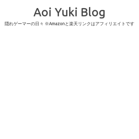
コ
ン
Aoi Yuki Blog
テ
ン
ツ
へ
隠れゲーマーの日々 ※Amazonと楽天リンクはアフィリエイトです
ス
キ
ッ
プ