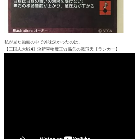
私が見た動画の中で興味深かったのは、
【三国志大戦4】泣斬車輪魔王vs孫呉の戦飛天【ランカー】