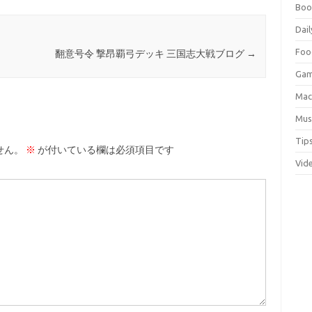
Boo
Dail
Foo
翻意号令 撃昂覇弓デッキ 三国志大戦ブログ
→
Ga
Ma
Mus
Tip
せん。
※
が付いている欄は必須項目です
Vid