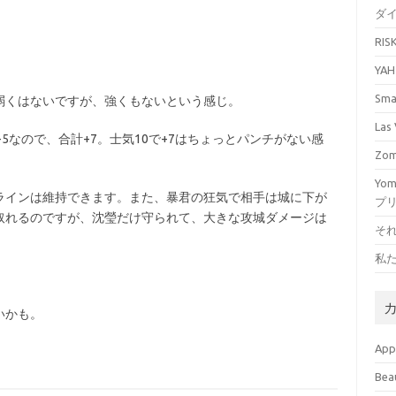
ダ
RI
YA
Sm
弱くはないですが、強くもないという感じ。
La
5なので、合計+7。士気10で+7はちょっとパンチがない感
Zo
Yo
ラインは維持できます。また、暴君の狂気で相手は城に下が
プ
取れるのですが、沈瑩だけ守られて、大きな攻城ダメージは
そ
私
いかも。
Ap
Bea