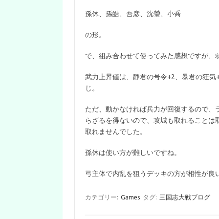
孫休、孫皓、吾彦、沈瑩、小喬
の形。
で、組み合わせて使ってみた感想ですが、
武力上昇値は、静君の号令+2、暴君の狂気+
じ。
ただ、動かなければ兵力が回復するので、
らざるを得ないので、攻城も取れることは
取れませんでした。
孫休は使い方が難しいですね。
弓主体で内乱を狙うデッキの方が相性が良
カテゴリー:
Games
タグ:
三国志大戦ブログ