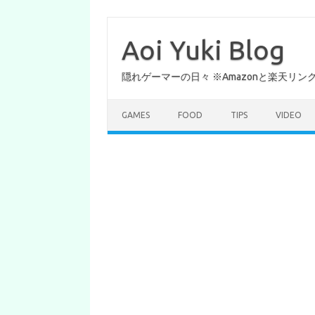
コ
ン
テ
Aoi Yuki Blog
ン
ツ
へ
隠れゲーマーの日々 ※Amazonと楽天リ
ス
キ
ッ
プ
GAMES
FOOD
TIPS
VIDEO