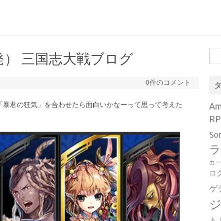
検
） 三国志大戦ブログ
索:
0件のコメント
「暴君の狂気」を合わせたら面白いかなーって思って考えた
A
RP
So
ラ
カ
ロ
ゲ
ト