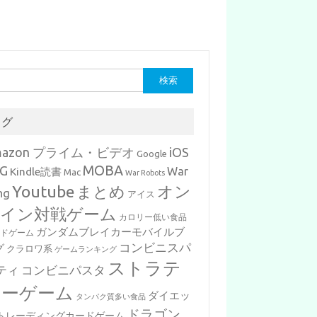
タグ
mazon プライム・ビデオ
iOS
Google
MOBA
G
War
Kindle読書
Mac
War Robots
Youtube
まとめ
オン
ng
アイス
イン対戦ゲーム
カロリー低い食品
ガンダムブレイカーモバイルブ
ードゲーム
コンビニスパ
グ
クラロワ系
ゲームランキング
ストラテ
ティ
コンビニパスタ
ジーゲーム
ダイエッ
タンパク質多い食品
ドラゴン
トレーディングカードゲーム