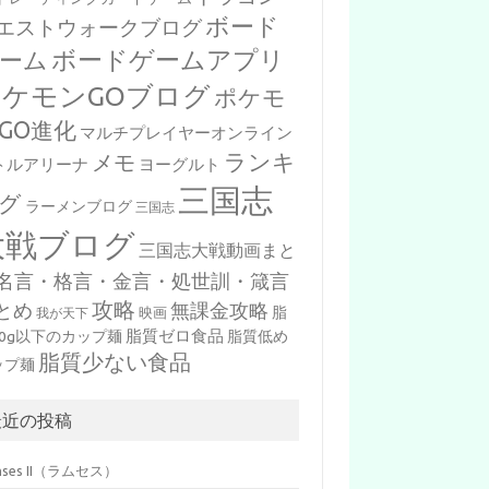
ボード
エストウォークブログ
ボードゲームアプリ
ーム
ポケモンGOブログ
ポケモ
GO進化
マルチプレイヤーオンライン
ランキ
メモ
トルアリーナ
ヨーグルト
三国志
グ
ラーメンブログ
三国志
大戦ブログ
三国志大戦動画まと
名言・格言・金言・処世訓・箴言
攻略
とめ
無課金攻略
脂
映画
我が天下
脂質ゼロ食品
10g以下のカップ麺
脂質低め
脂質少ない食品
ップ麺
最近の投稿
mses II（ラムセス）