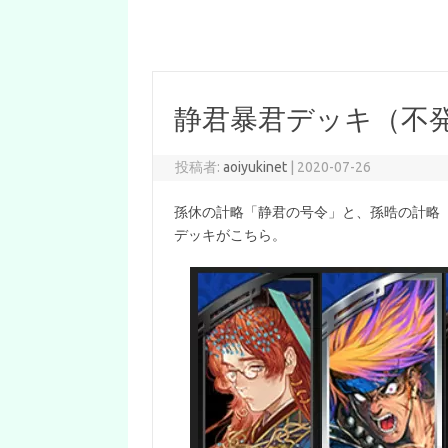
静君暴君デッキ（不発
投稿者:
aoiyukinet
|
2020-07-26
孫休の計略「静君の号令」と、孫晧の計略
デッキがこちら。