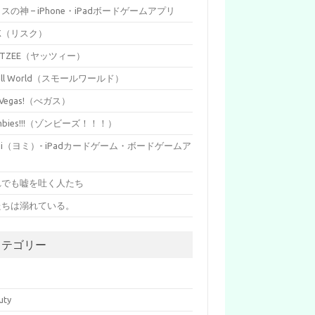
イスの神 – iPhone・iPadボードゲームアプリ
SK（リスク）
HTZEE（ヤッツィー）
all World（スモールワールド）
s Vegas!（べガス）
mbies!!!（ゾンビーズ！！！）
mi（ヨミ）- iPadカードゲーム・ボードゲームア
リ
れでも嘘を吐く人たち
たちは溺れている。
カテゴリー
p
uty