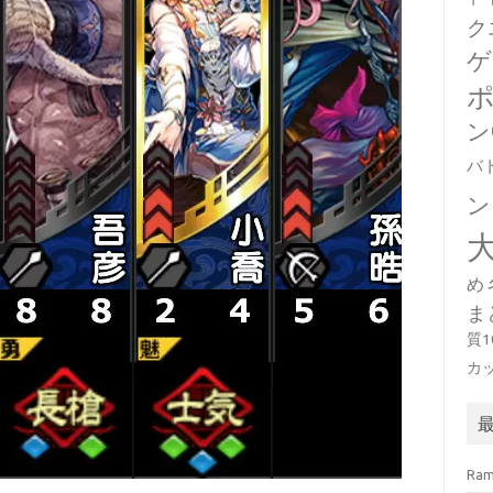
ク
ゲ
ン
バ
ン
め
ま
質
カ
Ra