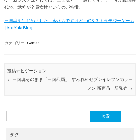
代で、武将が全員女性というのが特徴。
三国魂をはじめました、今さらですけど – iOS ストラテジーゲーム
| Aoi Yuki Blog
カテゴリー:
Games
投稿ナビゲーション
←
三国魂そのまま「三国烈覇」
すみれ＠セブンイレブンのラー
メン 新商品・新発売
→
検
索:
タグ