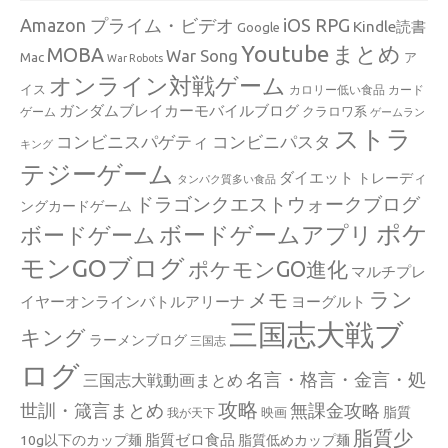
Amazon プライム・ビデオ
iOS RPG
Kindle読書
Google
Youtube
まとめ
MOBA
War Song
Mac
ア
War Robots
オンライン対戦ゲーム
イス
カロリー低い食品
カード
ガンダムブレイカーモバイルブログ
クラロワ系
ゲーム
ゲームラン
ストラ
コンビニスパゲティ
コンビニパスタ
キング
テジーゲーム
ダイエット
トレーディ
タンパク質多い食品
ドラゴンクエストウォークブログ
ングカードゲーム
ポケ
ボードゲームアプリ
ボードゲーム
モンGOブログ
ポケモンGO進化
マルチプレ
ラン
メモ
イヤーオンラインバトルアリーナ
ヨーグルト
三国志大戦ブ
キング
ラーメンブログ
三国志
ログ
名言・格言・金言・処
三国志大戦動画まとめ
攻略
世訓・箴言まとめ
無課金攻略
脂質
映画
我が天下
脂質少
脂質ゼロ食品
10g以下のカップ麺
脂質低めカップ麺