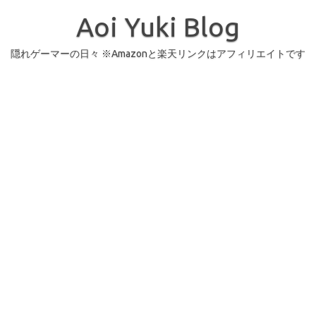
コ
ン
Aoi Yuki Blog
テ
ン
ツ
へ
隠れゲーマーの日々 ※Amazonと楽天リンクはアフィリエイトです
ス
キ
ッ
プ