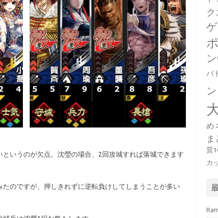
ク
ゲ
ン
バ
ン
め
ま
質
いというのが欠点。沈瑩の場合、2回攻城すれば落城できます
カ
みたのですが、押しきれずに逆転負けしてしまうことが多い
Ra