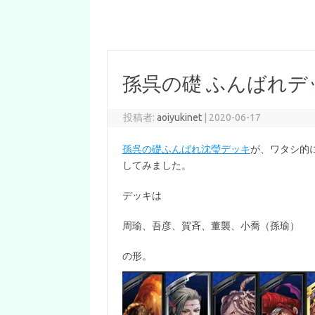
孫呉の礎 ふんばれデ
投稿者:
aoiyukinet
|
2020-06-17
孫呉の礎ふんばれ沈瑩デッキ
が、ワタシ的
してみました。
デッキは
周瑜、吾彦、賀斉、董襲、小喬（孫瑜）
の形。