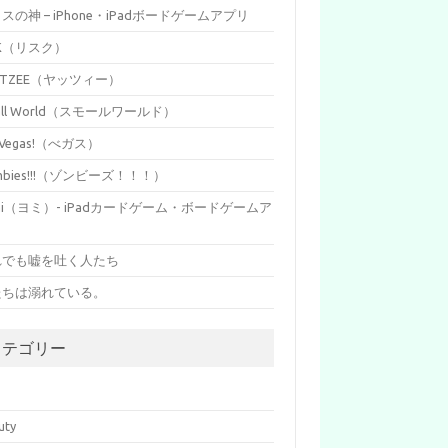
イスの神 – iPhone・iPadボードゲームアプリ
SK（リスク）
HTZEE（ヤッツィー）
all World（スモールワールド）
s Vegas!（べガス）
mbies!!!（ゾンビーズ！！！）
mi（ヨミ）- iPadカードゲーム・ボードゲームア
リ
れでも嘘を吐く人たち
たちは溺れている。
カテゴリー
p
uty