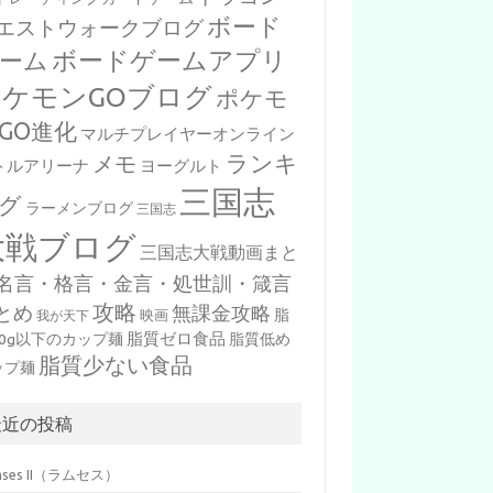
ボード
エストウォークブログ
ボードゲームアプリ
ーム
ポケモンGOブログ
ポケモ
GO進化
マルチプレイヤーオンライン
ランキ
メモ
トルアリーナ
ヨーグルト
三国志
グ
ラーメンブログ
三国志
大戦ブログ
三国志大戦動画まと
名言・格言・金言・処世訓・箴言
攻略
とめ
無課金攻略
脂
映画
我が天下
脂質ゼロ食品
10g以下のカップ麺
脂質低め
脂質少ない食品
ップ麺
最近の投稿
mses II（ラムセス）