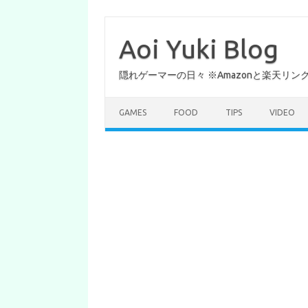
コ
ン
テ
Aoi Yuki Blog
ン
ツ
へ
隠れゲーマーの日々 ※Amazonと楽天リ
ス
キ
ッ
プ
GAMES
FOOD
TIPS
VIDEO