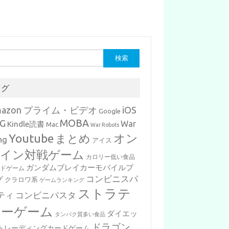
タグ
mazon プライム・ビデオ
iOS
Google
MOBA
G
War
Kindle読書
Mac
War Robots
Youtube
まとめ
オン
ng
アイス
イン対戦ゲーム
カロリー低い食品
ガンダムブレイカーモバイルブ
ードゲーム
コンビニスパ
グ
クラロワ系
ゲームランキング
ストラテ
ティ
コンビニパスタ
ジーゲーム
ダイエッ
タンパク質多い食品
ドラゴン
トレーディングカードゲーム