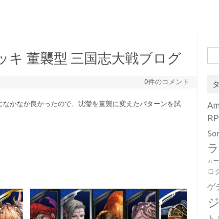
検
ッキ 董襲型 三国志大戦ブログ
索:
0件のコメント
になかなか良かったので、沈瑩を董襲に変えたパターンを試
A
RP
So
ラ
カ
ロ
ゲ
ト