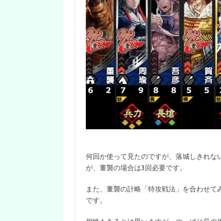
何回か使って見たのですが、落城しきれな
が、董襲の場合は3回必要です。
また、董襲の計略「特攻戦法」を合わせて
です。