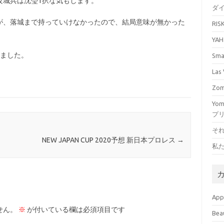
攻城兵は沈瑩1択な気もします。
ダ
が、落城まで持っていけなかったので、結局意味が無かった
RI
YA
しました。
Sm
La
Zo
Yo
プ
そ
NEW JAPAN CUP 2020予想 新日本プロレス
→
私
Ap
せん。
※
が付いている欄は必須項目です
Bea