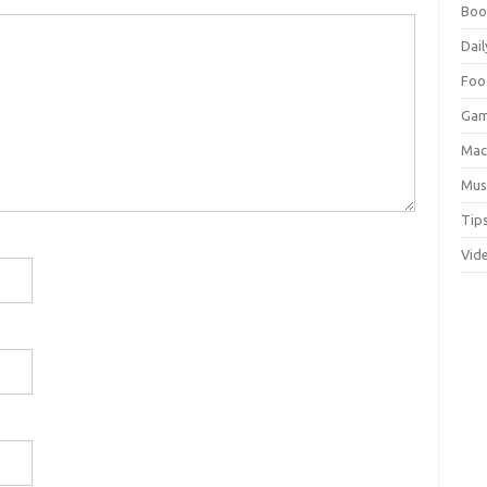
Boo
Dail
Foo
Ga
Ma
Mus
Tip
Vid