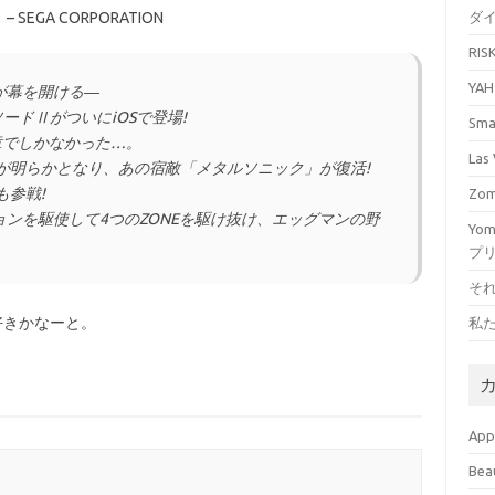
EGA CORPORATION
ダ
RI
YA
が幕を開ける―
ードⅡがついにiOSで登場!
Sm
章でしかなかった…。
La
容が明らかとなり、あの宿敵「メタルソニック」が復活!
も参戦!
Zo
ンを駆使して4つのZONEを駆け抜け、エッグマンの野
Yo
プ
そ
好きかなーと。
私
Ap
Bea