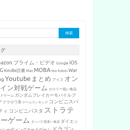
タグ
mazon プライム・ビデオ
iOS
Google
MOBA
G
War
Kindle読書
Mac
War Robots
Youtube
まとめ
オン
ng
アイス
イン対戦ゲーム
カロリー低い食品
ガンダムブレイカーモバイルブ
ードゲーム
コンビニスパ
グ
クラロワ系
ゲームランキング
ストラテ
ティ
コンビニパスタ
ジーゲーム
ダイエッ
タンパク質多い食品
ドラゴン
トレーディングカードゲーム