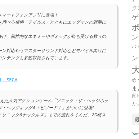
ク
スマートフォンアプリに登場！
ゲ
を飛べる相棒「テイルス」とともにエッグマンの野望に
ン
抜け、個性的なエネミーやギミックが待ち受ける数々の
バ
ーン対応やリマスターサウンド対応などモバイル向けに
ン
コンテンツも多数収録されています。
 SEGA
め
ま
質
を越えた人気アクションゲーム「ソニック・ザ・ヘッジホッ
カ
・ヘッジホッグ4 エピソードⅠ」がついに登場!
ソニック&ナックルズ」までの流れをくんだ、2D横ス
Ra