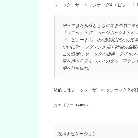
ソニック・ザ・ヘッジホッグ4 エピソードⅡ – S
帰ってきた相棒とともに驚きの第二章
『ソニック・ザ・ヘッジホッグ4 エピソ
『エピソード I 』での激闘はほんの序
ついにDr.エッグマンが描く計画の全
この危機に ソニックの相棒・テイルス
空を飛べるテイルスとのタッグアクショ
望を打ち破れ!
私的にはソニック・ザ・ヘッジホッグ 2が
カテゴリー:
Games
投稿ナビゲーション