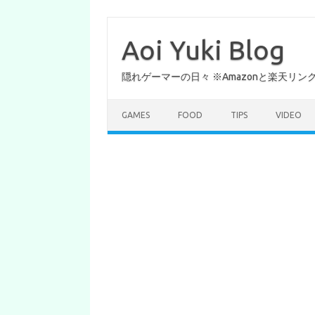
コ
ン
テ
Aoi Yuki Blog
ン
ツ
へ
隠れゲーマーの日々 ※Amazonと楽天リ
ス
キ
ッ
プ
GAMES
FOOD
TIPS
VIDEO