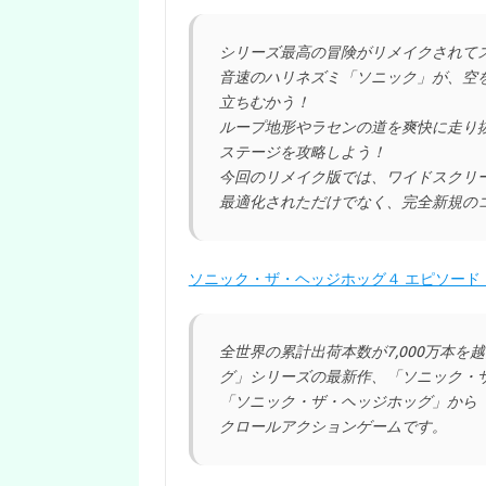
シリーズ最高の冒険がリメイクされて
音速のハリネズミ「ソニック」が、空
立ちむかう！
ループ地形やラセンの道を爽快に走り
ステージを攻略しよう！
今回のリメイク版では、ワイドスクリ
最適化されただけでなく、完全新規の
ソニック・ザ・ヘッジホッグ４ エピソードⅠ –
全世界の累計出荷本数が7,000万本
グ」シリーズの最新作、「ソニック・ザ
「ソニック・ザ・ヘッジホッグ」から「
クロールアクションゲームです。