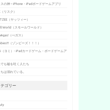
イスの神 – iPhone・iPadボードゲームアプリ
SK（リスク）
HTZEE（ヤッツィー）
all World（スモールワールド）
s Vegas!（べガス）
mbies!!!（ゾンビーズ！！！）
mi（ヨミ）- iPadカードゲーム・ボードゲームア
リ
れでも嘘を吐く人たち
たちは溺れている。
カテゴリー
p
uty