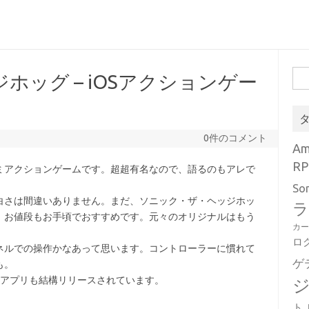
検
ッグ – iOSアクションゲー
索:
0件のコメント
A
RP
ミアクションゲームです。超超有名なので、語るのもアレで
So
白さは間違いありません。まだ、ソニック・ザ・ヘッジホッ
ラ
、お値段もお手頃でおすすめです。元々のオリジナルはもう
カ
ロ
ネルでの操作かなあって思います。コントローラーに慣れて
ゲ
も。
Sアプリも結構リリースされています。
ト