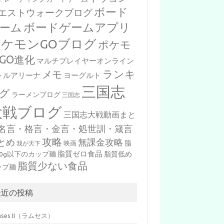
ボード
エストウォークブログ
ボードゲームアプリ
ーム
ポケモンGOブログ
ポケモ
GO進化
マルチプレイヤーオンライン
ランキ
メモ
トルアリーナ
ヨーグルト
三国志
グ
ラーメンブログ
三国志
大戦ブログ
三国志大戦動画まと
名言・格言・金言・処世訓・箴言
攻略
とめ
無課金攻略
脂
映画
我が天下
脂質ゼロ食品
10g以下のカップ麺
脂質低め
脂質少ない食品
ップ麺
最近の投稿
mses II（ラムセス）