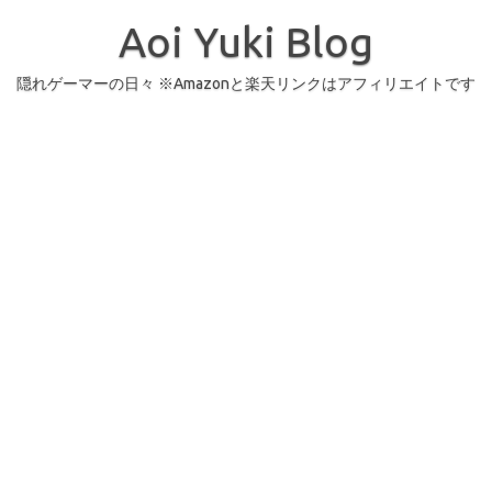
コ
ン
Aoi Yuki Blog
テ
ン
ツ
へ
隠れゲーマーの日々 ※Amazonと楽天リンクはアフィリエイトです
ス
キ
ッ
プ