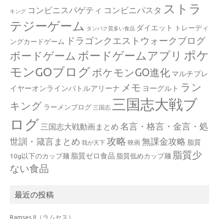
ストラ
コンビニスパゲティ
コンビニパスタ
キング
テジーゲーム
ダイエット
トレーディ
タンパク質多い食品
ドラゴンクエストウォークブログ
ングカードゲーム
ポケ
ボードゲームアプリ
ボードゲーム
モンGOブログ
ポケモンGO進化
マルチプレ
ラン
メモ
イヤーオンラインバトルアリーナ
ヨーグルト
三国志大戦ブ
キング
ラーメンブログ
三国志
ログ
名言・格言・金言・処
三国志大戦動画まとめ
攻略
世訓・箴言まとめ
無課金攻略
脂質
映画
我が天下
脂質少
脂質ゼロ食品
10g以下のカップ麺
脂質低めカップ麺
ない食品
最近の投稿
Ramses II（ラムセス）