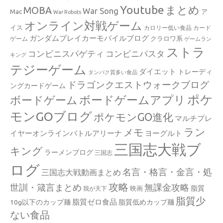
Youtube
まとめ
MOBA
War Song
Mac
ア
War Robots
オンライン対戦ゲーム
イス
カロリー低い食品
カード
ガンダムブレイカーモバイルブログ
クラロワ系
ゲーム
ゲームラン
ストラ
コンビニスパゲティ
コンビニパスタ
キング
テジーゲーム
ダイエット
トレーディ
タンパク質多い食品
ドラゴンクエストウォークブログ
ングカードゲーム
ポケ
ボードゲームアプリ
ボードゲーム
モンGOブログ
ポケモンGO進化
マルチプレ
ラン
メモ
イヤーオンラインバトルアリーナ
ヨーグルト
三国志大戦ブ
キング
ラーメンブログ
三国志
ログ
名言・格言・金言・処
三国志大戦動画まとめ
攻略
世訓・箴言まとめ
無課金攻略
脂質
映画
我が天下
脂質少
脂質ゼロ食品
10g以下のカップ麺
脂質低めカップ麺
ない食品