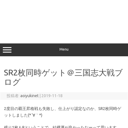
Menu
SR2枚同時ゲット＠三国志大戦ブ
ログ
投稿者:
aoiyukinet
|
2019-11-18
2度目の覇王昇格戦も失敗し、仕上がり認定なのか、SR2枚同時ゲ
ットしました(*´∀｀*)
残り1枚もRということで、結構運が良かったなーって思います。