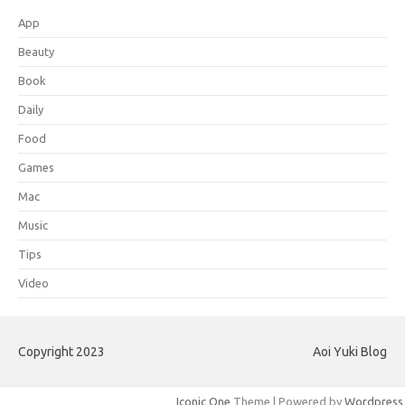
App
Beauty
Book
Daily
Food
Games
Mac
Music
Tips
Video
Copyright 2023
Aoi Yuki Blog
Iconic One
Theme | Powered by
Wordpress