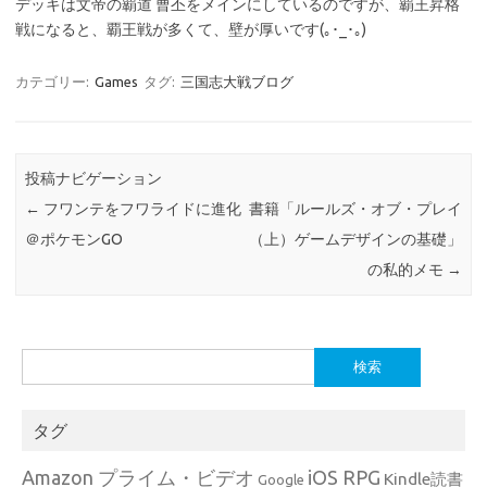
デッキは文帝の覇道 曹丕をメインにしているのですが、覇王昇格
戦になると、覇王戦が多くて、壁が厚いです(｡･_･｡)
カテゴリー:
Games
タグ:
三国志大戦ブログ
投稿ナビゲーション
←
フワンテをフワライドに進化
書籍「ルールズ・オブ・プレイ
＠ポケモンGO
（上）ゲームデザインの基礎」
の私的メモ
→
検
索:
タグ
Amazon プライム・ビデオ
iOS RPG
Kindle読書
Google