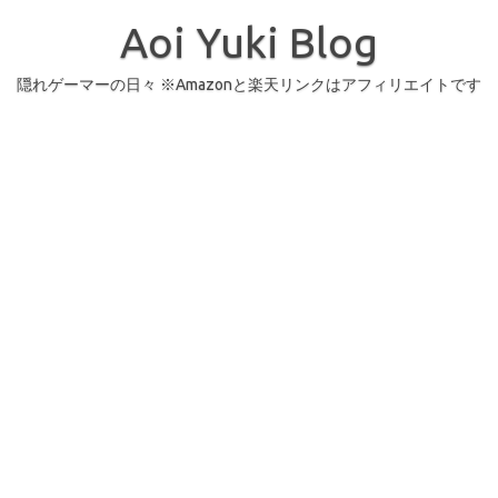
コ
ン
Aoi Yuki Blog
テ
ン
ツ
へ
隠れゲーマーの日々 ※Amazonと楽天リンクはアフィリエイトです
ス
キ
ッ
プ