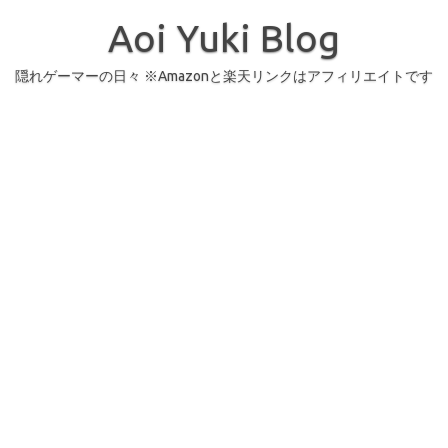
コ
ン
Aoi Yuki Blog
テ
ン
ツ
へ
隠れゲーマーの日々 ※Amazonと楽天リンクはアフィリエイトです
ス
キ
ッ
プ