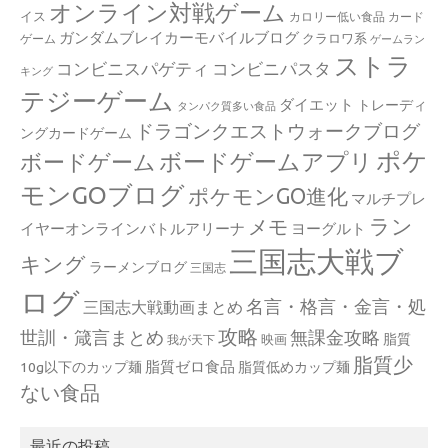
オンライン対戦ゲーム
イス
カロリー低い食品
カード
ガンダムブレイカーモバイルブログ
クラロワ系
ゲーム
ゲームラン
ストラ
コンビニスパゲティ
コンビニパスタ
キング
テジーゲーム
ダイエット
トレーディ
タンパク質多い食品
ドラゴンクエストウォークブログ
ングカードゲーム
ポケ
ボードゲームアプリ
ボードゲーム
モンGOブログ
ポケモンGO進化
マルチプレ
ラン
メモ
イヤーオンラインバトルアリーナ
ヨーグルト
三国志大戦ブ
キング
ラーメンブログ
三国志
ログ
名言・格言・金言・処
三国志大戦動画まとめ
攻略
世訓・箴言まとめ
無課金攻略
脂質
映画
我が天下
脂質少
脂質ゼロ食品
10g以下のカップ麺
脂質低めカップ麺
ない食品
最近の投稿