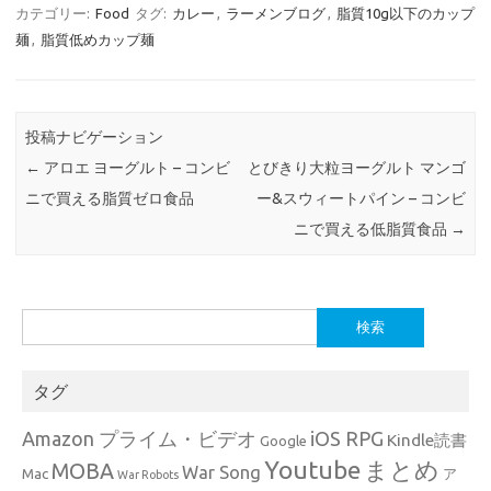
カテゴリー:
Food
タグ:
カレー
,
ラーメンブログ
,
脂質10g以下のカップ
麺
,
脂質低めカップ麺
投稿ナビゲーション
←
アロエ ヨーグルト – コンビ
とびきり大粒ヨーグルト マンゴ
ニで買える脂質ゼロ食品
ー&スウィートパイン – コンビ
ニで買える低脂質食品
→
検
索:
タグ
Amazon プライム・ビデオ
iOS RPG
Kindle読書
Google
Youtube
まとめ
MOBA
War Song
Mac
ア
War Robots