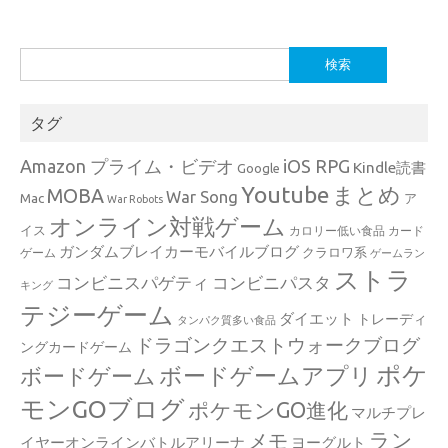
検
索:
タグ
Amazon プライム・ビデオ
iOS RPG
Kindle読書
Google
Youtube
まとめ
MOBA
War Song
Mac
ア
War Robots
オンライン対戦ゲーム
イス
カロリー低い食品
カード
ガンダムブレイカーモバイルブログ
クラロワ系
ゲーム
ゲームラン
ストラ
コンビニスパゲティ
コンビニパスタ
キング
テジーゲーム
ダイエット
トレーディ
タンパク質多い食品
ドラゴンクエストウォークブログ
ングカードゲーム
ポケ
ボードゲームアプリ
ボードゲーム
モンGOブログ
ポケモンGO進化
マルチプレ
ラン
メモ
イヤーオンラインバトルアリーナ
ヨーグルト