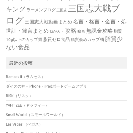
三国志大戦ブ
キング
ラーメンブログ
三国志
ログ
名言・格言・金言・処
三国志大戦動画まとめ
攻略
世訓・箴言まとめ
無課金攻略
脂質
映画
我が天下
脂質少
脂質ゼロ食品
10g以下のカップ麺
脂質低めカップ麺
ない食品
最近の投稿
Ramses II（ラムセス）
ダイスの神 – iPhone・iPadボードゲームアプリ
RISK（リスク）
YAHTZEE（ヤッツィー）
Small World（スモールワールド）
Las Vegas!（べガス）