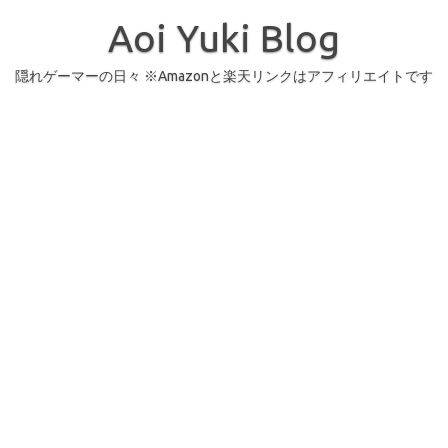
コ
ン
Aoi Yuki Blog
テ
ン
ツ
へ
隠れゲーマーの日々 ※Amazonと楽天リンクはアフィリエイトです
ス
キ
ッ
プ