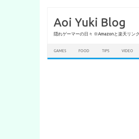
コ
ン
テ
Aoi Yuki Blog
ン
ツ
へ
隠れゲーマーの日々 ※Amazonと楽天リ
ス
キ
ッ
プ
GAMES
FOOD
TIPS
VIDEO