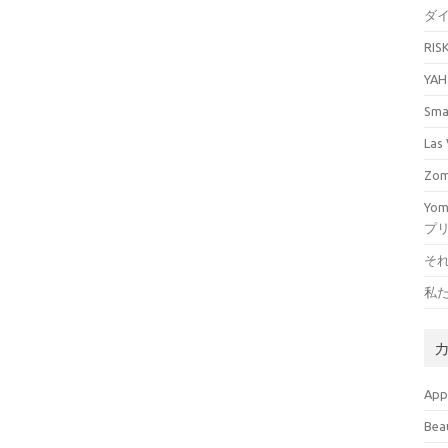
ダ
RI
YA
Sm
La
Zo
Yo
プ
そ
私
Ap
Bea