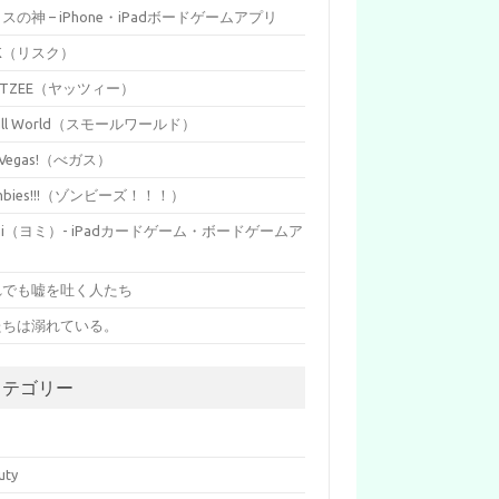
イスの神 – iPhone・iPadボードゲームアプリ
SK（リスク）
HTZEE（ヤッツィー）
all World（スモールワールド）
s Vegas!（べガス）
mbies!!!（ゾンビーズ！！！）
mi（ヨミ）- iPadカードゲーム・ボードゲームア
リ
れでも嘘を吐く人たち
たちは溺れている。
カテゴリー
p
uty