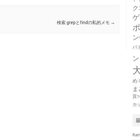
ク
ゲ
検索 grepとfindの私的メモ
→
ン
バ
ン
め
ま
質
カ
Ra