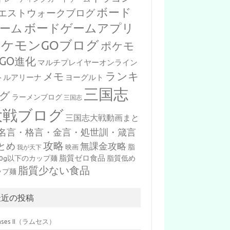
ボード
エストウォークブログ
ボードゲームアプリ
ーム
ポケモンGOブログ
ポケモ
GO進化
マルチプレイヤーオンライン
ランキ
メモ
トルアリーナ
ヨーグルト
三国志
グ
ラーメンブログ
三国志
大戦ブログ
三国志大戦動画まと
名言・格言・金言・処世訓・箴言
攻略
とめ
無課金攻略
脂
映画
我が天下
脂質ゼロ食品
10g以下のカップ麺
脂質低め
脂質少ない食品
ップ麺
最近の投稿
mses II（ラムセス）