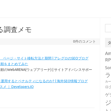
検
る調査メモ
索:
0件のコメント
A
 ページ・サイト移転方法と期間 | アレグロのSEOブログ
RP
手順をまとめてみた
So
のWebARENA(ウェブアリーナ) | サイトアドバンスサポー
ラ
運用するとペナルティになるのか? | 海外SEO情報ブログ
カ
 ｜ Developers.IO
ロ
ゲ
ト