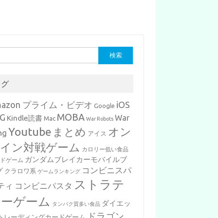
タグ
mazon プライム・ビデオ
iOS
Google
MOBA
G
War
Kindle読書
Mac
War Robots
Youtube
まとめ
オン
ng
アイス
イン対戦ゲーム
カロリー低い食品
ガンダムブレイカーモバイルブ
ードゲーム
コンビニスパ
グ
クラロワ系
ゲームランキング
ストラテ
ティ
コンビニパスタ
ジーゲーム
ダイエッ
タンパク質多い食品
ドラゴン
トレーディングカードゲーム