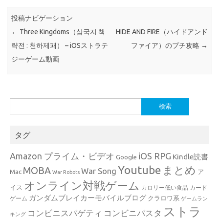
投稿ナビゲーション
←
Three Kingdoms（삼국지 책
HIDE AND FIRE（ハイドアンド
략전 : 천하제패） – iOSストラテ
ファイア）のプチ攻略
→
ジーゲーム動画
検
索:
タグ
Amazon プライム・ビデオ
iOS RPG
Kindle読書
Google
Youtube
まとめ
MOBA
War Song
Mac
ア
War Robots
オンライン対戦ゲーム
イス
カロリー低い食品
カード
ガンダムブレイカーモバイルブログ
クラロワ系
ゲーム
ゲームラン
ストラ
コンビニスパゲティ
コンビニパスタ
キング