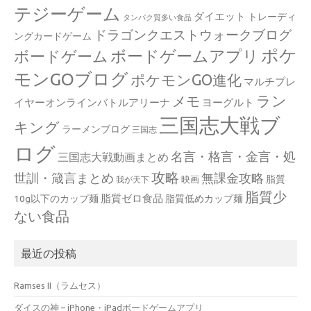
テジーゲーム
ダイエット
トレーディ
タンパク質多い食品
ドラゴンクエストウォークブログ
ングカードゲーム
ポケ
ボードゲームアプリ
ボードゲーム
モンGOブログ
ポケモンGO進化
マルチプレ
ラン
メモ
イヤーオンラインバトルアリーナ
ヨーグルト
三国志大戦ブ
キング
ラーメンブログ
三国志
ログ
名言・格言・金言・処
三国志大戦動画まとめ
攻略
世訓・箴言まとめ
無課金攻略
脂質
映画
我が天下
脂質少
脂質ゼロ食品
10g以下のカップ麺
脂質低めカップ麺
ない食品
最近の投稿
Ramses II（ラムセス）
ダイスの神 – iPhone・iPadボードゲームアプリ