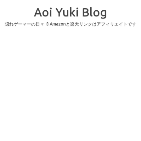
コ
ン
Aoi Yuki Blog
テ
ン
ツ
へ
隠れゲーマーの日々 ※Amazonと楽天リンクはアフィリエイトです
ス
キ
ッ
プ