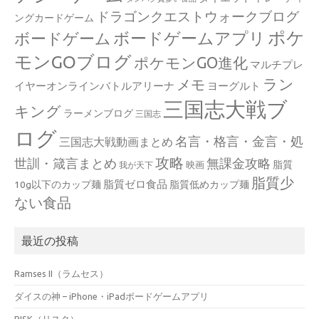
ドラゴンクエストウォークブログ
ングカードゲーム
ポケ
ボードゲームアプリ
ボードゲーム
モンGOブログ
ポケモンGO進化
マルチプレ
ラン
メモ
イヤーオンラインバトルアリーナ
ヨーグルト
三国志大戦ブ
キング
ラーメンブログ
三国志
ログ
名言・格言・金言・処
三国志大戦動画まとめ
攻略
世訓・箴言まとめ
無課金攻略
脂質
映画
我が天下
脂質少
脂質ゼロ食品
10g以下のカップ麺
脂質低めカップ麺
ない食品
最近の投稿
Ramses II（ラムセス）
ダイスの神 – iPhone・iPadボードゲームアプリ
RISK（リスク）