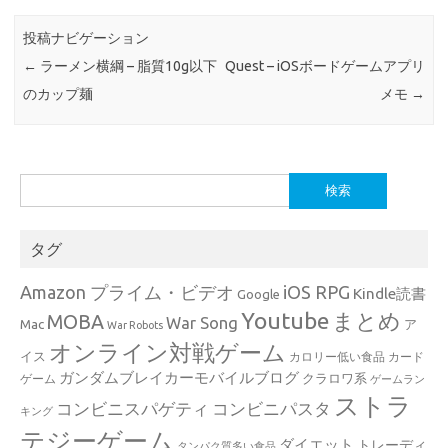
投稿ナビゲーション
←
ラーメン横綱 – 脂質10g以下
Quest – iOSボードゲームアプリ
のカップ麺
メモ
→
検
索:
タグ
Amazon プライム・ビデオ
iOS RPG
Kindle読書
Google
Youtube
まとめ
MOBA
War Song
Mac
ア
War Robots
オンライン対戦ゲーム
イス
カロリー低い食品
カード
ガンダムブレイカーモバイルブログ
クラロワ系
ゲーム
ゲームラン
ストラ
コンビニスパゲティ
コンビニパスタ
キング
テジーゲーム
ダイエット
トレーディ
タンパク質多い食品