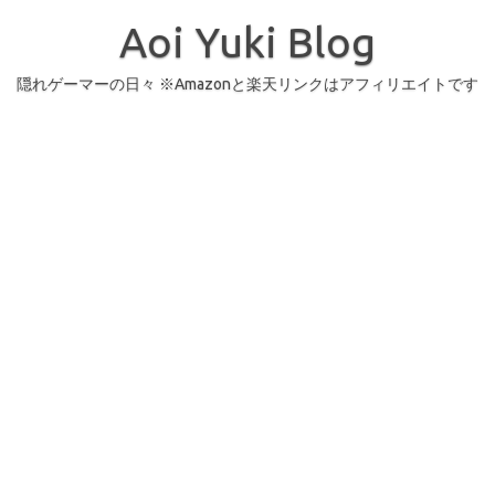
コ
ン
Aoi Yuki Blog
テ
ン
ツ
へ
隠れゲーマーの日々 ※Amazonと楽天リンクはアフィリエイトです
ス
キ
ッ
プ