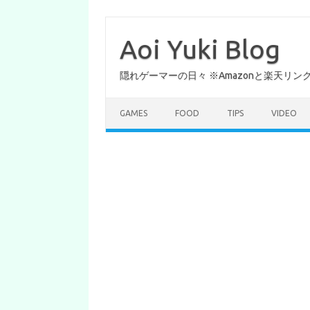
コ
ン
テ
Aoi Yuki Blog
ン
ツ
へ
隠れゲーマーの日々 ※Amazonと楽天リ
ス
キ
ッ
プ
GAMES
FOOD
TIPS
VIDEO