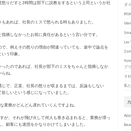
度怒りだすと2時間は部下に説教をするという上司というか社
ダ
RI
きもあれば、社長のミスで怒られる時もありました。
YA
Sm
と指摘しなかったお前に責任があるという言い分です。
La
ので、例えその怒りの理由が間違っていても、途中で論点を
Zo
という印象。
Yo
かったのであれば、社長が部下のミスをちゃんと指摘しなか
プ
からね。
そ
私
感じで、正直、社長の怒りが収まるまでは、反論もしない
て欲しいという感じになっていました。
ろな業務がどんどん遅れていくんですよね。
Ap
ですが、それが飛び火して何人も巻き込まれると、業務が滞っ
し、顧客にも迷惑をかなりかけてしまいました。
Bea