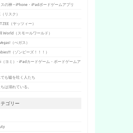
イスの神 – iPhone・iPadボードゲームアプリ
SK（リスク）
HTZEE（ヤッツィー）
all World（スモールワールド）
s Vegas!（べガス）
mbies!!!（ゾンビーズ！！！）
mi（ヨミ）- iPadカードゲーム・ボードゲームア
リ
れでも嘘を吐く人たち
たちは溺れている。
カテゴリー
p
uty