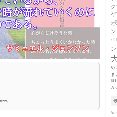
ク
ゲ
ン
バ
ン
め
ま
質
カ
zon）
Ra