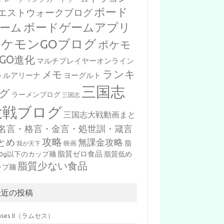
ボード
エストウォークブログ
ボードゲームアプリ
ーム
ポケモンGOブログ
ポケモ
GO進化
マルチプレイヤーオンライン
ランキ
メモ
トルアリーナ
ヨーグルト
三国志
グ
ラーメンブログ
三国志
大戦ブログ
三国志大戦動画まと
名言・格言・金言・処世訓・箴言
攻略
とめ
無課金攻略
脂
映画
我が天下
脂質ゼロ食品
10g以下のカップ麺
脂質低め
脂質少ない食品
ップ麺
最近の投稿
mses II（ラムセス）