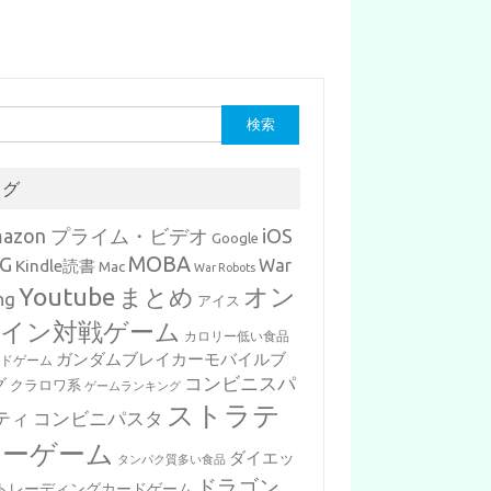
タグ
mazon プライム・ビデオ
iOS
Google
MOBA
G
War
Kindle読書
Mac
War Robots
Youtube
まとめ
オン
ng
アイス
イン対戦ゲーム
カロリー低い食品
ガンダムブレイカーモバイルブ
ードゲーム
コンビニスパ
グ
クラロワ系
ゲームランキング
ストラテ
ティ
コンビニパスタ
ジーゲーム
ダイエッ
タンパク質多い食品
ドラゴン
トレーディングカードゲーム