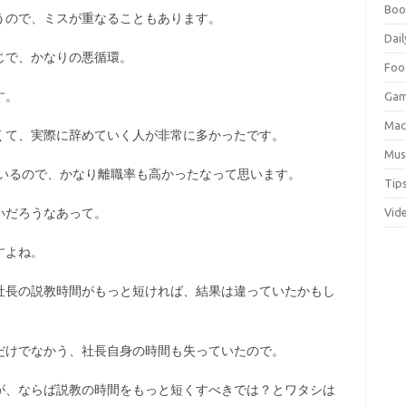
Boo
うので、ミスが重なることもあります。
Dail
じで、かなりの悪循環。
Foo
す。
Ga
Ma
くて、実際に辞めていく人が非常に多かったです。
Mus
ているので、かなり離職率も高かったなって思います。
Tip
Vid
いだろうなあって。
すよね。
社長の説教時間がもっと短ければ、結果は違っていたかもし
だけでなかう、社長自身の時間も失っていたので。
が、ならば説教の時間をもっと短くすべきでは？とワタシは