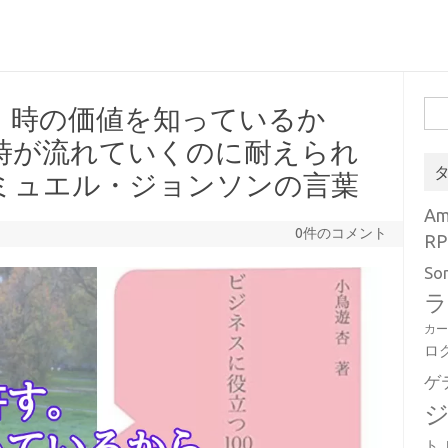
検
。時の価値を知っているか
索:
時が流れていくのに耐えられ
ミュエル・ジョンソンの言葉
A
0件のコメント
RP
So
ラ
カ
ロ
ゲ
ト