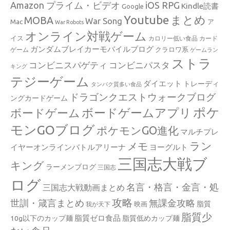
Amazon プライム・ビデオ
iOS RPG
Kindle読書
Google
Youtube
まとめ
MOBA
War Song
Mac
ア
War Robots
オンライン対戦ゲーム
イス
カロリー低い食品
カード
ガンダムブレイカーモバイルブログ
クラロワ系
ゲーム
ゲームラン
ストラ
コンビニスパゲティ
コンビニパスタ
キング
テジーゲーム
ダイエット
トレーディ
タンパク質多い食品
ドラゴンクエストウォークブログ
ングカードゲーム
ポケ
ボードゲームアプリ
ボードゲーム
モンGOブログ
ポケモンGO進化
マルチプレ
ラン
メモ
イヤーオンラインバトルアリーナ
ヨーグルト
三国志大戦ブ
キング
ラーメンブログ
三国志
ログ
名言・格言・金言・処
三国志大戦動画まとめ
攻略
世訓・箴言まとめ
無課金攻略
脂質
映画
我が天下
脂質少
脂質ゼロ食品
10g以下のカップ麺
脂質低めカップ麺