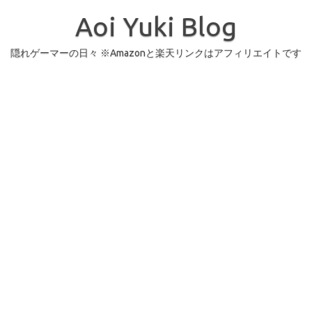
コ
ン
Aoi Yuki Blog
テ
ン
ツ
へ
隠れゲーマーの日々 ※Amazonと楽天リンクはアフィリエイトです
ス
キ
ッ
プ