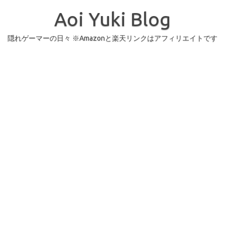
コ
ン
Aoi Yuki Blog
テ
ン
ツ
へ
隠れゲーマーの日々 ※Amazonと楽天リンクはアフィリエイトです
ス
キ
ッ
プ