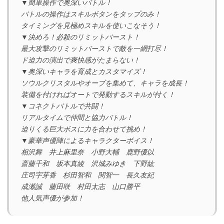
▼簡単操作で奥深いバトル！
バトルの操作はスキルボタンをタップのみ！
タイミングを見極めスキルを使いこなそう！
▼決めろ！必殺のリミットバースト！
最大攻撃のリミットバーストで敵を一網打尽！
ド迫力の演出で爽快感がたまらない！
▼奥深いキャラを育成とカスタマイズ！
ソウルクリスタルやオーブを集めて、キャラを成長！
装備を付ければオートで発動するスキルが付く！
▼コネクトバトルで共闘！
リアルタイムで仲間と協力バトル！
迫りくる巨大ボスに力を合わせて挑め！
▼豪華声優陣によるキャラクターボイス！
相沢舞 井上麻里奈 小野大輔 鹿野優以
斎藤千和 坂本真綾 沢城みゆき 下野紘
庄司宇芽香 杉田智和 関智一 長久友紀
成瀬誠 藤田咲 村田太志 山口勝平
他人気声優が参加！