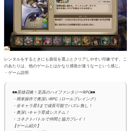
レンタルをするときにも盾役を選ぶとクリアしやすい印象です。こ
のあたりは、他のゲームとはかなり感覚が違うなーという感じ。
・ゲーム説明
■■英雄召喚！至高のハイファンタジーRPG■■
・簡単操作で奥深いRPG（ロールプレイング）
・全キャラ星5まで成長可能でハズレ無し！
・奥深いキャラ育成システム！
・コネクトバトルで仲間と協力プレイ！
【ゲーム紹介】