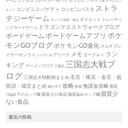
ガンダムブレイカーモバイルブログ
クラロワ系
ゲーム
ゲームラン
ストラ
コンビニスパゲティ
コンビニパスタ
キング
テジーゲーム
ダイエット
トレーディ
タンパク質多い食品
ドラゴンクエストウォークブログ
ングカードゲーム
ポケ
ボードゲームアプリ
ボードゲーム
モンGOブログ
ポケモンGO進化
マルチプレ
ラン
メモ
イヤーオンラインバトルアリーナ
ヨーグルト
三国志大戦ブ
キング
ラーメンブログ
三国志
ログ
名言・格言・金言・処
三国志大戦動画まとめ
攻略
世訓・箴言まとめ
無課金攻略
脂質
映画
我が天下
脂質少
脂質ゼロ食品
10g以下のカップ麺
脂質低めカップ麺
ない食品
最近の投稿