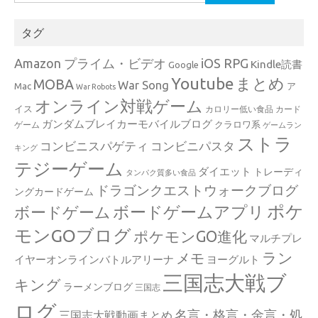
索:
タグ
Amazon プライム・ビデオ
iOS RPG
Kindle読書
Google
Youtube
まとめ
MOBA
War Song
Mac
ア
War Robots
オンライン対戦ゲーム
イス
カロリー低い食品
カード
ガンダムブレイカーモバイルブログ
クラロワ系
ゲーム
ゲームラン
ストラ
コンビニスパゲティ
コンビニパスタ
キング
テジーゲーム
ダイエット
トレーディ
タンパク質多い食品
ドラゴンクエストウォークブログ
ングカードゲーム
ポケ
ボードゲームアプリ
ボードゲーム
モンGOブログ
ポケモンGO進化
マルチプレ
ラン
メモ
イヤーオンラインバトルアリーナ
ヨーグルト
三国志大戦ブ
キング
ラーメンブログ
三国志
ログ
名言・格言・金言・処
三国志大戦動画まとめ