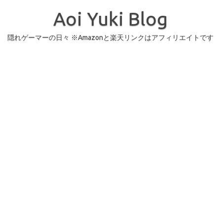
コ
ン
Aoi Yuki Blog
テ
ン
ツ
へ
隠れゲーマーの日々 ※Amazonと楽天リンクはアフィリエイトです
ス
キ
ッ
プ