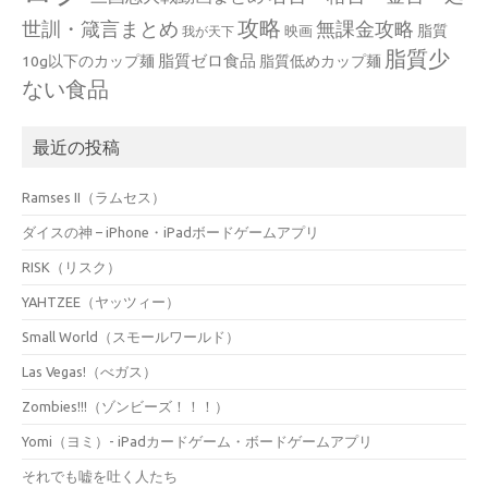
攻略
世訓・箴言まとめ
無課金攻略
脂質
映画
我が天下
脂質少
脂質ゼロ食品
10g以下のカップ麺
脂質低めカップ麺
ない食品
最近の投稿
Ramses II（ラムセス）
ダイスの神 – iPhone・iPadボードゲームアプリ
RISK（リスク）
YAHTZEE（ヤッツィー）
Small World（スモールワールド）
Las Vegas!（べガス）
Zombies!!!（ゾンビーズ！！！）
Yomi（ヨミ）- iPadカードゲーム・ボードゲームアプリ
それでも嘘を吐く人たち