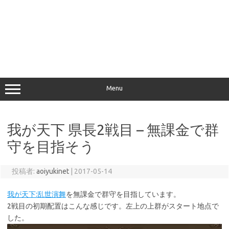
Menu
我が天下 県長2戦目 – 無課金で群
守を目指そう
投稿者:
aoiyukinet
|
2017-05-14
我が天下:乱世演舞
を無課金で群守を目指しています。
2戦目の初期配置はこんな感じです。左上の上群がスタート地点で
した。