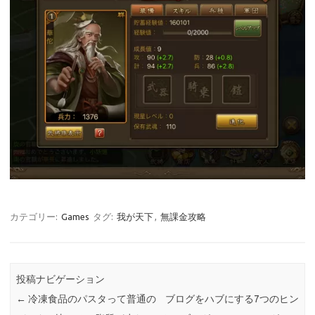
カテゴリー:
Games
タグ:
我が天下
,
無課金攻略
投稿ナビゲーション
←
冷凍食品のパスタって普通の
ブログをハブにする7つのヒン