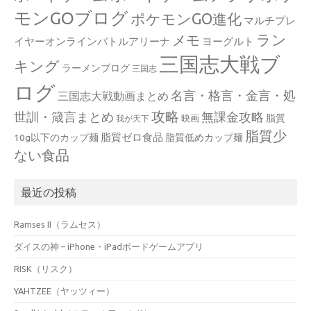
モンGOブログ
ポケモンGO進化
マルチプレ
ラン
メモ
イヤーオンラインバトルアリーナ
ヨーグルト
三国志大戦ブ
キング
ラーメンブログ
三国志
ログ
名言・格言・金言・処
三国志大戦動画まとめ
攻略
世訓・箴言まとめ
無課金攻略
脂質
映画
我が天下
脂質少
脂質ゼロ食品
10g以下のカップ麺
脂質低めカップ麺
ない食品
最近の投稿
Ramses II（ラムセス）
ダイスの神 – iPhone・iPadボードゲームアプリ
RISK（リスク）
YAHTZEE（ヤッツィー）