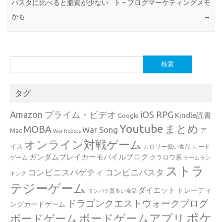
パスタに比べると脂質が少ない
ト – ブログマーケティングメモ
かも
→
検
索:
タグ
Amazon プライム・ビデオ
iOS RPG
Kindle読書
Google
Youtube
まとめ
MOBA
War Song
Mac
ア
War Robots
オンライン対戦ゲーム
イス
カロリー低い食品
カード
ガンダムブレイカーモバイルブログ
クラロワ系
ゲーム
ゲームラン
ストラ
コンビニスパゲティ
コンビニパスタ
キング
テジーゲーム
ダイエット
トレーディ
タンパク質多い食品
ドラゴンクエストウォークブログ
ングカードゲーム
ポケ
ボードゲームアプリ
ボードゲーム