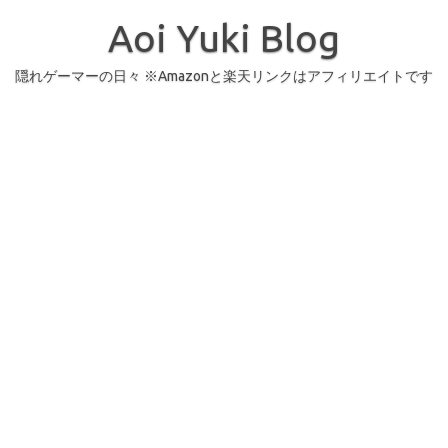
コ
ン
Aoi Yuki Blog
テ
ン
ツ
へ
隠れゲーマーの日々 ※Amazonと楽天リンクはアフィリエイトです
ス
キ
ッ
プ